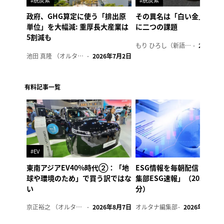
政府、GHG算定に使う「排出原
その異名は「白い金」、リ
単位」を大幅減: 重厚長大産業は
に二つの課題
5割減も
もり ひろし（新語ウォッチャー）
2023年7
池田 真隆 （オルタナ輪番編集長）
2026年7月2日
有料記事一覧
#EV
東南アジアEV40%時代②：「地
ESG情報を毎朝配信「オル
球や環境のため」で買う訳ではな
集部ESG速報」（2026年8
い
分）
京正裕之 （オルタナ副編集長）
2026年8月7日
オルタナ編集部
2026年8月7日