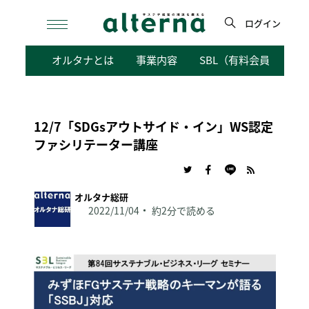
Skip
to
ログイン
content
検
オルタナとは
事業内容
SBL（有料会員向けサ
索
12/7「SDGsアウトサイド・イン」WS認定
ファシリテーター講座
オルタナ総研
2022/11/04
約2分で読める