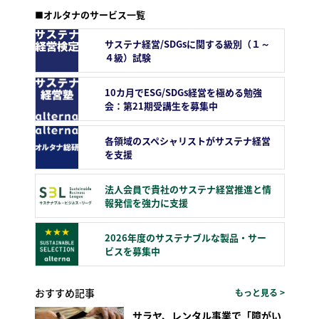
■オルタナのサービス一覧
サステナ経営/SDGsに関する級別（１～
４級）試験
10カ月でESG/SDGs経営を極める勉強
会：第21期受講生を募集中
各領域のスペシャリストがサステナ経営
を支援
法人会員で貴社のサステナ経営推進と情
報発信を強力に支援
2026年度のサステナブルな製品・サー
ビスを募集中
おすすめ記事
もっと見る >
サラヤ、レンタル事業で「障がい