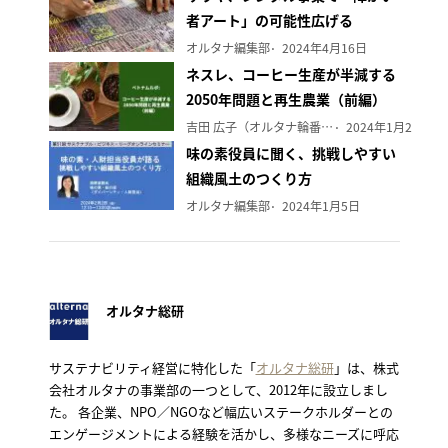
者アート」の可能性広げる
オルタナ編集部
2024年4月16日
ネスレ、コーヒー生産が半減する
2050年問題と再生農業（前編）
吉田 広子（オルタナ輪番編集長）
2024年1月29日
味の素役員に聞く、挑戦しやすい
組織風土のつくり方
オルタナ編集部
2024年1月5日
オルタナ総研
サステナビリティ経営に特化した「
オルタナ総研
」は、株式
会社オルタナの事業部の一つとして、2012年に設立しまし
た。 各企業、NPO／NGOなど幅広いステークホルダーとの
エンゲージメントによる経験を活かし、多様なニーズに呼応