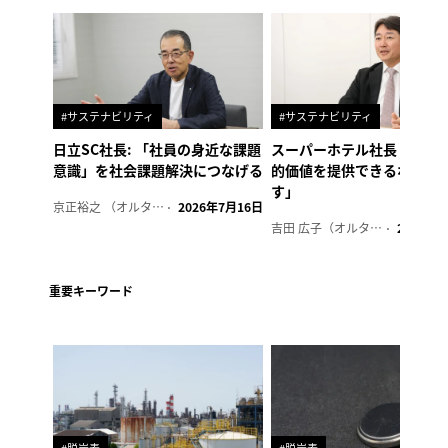
#サステナビリティ
#サステナビリティ
日立SC社長: 「社員の身近な課題
スーパーホテル社長「地域
意識」を社会課題解決につなげる
的価値を提供できるホテル
す」
京正裕之 （オルタナ副編集長）
2026年7月16日
吉田 広子（オルタナ輪番編集長）
2026年6
重要キーワード
#脱炭素
#脱炭素