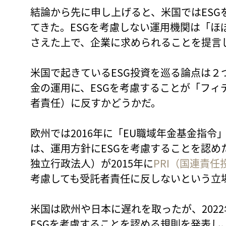
結論から先に申し上げると、米国ではESG
てきた。ESGを考慮しない運用機関は「ほ
さえた上で、企業に求められることを提言
米国で起きているESG投資を巡る論点は２
金の運用に、ESGを考慮することが「フィ
者責任）に反すかどうかだ。
欧州では2016年に「EU職域年金基金指
は、運用方針にESGを考慮することを認め
独立行政法人）が2015年に
PRI（国連責任
考慮しても受託者責任に反しないという立
米国は欧州や日本に遅れを取ったが、202
ESGを考慮することを認める規則を発表し、