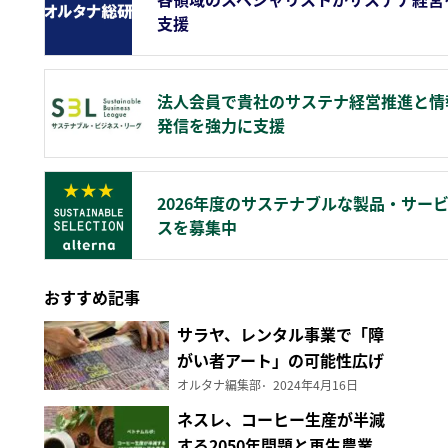
支援
法人会員で貴社のサステナ経営推進と情
発信を強力に支援
2026年度のサステナブルな製品・サー
スを募集中
おすすめ記事
サラヤ、レンタル事業で「障
がい者アート」の可能性広げ
る
オルタナ編集部
2024年4月16日
ネスレ、コーヒー生産が半減
する2050年問題と再生農業