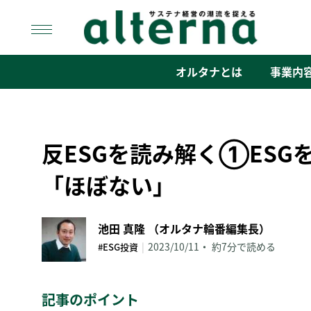
Skip
to
content
オルタナ
「サステナ経営」の潮流を捉える
オルタナとは
事業内
反ESGを読み解く①ESG
「ほぼない」
池田 真隆 （オルタナ輪番編集長）
|
2023/10/11
約7分で読める
#ESG投資
記事のポイント