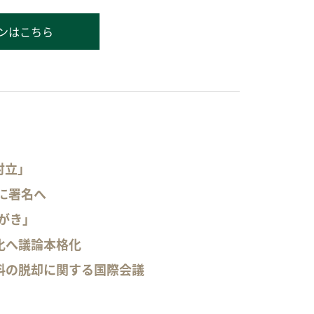
ンはこちら
対立」
Iに署名へ
がき」
化へ議論本格化
料の脱却に関する国際会議