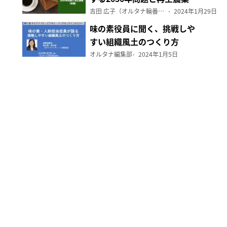
（前編）
吉田 広子（オルタナ輪番編集長）
2024年1月29日
味の素役員に聞く、挑戦しや
すい組織風土のつくり方
オルタナ編集部
2024年1月5日