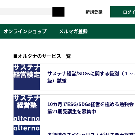
新規登録
ログ
オンラインショップ
メルマガ登録
■オルタナのサービス一覧
サステナ経営/SDGsに関する級別（１～
級）試験
10カ月でESG/SDGs経営を極める勉強会
第21期受講生を募集中
各領域のスペシャリストがサステナ経営