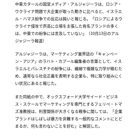
中東カタールの国営メディア・アルジャジーラは、ロシア・
ウクライナ問題で大企業が取った動きに比べると、イスラエ
ル・ハマス紛争での反応は鈍いと報じる。「ロシアによるウ
クライナ侵攻で声高に立場を主張した有名ブランドの多く
は、中東での紛争には言及していない」（10月13日のアル
ジャジーラ報道）
アルジャジーラは、マーケティング業界誌の「キャンペー
ン・アジア」のラハト・カプール編集者の言葉として、イス
ラエルとパレスチナの紛争には、繊細で複雑な力学が絡むた
め、通常なら社会正義を表明する企業も、特に取り組みにく
い状況にあると報じた。
また同紙の中で、オックスフォード大学サイード・ビジネ
ス・スクールでマーケティングを専門とするフェリペ・トマ
ズ准教授は、利害関係が大きくなる戦争に関しては、「企業
ブランドはしばしば暴力を非難する一般的なコメントにとど
まるか、何も言わないことを好む」と解説した。