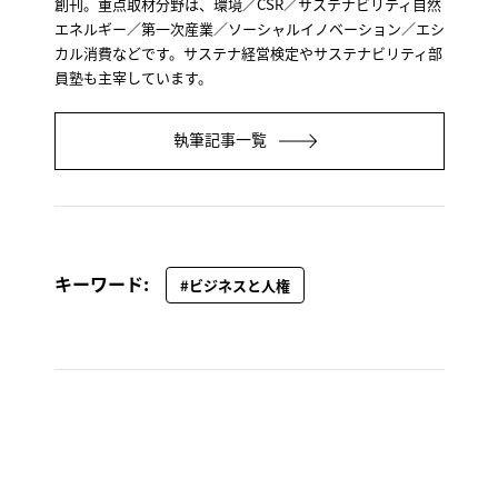
創刊。重点取材分野は、環境／CSR／サステナビリティ自然
エネルギー／第一次産業／ソーシャルイノベーション／エシ
カル消費などです。サステナ経営検定やサステナビリティ部
員塾も主宰しています。
執筆記事一覧
キーワード:
#ビジネスと人権