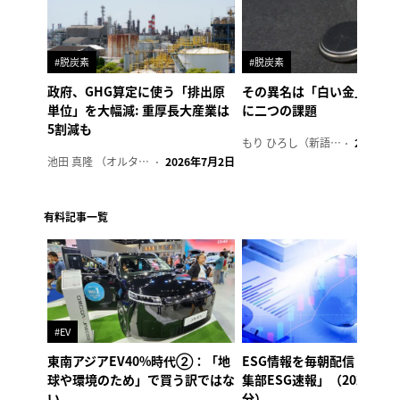
#脱炭素
#脱炭素
政府、GHG算定に使う「排出原
その異名は「白い金」、リ
単位」を大幅減: 重厚長大産業は
に二つの課題
5割減も
もり ひろし（新語ウォッチャー）
2023年7
池田 真隆 （オルタナ輪番編集長）
2026年7月2日
有料記事一覧
#EV
東南アジアEV40%時代②：「地
ESG情報を毎朝配信「オル
球や環境のため」で買う訳ではな
集部ESG速報」（2026年8
い
分）