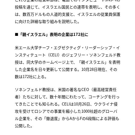
投稿を通じて、イスラエル国民との連帯を表明し、その多く
は、数百万ドルもの人道的支援と、イスラエルの従業員保護
に向けた詳細な取り組みを説明した。
■「親イスラエル」表明の企業は172社に
米エール大学チーフ・エグゼクティグ・リーダーシップ・イ
ンスティテュート（CELI）のジェフリー・ソネンフェルド教
授は、同大学のホームページ上で、「親イスラエル」を表明
した企業名を日々更新して公開する。10月28日現在、その
数は172社に上る。
ソネンフェルド教授は、米国の著名なCEO（最高経営責任
者）たちに対して、数十年間にわたって、コーチングを行っ
てきたことでも知られる。CELIは10月26日、ウクライナ侵
攻を受けてロシアでの事業を縮小した1000社超のグローバ
ル企業を、その「撤退度」からAからFの6段階による評価も
公開した。