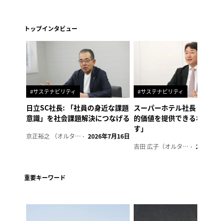
トップインタビュー
#サステナビリティ
#サステナビリティ
日立SC社長: 「社員の身近な課題
スーパーホテル社長「地域
意識」を社会課題解決につなげる
的価値を提供できるホテル
す」
京正裕之 （オルタナ副編集長）
2026年7月16日
吉田 広子（オルタナ輪番編集長）
2026年6
重要キーワード