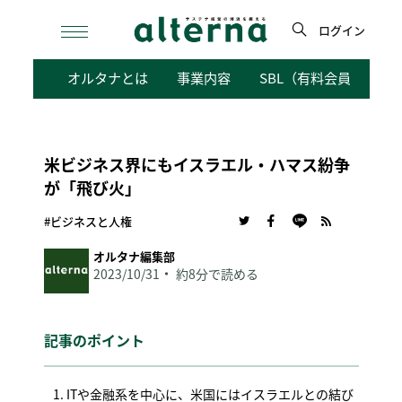
Skip
to
ログイン
content
検
オルタナとは
事業内容
SBL（有料会員向けサ
索
米ビジネス界にもイスラエル・ハマス紛争
が「飛び火」
#ビジネスと人権
オルタナ編集部
2023/10/31
約8分で読める
記事のポイント
ITや金融系を中心に、米国にはイスラエルとの結び