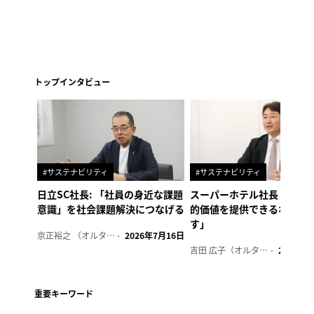
トップインタビュー
#サステナビリティ
#サステナビリティ
日立SC社長: 「社員の身近な課題
スーパーホテル社長「地域
意識」を社会課題解決につなげる
的価値を提供できるホテル
す」
京正裕之 （オルタナ副編集長）
2026年7月16日
吉田 広子（オルタナ輪番編集長）
2026年6
重要キーワード