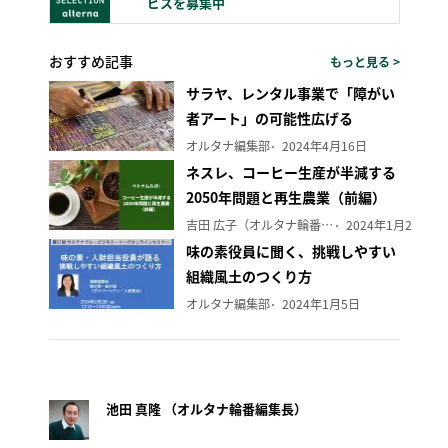
ビスを募集中
おすすめ記事
もっと見る >
サラヤ、レンタル事業で「障がい
者アート」の可能性広げる
オルタナ編集部
2024年4月16日
ネスレ、コーヒー生産が半減する
2050年問題と再生農業（前編）
吉田 広子（オルタナ輪番編集長）
2024年1月29日
味の素役員に聞く、挑戦しやすい
組織風土のつくり方
オルタナ編集部
2024年1月5日
池田 真隆 （オルタナ輪番編集長）