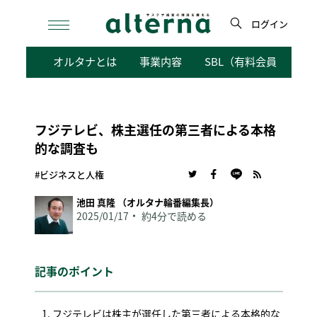
Skip
to
ログイン
content
検
オルタナとは
事業内容
SBL（有料会員向けサ
索
フジテレビ、株主選任の第三者による本格
的な調査も
#ビジネスと人権
池田 真隆 （オルタナ輪番編集長）
2025/01/17
約4分で読める
記事のポイント
フジテレビは株主が選任した第三者による本格的な