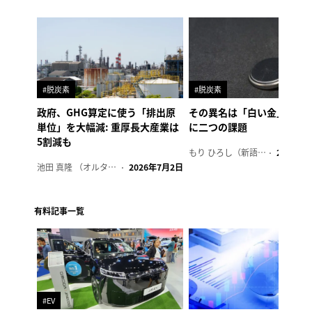
#脱炭素
#脱炭素
政府、GHG算定に使う「排出原
その異名は「白い金」、リ
単位」を大幅減: 重厚長大産業は
に二つの課題
5割減も
もり ひろし（新語ウォッチャー）
2023年7
池田 真隆 （オルタナ輪番編集長）
2026年7月2日
有料記事一覧
#EV