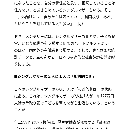
になったことを、自分の責任だと思い、困窮していることは
仕方ない、とあきらめているシングルマザーもいる。そし
て、外向けには、自分たちは困っていて、貧困状態にある、
ということを隠している人も多い」（同）
ドキュメンタリーには、シングルマザー当事者や、子ども食
堂、ひとり親世帯を支援するNPOのハートフルファミリー
のほか、国内外の有識者も登場する。そして、さまざまな統
計データと、生の声から、日本の構造的な社会課題を浮き彫
りにする。
■シングルマザーの２人に１人は「相対的貧困」
日本のシングルマザーの2人に1人は「相対的貧困」の状態
にある。これは、シングルマザーの2人に1人が、年127万円
未満の手取り額で子どもを育てながら生活している、という
ことだ。
年127万円という数値は、厚生労働省が発表する「貧困線」
（2021年）の数値だ。貧困線の数値は、国や算出年によっ