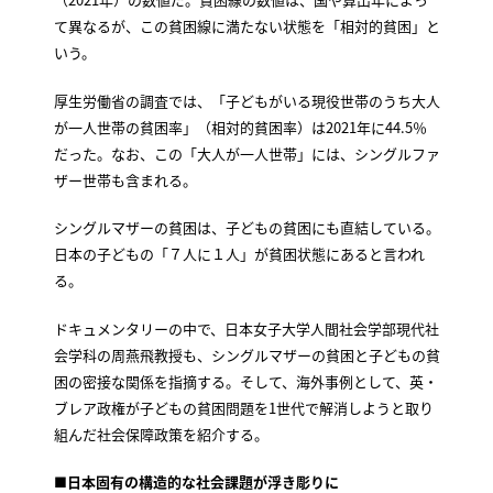
て異なるが、この貧困線に満たない状態を「相対的貧困」と
いう。
厚生労働省の調査では、「子どもがいる現役世帯のうち大人
が一人世帯の貧困率」（相対的貧困率）は2021年に44.5％
だった。なお、この「大人が一人世帯」には、シングルファ
ザー世帯も含まれる。
シングルマザーの貧困は、子どもの貧困にも直結している。
日本の子どもの「７人に１人」が貧困状態にあると言われ
る。
ドキュメンタリーの中で、日本女子大学人間社会学部現代社
会学科の周燕飛教授も、シングルマザーの貧困と子どもの貧
困の密接な関係を指摘する。そして、海外事例として、英・
ブレア政権が子どもの貧困問題を1世代で解消しようと取り
組んだ社会保障政策を紹介する。
■日本固有の構造的な社会課題が浮き彫りに