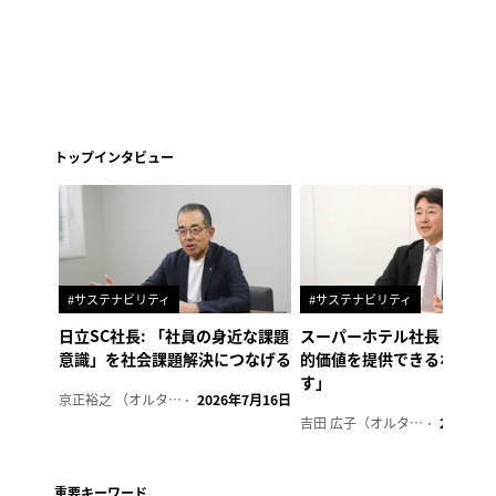
トップインタビュー
#サステナビリティ
#サステナビリティ
日立SC社長: 「社員の身近な課題
スーパーホテル社長「地域
意識」を社会課題解決につなげる
的価値を提供できるホテル
す」
京正裕之 （オルタナ副編集長）
2026年7月16日
吉田 広子（オルタナ輪番編集長）
2026年6
重要キーワード