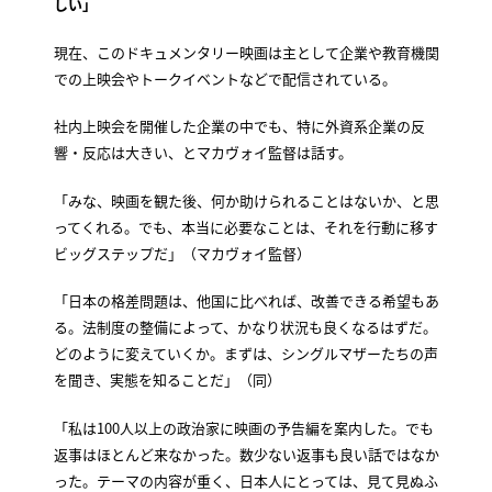
しい」
現在、このドキュメンタリー映画は主として企業や教育機関
での上映会やトークイベントなどで配信されている。
社内上映会を開催した企業の中でも、特に外資系企業の反
響・反応は大きい、とマカヴォイ監督は話す。
「みな、映画を観た後、何か助けられることはないか、と思
ってくれる。でも、本当に必要なことは、それを行動に移す
ビッグステップだ」（マカヴォイ監督）
「日本の格差問題は、他国に比べれば、改善できる希望もあ
る。法制度の整備によって、かなり状況も良くなるはずだ。
どのように変えていくか。まずは、シングルマザーたちの声
を聞き、実態を知ることだ」（同）
「私は100人以上の政治家に映画の予告編を案内した。でも
返事はほとんど来なかった。数少ない返事も良い話ではなか
った。テーマの内容が重く、日本人にとっては、見て見ぬふ