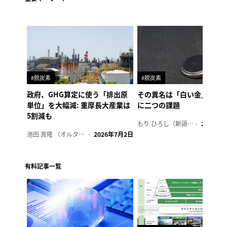
#脱炭素
#脱炭素
政府、GHG算定に使う「排出原
その異名は「白い金」、リ
単位」を大幅減: 重厚長大産業は
に二つの課題
5割減も
もり ひろし（新語ウォッチャー）
2023年7
池田 真隆 （オルタナ輪番編集長）
2026年7月2日
有料記事一覧