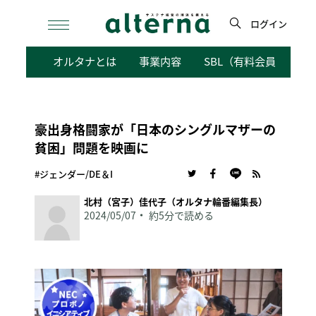
Skip
to
ログイン
content
検
オルタナとは
事業内容
SBL（有料会員向けサ
索
豪出身格闘家が「日本のシングルマザーの
貧困」問題を映画に
#ジェンダー/DE＆I
北村（宮子）佳代子（オルタナ輪番編集長）
2024/05/07
約5分で読める