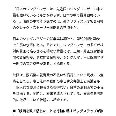
「日本のシングルマザーは、先進国のシングルマザーの中で
最も働いているにもかかわらず、日本の中で最貧困層にい
る」。映画の中でそう話すのは、豪グリフィス大学客員教授
のグレッグ・ストーリー国際政治学博士だ。
日本のシングルマザーの就業率は85％と、OECD加盟国の中
でも高い水準にある。それでも、シングルマザーの多くが相
対的貧困に陥らざるを得ない背景には、正規・非正規労働者
間の賃金格差、男女間賃金格差、シングルマザーと既婚マザ
ー間での賃金格差がある、と指摘する。
映画は、離婚後の養育費の不払いが横行している現状にも焦
点を当てる。春日法律事務所の春日秀文弁護士ら有識者も、
「個人的な交渉に頼らざるを得ない」日本の法制面での不備
を指摘する。同時に、欧米で導入されている、養育費を強制
的に徴収していく仕組みも紹介する。
■「映画を観て感じたことを行動に移すビッグステップが欲