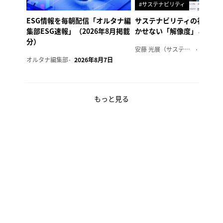
#サステナビリティ
ESG情報を毎朝配信「オルタナ編
サステナビリティの社内浸
集部ESG速報」（2026年8月掲載
かせない「解像度」とは
分）
安藤 光展（サステナビリティ・コンサルタント）
2026年
オルタナ編集部
2026年8月7日
もっと見る