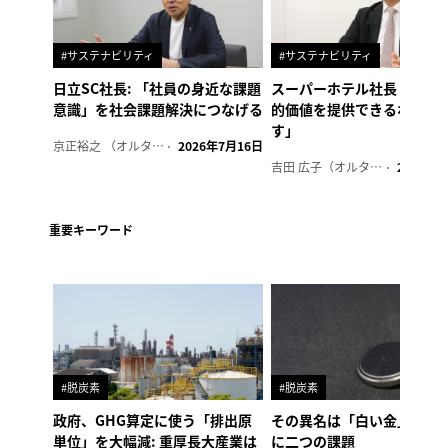
#サステナビリティ
#サステナビリティ
日立SC社長: 「社員の身近な課題
スーパーホテル社長「地域
意識」を社会課題解決につなげる
的価値を提供できるホテル
す」
京正裕之 （オルタナ副編集長）
2026年7月16日
吉田 広子（オルタナ輪番編集長）
2026年6
重要キーワード
#脱炭素
#脱炭素
政府、GHG算定に使う「排出原
その異名は「白い金」、リ
単位」を大幅減: 重厚長大産業は
に二つの課題