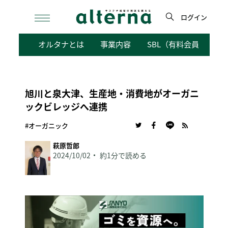
Skip
to
ログイン
content
検
オルタナとは
事業内容
SBL（有料会員向けサ
索
旭川と泉大津、生産地・消費地がオーガニ
ックビレッジへ連携
#オーガニック
萩原哲郎
2024/10/02
約1分で読める