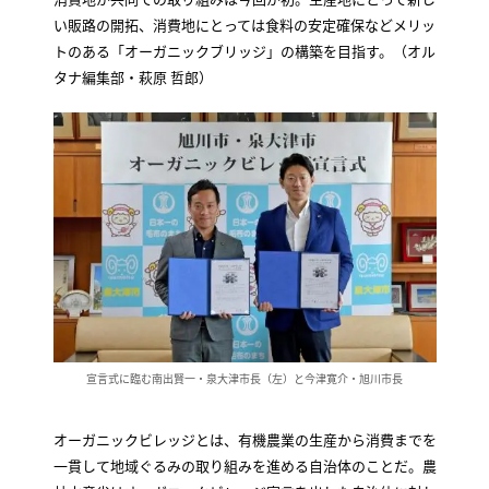
い販路の開拓、消費地にとっては食料の安定確保などメリッ
トのある「オーガニックブリッジ」の構築を目指す。（オル
タナ編集部・萩原 哲郎）
宣言式に臨む南出賢一・泉大津市長（左）と今津寛介・旭川市長
オーガニックビレッジとは、有機農業の生産から消費までを
一貫して地域ぐるみの取り組みを進める自治体のことだ。農