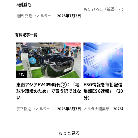
5割減も
もり ひろし（新語ウォッチャー）
2023年7
池田 真隆 （オルタナ輪番編集長）
2026年7月2日
有料記事一覧
#EV
東南アジアEV40%時代②：「地
ESG情報を毎朝配信「オル
球や環境のため」で買う訳ではな
集部ESG速報」（2026年8
い
分）
京正裕之 （オルタナ副編集長）
2026年8月7日
オルタナ編集部
2026年8月7日
もっと見る