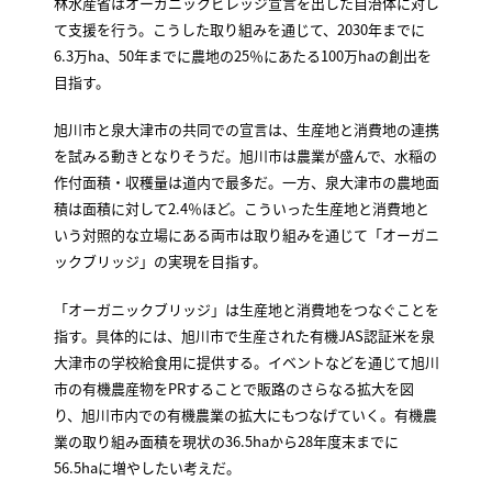
林水産省はオーガニックビレッジ宣言を出した自治体に対し
て支援を行う。こうした取り組みを通じて、2030年までに
6.3万ha、50年までに農地の25％にあたる100万haの創出を
目指す。
旭川市と泉大津市の共同での宣言は、生産地と消費地の連携
を試みる動きとなりそうだ。旭川市は農業が盛んで、水稲の
作付面積・収穫量は道内で最多だ。一方、泉大津市の農地面
積は面積に対して2.4％ほど。こういった生産地と消費地と
いう対照的な立場にある両市は取り組みを通じて「オーガニ
ックブリッジ」の実現を目指す。
「オーガニックブリッジ」は生産地と消費地をつなぐことを
指す。具体的には、旭川市で生産された有機JAS認証米を泉
大津市の学校給食用に提供する。イベントなどを通じて旭川
市の有機農産物をPRすることで販路のさらなる拡大を図
り、旭川市内での有機農業の拡大にもつなげていく。有機農
業の取り組み面積を現状の36.5haから28年度末までに
56.5haに増やしたい考えだ。