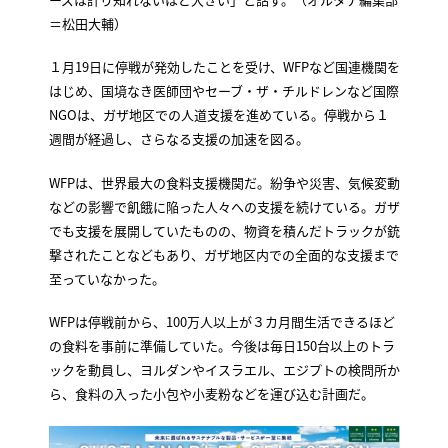
＝松田大輔）
１月19日に停戦が発効したことを受け、WFPなど国連機関を
はじめ、国境なき医師団やセーブ・ザ・チルドレンなど国際
NGOは、ガザ地区での人道支援を進めている。停戦から１
週間が経過し、さらなる支援の加速を図る。
WFPは、世界最大の食料支援機関だ。紛争や災害、気候変動
などの影響で飢餓に陥った人々への支援を続けている。ガザ
でも支援を展開していたものの、物資を積んだトラックが銃
撃されたことなどもあり、ガザ地区内での全面的な支援まで
至っていなかった。
WFPは停戦前から、100万人以上が３カ月間生活できるほど
の食料を事前に準備していた。今後は毎日150台以上のトラ
ックを動員し、ヨルダンやイスラエル、エジプトの検問所か
ら、食料の入った小包や小麦粉などを運び込む計画だ。