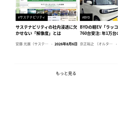
#サステナビリティ
#BYD
サステナビリティの社内浸透に欠
BYDの軽EV「ラッコ」、1
かせない「解像度」とは
760台受注: 年1万台の販売
安藤 光展（サステナビリティ・コンサルタント）
2026年8月6日
京正裕之 （オルタナ副編集長）
2026年
もっと見る