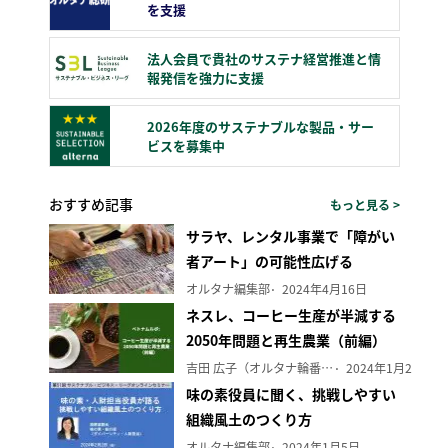
を支援
法人会員で貴社のサステナ経営推進と情
報発信を強力に支援
2026年度のサステナブルな製品・サー
ビスを募集中
おすすめ記事
もっと見る >
サラヤ、レンタル事業で「障がい
者アート」の可能性広げる
オルタナ編集部
2024年4月16日
ネスレ、コーヒー生産が半減する
2050年問題と再生農業（前編）
吉田 広子（オルタナ輪番編集長）
2024年1月29日
味の素役員に聞く、挑戦しやすい
組織風土のつくり方
オルタナ編集部
2024年1月5日