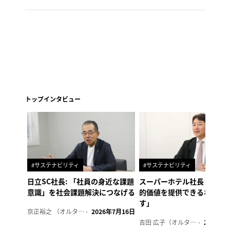
トップインタビュー
#サステナビリティ
#サステナビリティ
日立SC社長: 「社員の身近な課題
スーパーホテル社長「地域
意識」を社会課題解決につなげる
的価値を提供できるホテル
す」
京正裕之 （オルタナ副編集長）
2026年7月16日
吉田 広子（オルタナ輪番編集長）
2026年6