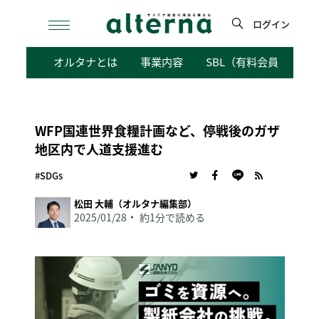
Skip
to
ログイン
content
検
オルタナとは
事業内容
SBL（有料会員向けサ
索
WFP国連世界食糧計画など、停戦後のガザ
地区内で人道支援進む
#SDGs
松田 大輔（オルタナ編集部）
2025/01/28
約1分で読める