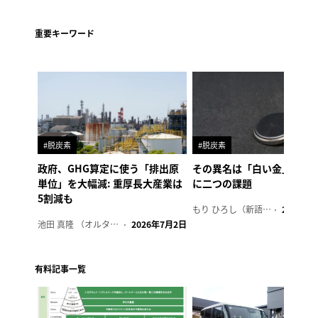
重要キーワード
#脱炭素
#脱炭素
政府、GHG算定に使う「排出原
その異名は「白い金」、リ
単位」を大幅減: 重厚長大産業は
に二つの課題
5割減も
もり ひろし（新語ウォッチャー）
2023年7
池田 真隆 （オルタナ輪番編集長）
2026年7月2日
有料記事一覧