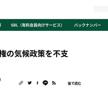
検
索
容
SBL（有料会員向けサービス）
バックナンバー
権の気候政策を不支
）
後で読む