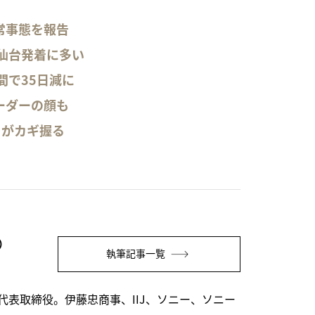
常事態を報告
仙台発着に多い
間で35日減に
ーダーの顔も
」がカギ握る
）
執筆記事一覧
表取締役。伊藤忠商事、IIJ、ソニー、ソニー