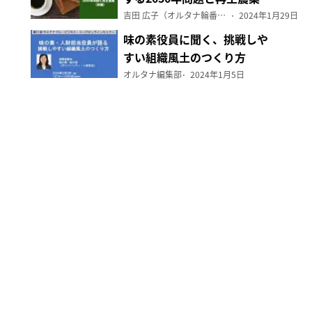
（前編）
吉田 広子（オルタナ輪番編集長）
2024年1月29日
味の素役員に聞く、挑戦しや
すい組織風土のつくり方
オルタナ編集部
2024年1月5日