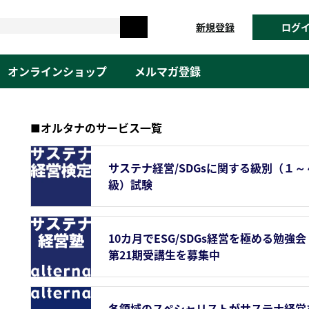
新規登録
ログ
オンラインショップ
メルマガ登録
■オルタナのサービス一覧
サステナ経営/SDGsに関する級別（１～
級）試験
10カ月でESG/SDGs経営を極める勉強会
第21期受講生を募集中
各領域のスペシャリストがサステナ経営