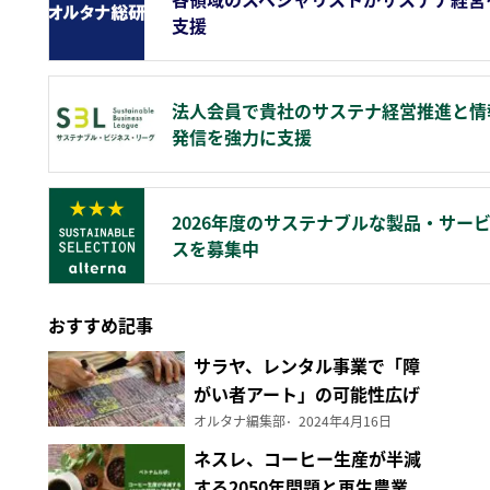
支援
法人会員で貴社のサステナ経営推進と情
発信を強力に支援
2026年度のサステナブルな製品・サー
スを募集中
おすすめ記事
サラヤ、レンタル事業で「障
がい者アート」の可能性広げ
る
オルタナ編集部
2024年4月16日
ネスレ、コーヒー生産が半減
する2050年問題と再生農業