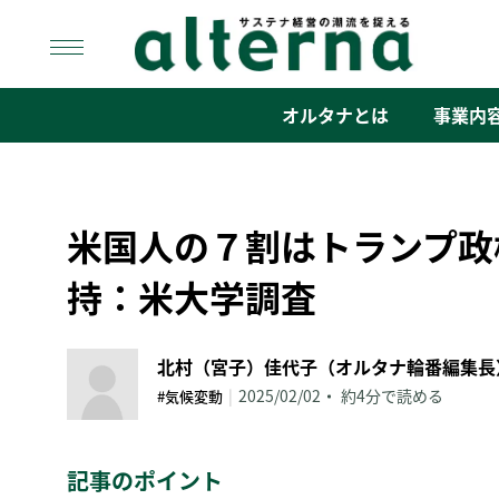
Skip
to
content
オルタナ
「サステナ経営」の潮流を捉える
オルタナとは
事業内
米国人の７割はトランプ政
持：米大学調査
北村（宮子）佳代子（オルタナ輪番編集長
|
2025/02/02
約4分で読める
#気候変動
記事のポイント