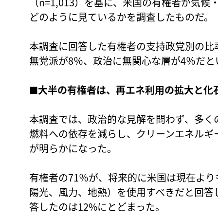
（n=1,013）を基に、米国の有権者が気
どのように見ているかを調査したものだ。
本調査に回答した有権者の支持政党別の比率
無党派が8％、政治に無関心な層が4％だと
■大半の有権者は、再エネ利用の拡大と化
本調査では、政治的な見解を問わず、多くの
燃料への依存を減らし、クリーンエネルギ
が明らかになった。
有権者の71％が、将来的に米国は現在よ
陽光、風力、地熱）を使用すべきだと回答
答したのは12%にとどまった。