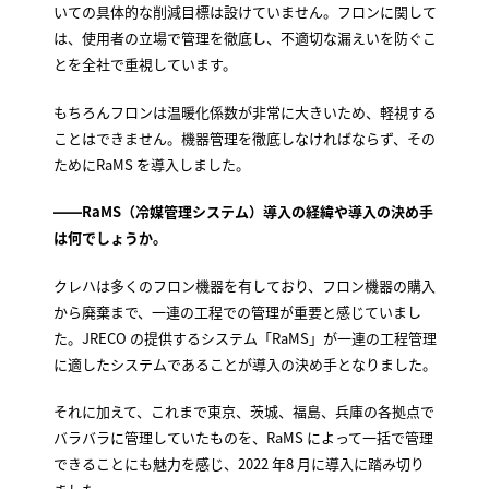
いての具体的な削減目標は設けていません。フロンに関して
は、使用者の立場で管理を徹底し、不適切な漏えいを防ぐこ
とを全社で重視しています。
もちろんフロンは温暖化係数が非常に大きいため、軽視する
ことはできません。機器管理を徹底しなければならず、その
ためにRaMS を導入しました。
――RaMS（冷媒管理システム）導入の経緯や導入の決め手
は何でしょうか。
クレハは多くのフロン機器を有しており、フロン機器の購入
から廃棄まで、一連の工程での管理が重要と感じていまし
た。JRECO の提供するシステム「RaMS」が一連の工程管理
に適したシステムであることが導入の決め手となりました。
それに加えて、これまで東京、茨城、福島、兵庫の各拠点で
バラバラに管理していたものを、RaMS によって一括で管理
できることにも魅力を感じ、2022 年8 月に導入に踏み切り