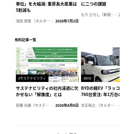
単位」を大幅減: 重厚長大産業は
に二つの課題
5割減も
もり ひろし（新語ウォッチャー）
2023年7
池田 真隆 （オルタナ輪番編集長）
2026年7月2日
有料記事一覧
#サステナビリティ
#BYD
サステナビリティの社内浸透に欠
BYDの軽EV「ラッコ」、1
かせない「解像度」とは
760台受注: 年1万台の販売
安藤 光展（サステナビリティ・コンサルタント）
2026年8月6日
京正裕之 （オルタナ副編集長）
2026年