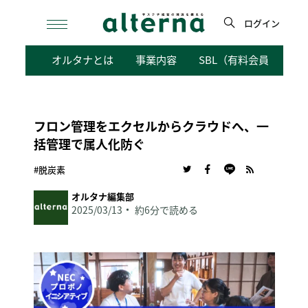
Skip
to
ログイン
content
検
オルタナとは
事業内容
SBL（有料会員向けサ
索
フロン管理をエクセルからクラウドへ、一
括管理で属人化防ぐ
#脱炭素
オルタナ編集部
2025/03/13
約6分で読める