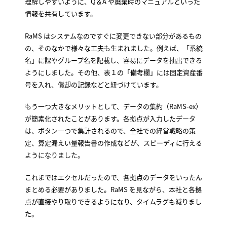
理解しやすいように、Q＆A や廃棄時のマニュアルといった
情報を共有しています。
RaMS はシステムなのですぐに変更できない部分があるもの
の、そのなかで様々な工夫も生まれました。例えば、「系統
名」に課やグループ名を記載し、容易にデータを抽出できる
ようにしました。その他、表１の「備考欄」には固定資産番
号を入れ、償却の記録などと紐づけています。
もう一つ大きなメリットとして、データの集約（RaMS-ex）
が簡素化されたことがあります。各拠点が入力したデータ
は、ボタン一つで集計されるので、全社での経営戦略の策
定、算定漏えい量報告書の作成などが、スピーディに行える
ようになりました。
これまではエクセルだったので、各拠点のデータをいったん
まとめる必要がありました。RaMS を見ながら、本社と各拠
点が直接やり取りできるようになり、タイムラグも減りまし
た。