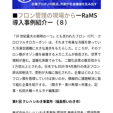
■
フロン管理の現場から
ーRaMS
導入事例紹介ー（８）
「20 世紀最大の発明の一つ」とも言われたフロン（CFC：ク
ロロフルオロカーボン）は、それまで有毒な冷媒を使ってい
た冷凍空調機に大きな進歩をもたらした。ところが、そのフ
ロン類がオゾン層を破壊するメカニズムが発見され、世界で
規制が進む。温暖化係数でみても、二酸化炭素の数百倍から
1 万倍以上とされる。日本でも2020 年4月施行の改正フロン
排出抑制法で、罰則が大幅に強化された。企業はどのように
フロン類を管理していけば良いのか。積極的に課題解決に取
り組む企業を紹介する。（聞き手・香川希理＝弁護士、記
事・松田大輔＝オルタナ編集部）
第8 回 クレハ いわき事業所（福島県いわき市）
株式会社クレハ いわき事業所 環境部 湊順子部長／環境管理