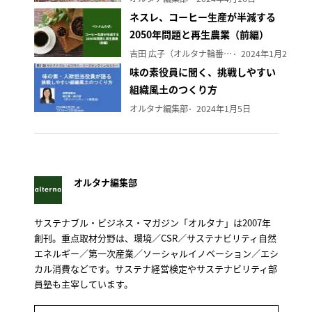
ネスレ、コーヒー生産が半減する
2050年問題と再生農業（前編）
吉田 広子（オルタナ輪番編集長）
2024年1月29日
味の素役員に聞く、挑戦しやすい
組織風土のつくり方
オルタナ編集部
2024年1月5日
オルタナ編集部
サステナブル・ビジネス・マガジン「オルタナ」は2007年
創刊。重点取材分野は、環境／CSR／サステナビリティ自然
エネルギー／第一次産業／ソーシャルイノベーション／エシ
カル消費などです。サステナ経営検定やサステナビリティ部
員塾も主宰しています。