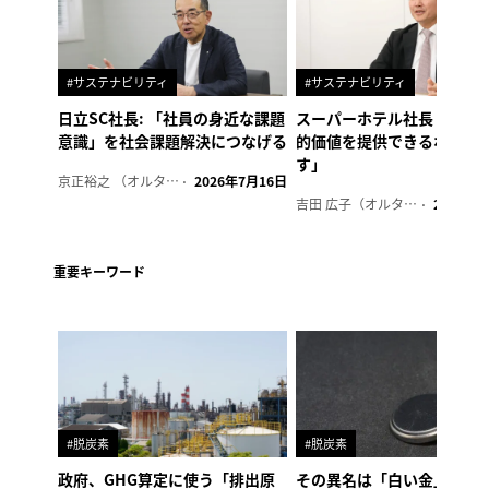
#サステナビリティ
#サステナビリティ
日立SC社長: 「社員の身近な課題
スーパーホテル社長「地域
意識」を社会課題解決につなげる
的価値を提供できるホテル
す」
京正裕之 （オルタナ副編集長）
2026年7月16日
吉田 広子（オルタナ輪番編集長）
2026年6
重要キーワード
#脱炭素
#脱炭素
政府、GHG算定に使う「排出原
その異名は「白い金」、リ