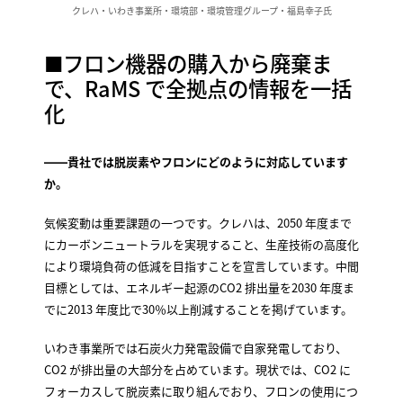
クレハ・いわき事業所・環境部・環境管理グループ・福島幸子氏
■フロン機器の購入から廃棄ま
で、RaMS で全拠点の情報を一括
化
――貴社では脱炭素やフロンにどのように対応しています
か。
気候変動は重要課題の一つです。クレハは、2050 年度まで
にカーボンニュートラルを実現すること、生産技術の高度化
により環境負荷の低減を目指すことを宣言しています。中間
目標としては、エネルギー起源のCO2 排出量を2030 年度ま
でに2013 年度比で30％以上削減することを掲げています。
いわき事業所では石炭火力発電設備で自家発電しており、
CO2 が排出量の大部分を占めています。現状では、CO2 に
フォーカスして脱炭素に取り組んでおり、フロンの使用につ