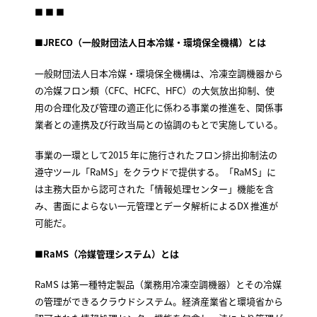
■ ■ ■
■JRECO（一般財団法人日本冷媒・環境保全機構）とは
一般財団法人日本冷媒・環境保全機構は、冷凍空調機器から
の冷媒フロン類（CFC、HCFC、HFC）の大気放出抑制、使
用の合理化及び管理の適正化に係わる事業の推進を、関係事
業者との連携及び行政当局との協調のもとで実施している。
事業の一環として2015 年に施行されたフロン排出抑制法の
遵守ツール「RaMS」をクラウドで提供する。「RaMS」に
は主務大臣から認可された「情報処理センター」機能を含
み、書面によらない一元管理とデータ解析によるDX 推進が
可能だ。
■RaMS（冷媒管理システム）とは
RaMS は第一種特定製品（業務用冷凍空調機器）とその冷媒
の管理ができるクラウドシステム。経済産業省と環境省から