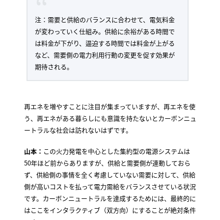
注：需要と供給のバランスに合わせて、電気料金
が変わっていく仕組み。供給に余裕がある時間で
は料金が下がり、逼迫する時間では料金が上がる
など、需要側の電力利用行動の変更を促す効果が
期待される。
再エネを増やすことに注目が集まっていますが、再エネを使
う、再エネがある暮らしにも意識を持たないとカーボンニュ
ートラルな社会は訪れないはずです。
山本：
この火力発電を中心とした集約型の電源システムは
50年ほど前からありますが、供給と需要側が連動しておら
ず、供給側の事情を全く考慮していない需要に対して、供給
側が高いコストを払って電力需給をバランスさせている状況
です。カーボンニュートラルを達成するためには、最終的に
はここをインタラクティブ（双方向）にすることが絶対条件