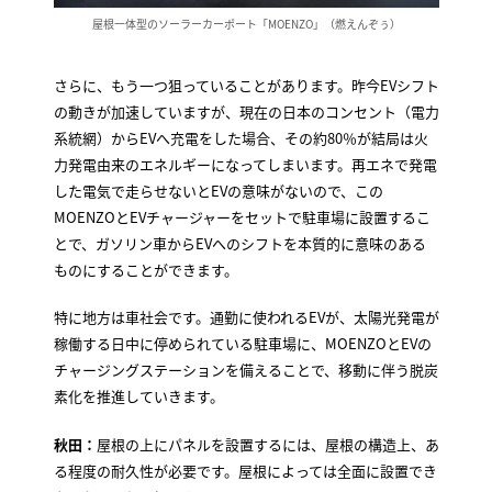
屋根一体型のソーラーカーポート「MOENZO」（燃えんぞぅ）
さらに、もう一つ狙っていることがあります。昨今EVシフト
の動きが加速していますが、現在の日本のコンセント（電力
系統網）からEVへ充電をした場合、その約80％が結局は火
力発電由来のエネルギーになってしまいます。再エネで発電
した電気で走らせないとEVの意味がないので、この
MOENZOとEVチャージャーをセットで駐車場に設置するこ
とで、ガソリン車からEVへのシフトを本質的に意味のある
ものにすることができます。
特に地方は車社会です。通勤に使われるEVが、太陽光発電が
稼働する日中に停められている駐車場に、MOENZOとEVの
チャージングステーションを備えることで、移動に伴う脱炭
素化を推進していきます。
秋田：
屋根の上にパネルを設置するには、屋根の構造上、あ
る程度の耐久性が必要です。屋根によっては全面に設置でき