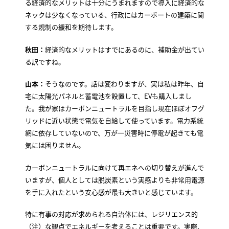
る経済的なメリットは十分にうまれますので導入に経済的な
ネックは少なくなっている、行政にはカーポートの建築に関
する規制の緩和を期待します。
秋田：
経済的なメリットはすでにあるのに、補助金が出てい
る訳ですね。
山本：
そうなのです。話は変わりますが、実は私は昨年、自
宅に太陽光パネルと蓄電池を設置して、EVも購入しまし
た。我が家はカーボンニュートラルを目指し現在ほぼオフグ
リッドに近い状態で電気を自給して使っています。電力系統
網に依存していないので、万が一災害時に停電が起きても電
気には困りません。
カーボンニュートラルに向けて再エネへの切り替えが進んで
いますが、個人としては脱炭素という実感よりも非常用電源
を手に入れたという安心感が最も大きいと感じています。
特に有事の対応が求められる自治体には、レジリエンス的
（注）な観点でエネルギーを考えることは重要です。実際、