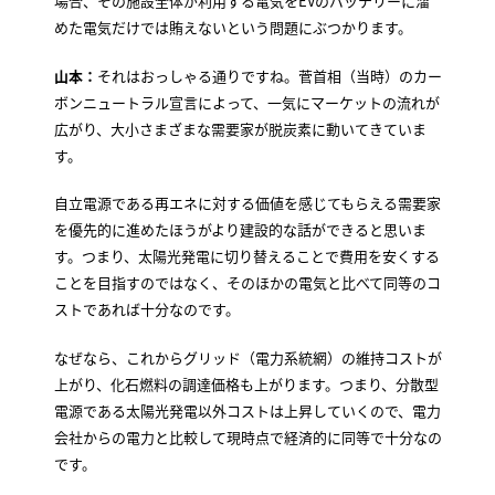
場合、その施設全体が利用する電気をEVのバッテリーに溜
めた電気だけでは賄えないという問題にぶつかります。
山本：
それはおっしゃる通りですね。菅首相（当時）のカー
ボンニュートラル宣言によって、一気にマーケットの流れが
広がり、大小さまざまな需要家が脱炭素に動いてきていま
す。
自立電源である再エネに対する価値を感じてもらえる需要家
を優先的に進めたほうがより建設的な話ができると思いま
す。つまり、太陽光発電に切り替えることで費用を安くする
ことを目指すのではなく、そのほかの電気と比べて同等のコ
ストであれば十分なのです。
なぜなら、これからグリッド（電力系統網）の維持コストが
上がり、化石燃料の調達価格も上がります。つまり、分散型
電源である太陽光発電以外コストは上昇していくので、電力
会社からの電力と比較して現時点で経済的に同等で十分なの
です。