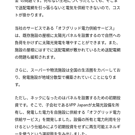
金”の問題です。何もない土地につくったとしても、そこま
で送配電網を引っ張らないと電気を供給できないので、コス
トが掛かります。
当社のサービスである「オフグリッド電力供給サービス」
は、既存施設の屋根に太陽光パネルを設置するので自然への
負荷をかけずに太陽光発電を増やすことができます。また、
施設の屋根にはすでに送配電網が敷かれているため送配電網
の問題も緩和されます。
さらに、スーパーや物流施設は全国の生活圏をカバーしてお
り、発電施設が地域分散型で構築されていくことになりま
す。
ただし、ネックになったのはパネルを設置するための初期投
資です。そこで、子会社であるVPP Japanが太陽光設備を所
有し、発電した電力を自施設に供給する「オフグリッド電力
供給サービス」を開発しました。設備の所有と電力利用を分
けるという仕組みにより初期投資をせずに再生可能エネルギ
ーを使うという選択肢を生み出しました。