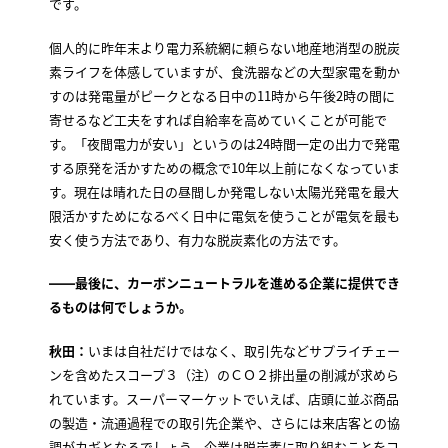
です。
個人的に昨年末より電力系統網に頼らない地産地消型の脱炭
素ライフを体感していますが、食洗器などの大型家電を動か
すのは発電量がピークとなる日中の11時から午後2時の間に
寄せるなど工夫をすれば自給率を高めていくことが可能で
す。「夜間電力が安い」というのは24時間一定の出力で発電
する原発を活かすための概念で10年以上前になくなっていま
す。現在は晴れた日の昼間しか発電しない太陽光発電を最大
限活かすためになるべく日中に電気を使うことが電気を最も
安く使う方法であり、有力な脱炭素化の方法です。
――最後に、カーボンニュートラルを進める企業に提供でき
るものは何でしょうか。
秋田：
いまは自社だけではなく、取引先などサプライチェー
ンを含めたスコープ３（注）のＣＯ２排出量の削減が求めら
れています。スーパーマーケットでいえば、店頭に並ぶ商品
の製造・流通過程での取引先企業や、さらには来店客との協
調がカギとなるでしょう。企業は脱炭素に取り組むことをコ