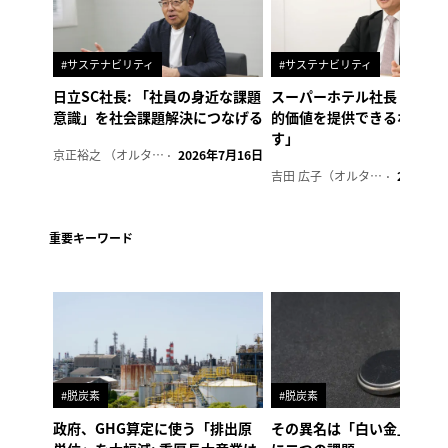
#サステナビリティ
#サステナビリティ
日立SC社長: 「社員の身近な課題
スーパーホテル社長「地域
意識」を社会課題解決につなげる
的価値を提供できるホテル
す」
京正裕之 （オルタナ副編集長）
2026年7月16日
吉田 広子（オルタナ輪番編集長）
2026年6
重要キーワード
#脱炭素
#脱炭素
政府、GHG算定に使う「排出原
その異名は「白い金」、リ