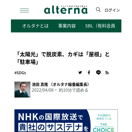
Skip
to
ログイン
content
検
オルタナとは
事業内容
SBL（有料会員向けサ
索
「太陽光」で脱炭素、カギは「屋根」と
「駐車場」
#SDGs
池田 真隆 （オルタナ輪番編集長）
2022/04/08
約10分で読める