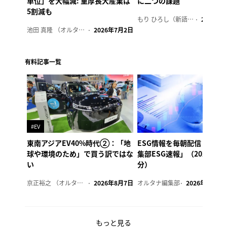
単位」を大幅減: 重厚長大産業は
に二つの課題
5割減も
もり ひろし（新語ウォッチャー）
2023年7
池田 真隆 （オルタナ輪番編集長）
2026年7月2日
有料記事一覧
#EV
東南アジアEV40%時代②：「地
ESG情報を毎朝配信「オル
球や環境のため」で買う訳ではな
集部ESG速報」（2026年8
い
分）
京正裕之 （オルタナ副編集長）
2026年8月7日
オルタナ編集部
2026年8月7日
もっと見る