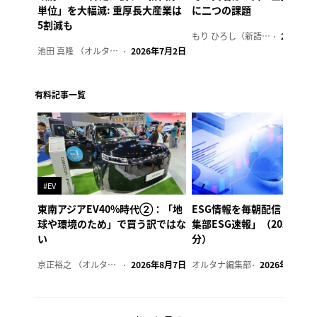
単位」を大幅減: 重厚長大産業は
に二つの課題
5割減も
もり ひろし（新語ウォッチャー）
2023年7
池田 真隆 （オルタナ輪番編集長）
2026年7月2日
有料記事一覧
#EV
東南アジアEV40%時代②：「地
ESG情報を毎朝配信「オル
球や環境のため」で買う訳ではな
集部ESG速報」（2026年8
い
分）
京正裕之 （オルタナ副編集長）
2026年8月7日
オルタナ編集部
2026年8月7日