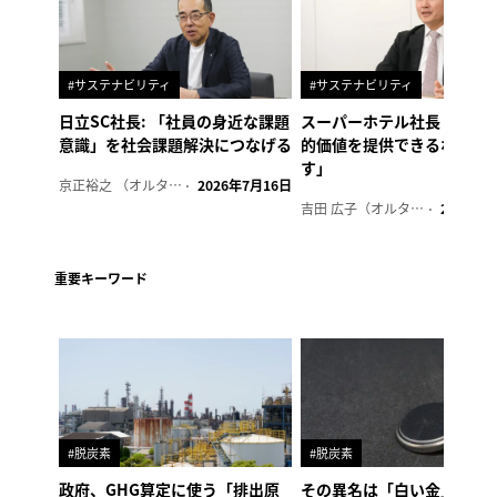
#サステナビリティ
#サステナビリティ
日立SC社長: 「社員の身近な課題
スーパーホテル社長「地域
意識」を社会課題解決につなげる
的価値を提供できるホテル
す」
京正裕之 （オルタナ副編集長）
2026年7月16日
吉田 広子（オルタナ輪番編集長）
2026年6
重要キーワード
#脱炭素
#脱炭素
政府、GHG算定に使う「排出原
その異名は「白い金」、リ