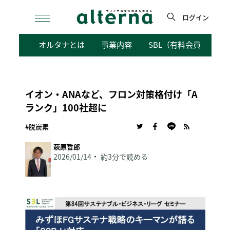
Skip
to
ログイン
content
検
オルタナとは
事業内容
SBL（有料会員向けサ
索
イオン・ANAなど、フロン対策格付け「A
ランク」100社超に
#脱炭素
萩原哲郎
2026/01/14
約3分で読める