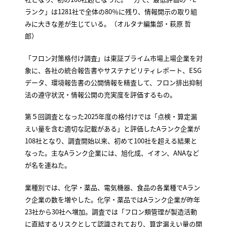
ランク」は1281社で全体の80％に残り、情報開示の取り組
みに大きな差が生じている。（オルタナ編集部・萩原 哲
郎）
「フロン対策格付け調査」は東証プライム市場上場企業を対
象に、各社の統合報告書やサステナビリティレポート、ESG
データ、環境報告書の公開情報を精査して、フロン排出抑制
法の遵守状況・情報公開の充実度を評価するもの。
第５回調査となった2025年度の格付けでは「点検・算定漏
えい量を含む適切な記載がある」と評価したAランク企業が
108社となり、調査開始以来、初めて100社を超える結果と
なった。主なAランク企業には、旭化成、イオン、ANAなど
が名を連ねた。
業種別では、化学・薬品、電気機器、食品の各業種でAラン
ク企業の数を増やした。化学・薬品ではAランク企業が昨年
23社から30社へ増加。調査では「フロン類管理が製造活動
に直結するリスクとして認識されており、算定漏えい量の開