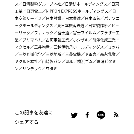
ス／日清製粉グループ本社／日清紡ホールディングス／日東
工業／日東電工／NIPPON EXPRESSホールディングス／日
本空調サービス／日本触媒／日本曹達／日本電気／パナソニ
ックホールディングス／東日本旅客鉄道／日立製作所／ヒュ
ーリック／ファナック／富士通／富士フイルム／ブラザー工
業／プリマハム／古河電気工業／ホシザキ／前澤化成工業／
マクセル／三井物産／三越伊勢丹ホールディングス／ミツバ
／三菱瓦斯化学／三菱地所／三菱電機／明電舎／森永乳業／
ヤクルト本社／山崎製パン／UBE／横浜ゴム／理研ビタミ
ン／リンテック／ワタミ
この記事を友達に
シェアする