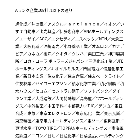
Aランク企業108社は以下の通り
旭化成／味の素／アスクル／ａｒｔｉｅｎｃｅ／イオン／い
すゞ自動車／出光興産／伊藤忠商事／ANAホールディングス
／エーザイ／AGC／エクセディ／エスペック／NTN／大倉工
業／大阪瓦斯／沖縄電力／小野薬品工業／オムロン／カナデ
ビア／カネカ／極洋／クボタ／クレハ／栗田工業／神戸製鋼
所／コカ・コーラ ボトラーズジャパン／三洋化成工業／JFE
ホールディングス／J-オイルミルズ／四国電力／信越化学工
業／新日本空調／住友化学／住友倉庫／住友ベークライト／
住友林業／セイコーエプソン／積水化学工業／積水樹脂／積
水ハウス／セコム／セントラル硝子／ソフトバンク／ダイ
キン工業／大成建設／大同特殊鋼／高島屋／宝ホールディン
グス／中外製薬／中国塗料／中部電力／DIC／デンカ／東亞
合成／東急／東京エレクトロン／東京応化工業／東京瓦斯／
東京精密／東京電力ホールディングス／東ソー／東邦瓦斯／
東洋水産／TOYO TIRE／TOPPANホールディングス／南海電
気鉄道／ニコン／日油／日産化学／日清食品ホールディング