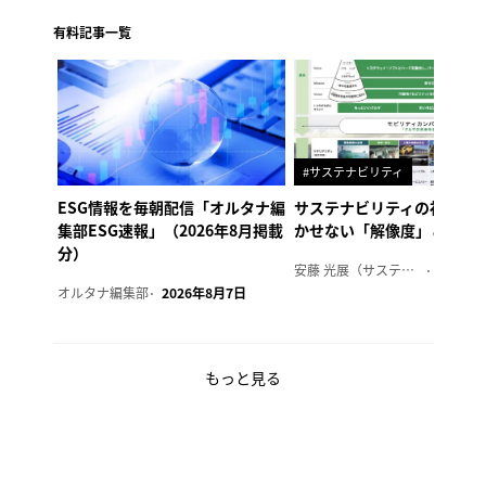
有料記事一覧
#サステナビリティ
ESG情報を毎朝配信「オルタナ編
サステナビリティの社内浸
集部ESG速報」（2026年8月掲載
かせない「解像度」とは
分）
安藤 光展（サステナビリティ・コンサルタント）
2026年
オルタナ編集部
2026年8月7日
もっと見る