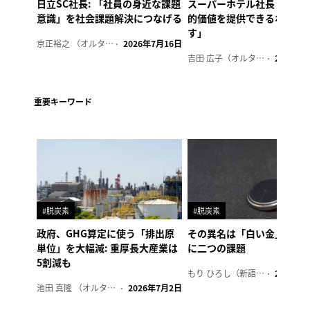
日立SC社長: 「社員の身近な課題
スーパーホテル社長「地域
意識」を社会課題解決につなげる
的価値を提供できるホテル
す」
京正裕之 （オルタナ副編集長）
2026年7月16日
吉田 広子（オルタナ輪番編集長）
2026年6
重要キーワード
#脱炭素
#脱炭素
政府、GHG算定に使う「排出原
その異名は「白い金」、リ
単位」を大幅減: 重厚長大産業は
に二つの課題
5割減も
もり ひろし（新語ウォッチャー）
2023年7
池田 真隆 （オルタナ輪番編集長）
2026年7月2日