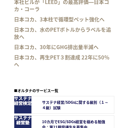
本社ビルが「LEED」の最高評価―日本コ
カ・コーラ
日本コカ、3本柱で循環型ペット強化へ
日本コカ、水のPETボトルからラベルを追
放へ
日本コカ、30年にGHG排出量半減へ
日本コカ、再生PET３割達成 22年に50％
へ
■オルタナのサービス一覧
サステナ経営/SDGsに関する級別（１～
４級）試験
10カ月でESG/SDGs経営を極める勉強
会：第21期受講生を募集中