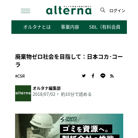
Skip
to
ログイン
content
検
オルタナとは
事業内容
SBL（有料会員向けサ
索
廃棄物ゼロ社会を目指して：日本コカ･コー
ラ
#CSR
オルタナ編集部
2018/07/02
約10分で読める