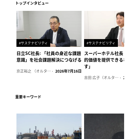
トップインタビュー
#サステナビリティ
#サステナビリティ
日立SC社長: 「社員の身近な課題
スーパーホテル社長「地域
意識」を社会課題解決につなげる
的価値を提供できるホテル
す」
京正裕之 （オルタナ副編集長）
2026年7月16日
吉田 広子（オルタナ輪番編集長）
2026年6
重要キーワード