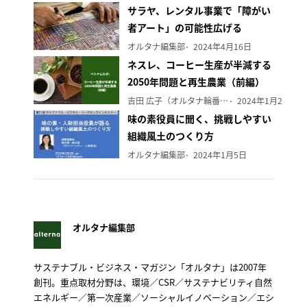
サラヤ、レンタル事業で「障がい
者アート」の可能性広げる
オルタナ編集部
2024年4月16日
ネスレ、コーヒー生産が半減する
2050年問題と再生農業（前編）
吉田 広子（オルタナ輪番編集長）
2024年1月29日
味の素役員に聞く、挑戦しやすい
組織風土のつくり方
オルタナ編集部
2024年1月5日
オルタナ編集部
サステナブル・ビジネス・マガジン「オルタナ」は2007年
創刊。重点取材分野は、環境／CSR／サステナビリティ自然
エネルギー／第一次産業／ソーシャルイノベーション／エシ