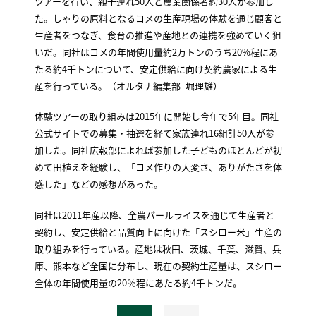
ツアーを行い、親子連れ50人と農業関係者約30人が参加し
た。しゃりの原料となるコメの生産現場の体験を通じ顧客と
生産者をつなぎ、食育の推進や産地との連携を強めていく狙
いだ。同社はコメの年間使用量約2万トンのうち20%程にあ
たる約4千トンについて、安定供給に向け契約農家による生
産を行っている。（オルタナ編集部=堀理雄）
体験ツアーの取り組みは2015年に開始し今年で5年目。同社
公式サイトでの募集・抽選を経て家族連れ16組計50人が参
加した。同社広報部によれば参加した子どものほとんどが初
めて田植えを経験し、「コメ作りの大変さ、ありがたさを体
感した」などの感想があった。
同社は2011年産以降、全農パールライスを通じて生産者と
契約し、安定供給と品質向上に向けた「スシロー米」生産の
取り組みを行っている。産地は秋田、茨城、千葉、滋賀、兵
庫、熊本など全国に分布し、現在の契約生産量は、スシロー
全体の年間使用量の20％程にあたる約4千トンだ。