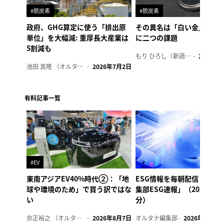
#脱炭素
#脱炭素
政府、GHG算定に使う「排出原
その異名は「白い金」、リ
単位」を大幅減: 重厚長大産業は
に二つの課題
5割減も
もり ひろし（新語ウォッチャー）
2023年7
池田 真隆 （オルタナ輪番編集長）
2026年7月2日
有料記事一覧
#EV
東南アジアEV40%時代②：「地
ESG情報を毎朝配信「オル
球や環境のため」で買う訳ではな
集部ESG速報」（2026年8
い
分）
京正裕之 （オルタナ副編集長）
2026年8月7日
オルタナ編集部
2026年8月7日