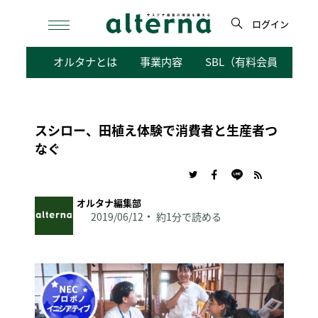
Skip
to
ログイン
content
検
オルタナとは
事業内容
SBL（有料会員向けサ
索
スシロー、田植え体験で消費者と生産者つ
なぐ
オルタナ編集部
2019/06/12
約1分で読める