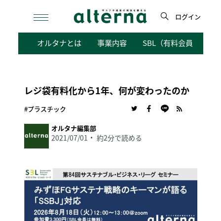
Skip
to
ログイン
content
検
オルタナとは
事業内容
SBL（有料会員向けサ
索
レジ袋有料化から1年、何が変わったのか
#プラスチック
オルタナ編集部
2021/07/01
約2分で読める