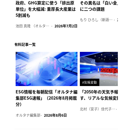
政府、GHG算定に使う「排出原
その異名は「白い金」、リ
単位」を大幅減: 重厚長大産業は
に二つの課題
5割減も
もり ひろし（新語ウォッチャー）
2023年7
池田 真隆 （オルタナ輪番編集長）
2026年7月2日
有料記事一覧
#気候変動
ESG情報を毎朝配信「オルタナ編
「2050年の天気予報 Ver.
集部ESG速報」（2026年8月掲載
す、リアルな気候変動の影
分）
北村（宮子）佳代子（オルタナ輪番編集長）
2026年
オルタナ編集部
2026年8月6日