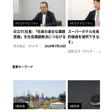
#サステナビリティ
#サステナビリティ
日立SC社長: 「社員の身近な課題
スーパーホテル社長「地域
意識」を社会課題解決につなげる
的価値を提供できるホテル
す」
京正裕之 （オルタナ副編集長）
2026年7月16日
吉田 広子（オルタナ輪番編集長）
2026年6
重要キーワード
#脱炭素
#脱炭素