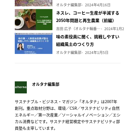
オルタナ編集部
2024年4月16日
ネスレ、コーヒー生産が半減する
2050年問題と再生農業（前編）
吉田 広子（オルタナ輪番編集長）
2024年1月29日
味の素役員に聞く、挑戦しやすい
組織風土のつくり方
オルタナ編集部
2024年1月5日
オルタナ編集部
サステナブル・ビジネス・マガジン「オルタナ」は2007年
創刊。重点取材分野は、環境／CSR／サステナビリティ自然
エネルギー／第一次産業／ソーシャルイノベーション／エシ
カル消費などです。サステナ経営検定やサステナビリティ部
員塾も主宰しています。