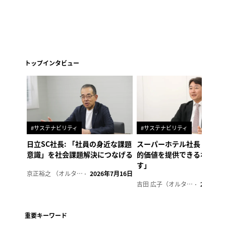
トップインタビュー
#サステナビリティ
#サステナビリティ
日立SC社長: 「社員の身近な課題
スーパーホテル社長「地域
意識」を社会課題解決につなげる
的価値を提供できるホテル
す」
京正裕之 （オルタナ副編集長）
2026年7月16日
吉田 広子（オルタナ輪番編集長）
2026年6
重要キーワード