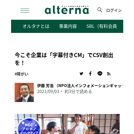
Skip
to
ログイン
content
検
オルタナとは
事業内容
SBL（有料会員向けサ
索
今こそ企業は「字幕付きCM」でCSV創出
を！
#障がい
伊藤 芳浩 （NPO法人インフォメーションギャップバスター）
2021/09/03
約3分で読める