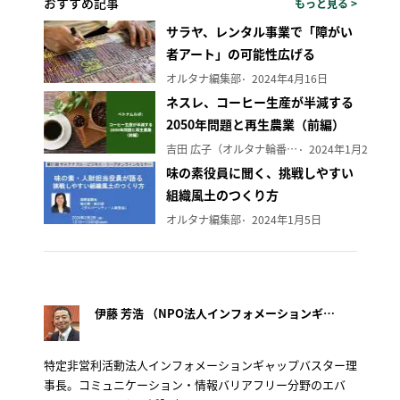
おすすめ記事
もっと見る >
サラヤ、レンタル事業で「障がい
者アート」の可能性広げる
オルタナ編集部
2024年4月16日
ネスレ、コーヒー生産が半減する
2050年問題と再生農業（前編）
吉田 広子（オルタナ輪番編集長）
2024年1月29日
味の素役員に聞く、挑戦しやすい
組織風土のつくり方
オルタナ編集部
2024年1月5日
伊藤 芳浩 （NPO法人インフォメーションギャップバスター）
特定非営利活動法人インフォメーションギャップバスター理
事長。コミュニケーション・情報バリアフリー分野のエバ