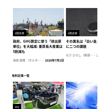
#脱炭素
#脱炭素
政府、GHG算定に使う「排出原
その異名は「白い金」、リ
単位」を大幅減: 重厚長大産業は
に二つの課題
5割減も
もり ひろし（新語ウォッチャー）
2023年7
池田 真隆 （オルタナ輪番編集長）
2026年7月2日
有料記事一覧
#EV