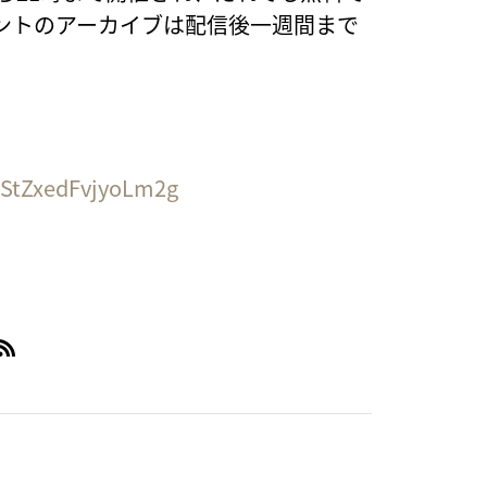
ントのアーカイブは配信後一週間まで
fStZxedFvjyoLm2g