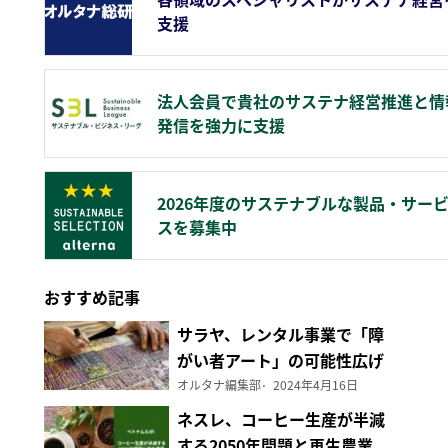
支援
法人会員で貴社のサステナ経営推進と情
発信を強力に支援
2026年度のサステナブルな製品・サー
スを募集中
おすすめ記事
サラヤ、レンタル事業で「障
がい者アート」の可能性広げ
る
オルタナ編集部
2024年4月16日
ネスレ、コーヒー生産が半減
する2050年問題と再生農業