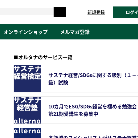
新規登録
ログ
オンラインショップ
メルマガ登録
■オルタナのサービス一覧
サステナ経営/SDGsに関する級別（１～
級）試験
10カ月でESG/SDGs経営を極める勉強会
第21期受講生を募集中
各領域のスペシャリストがサステナ経営