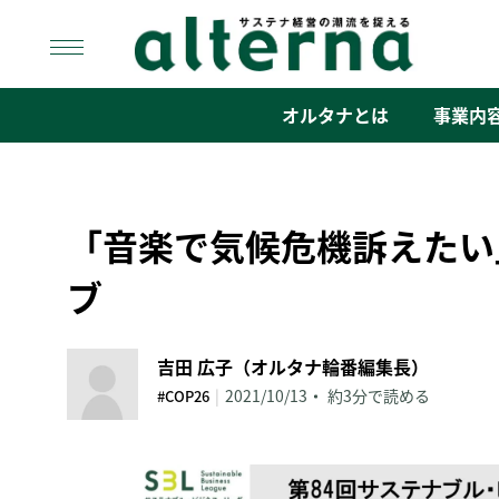
Skip
to
content
オルタナ
「サステナ経営」の潮流を捉える
オルタナとは
事業内
「音楽で気候危機訴えたい
ブ
吉田 広子（オルタナ輪番編集長）
|
2021/10/13
約3分で読める
#COP26