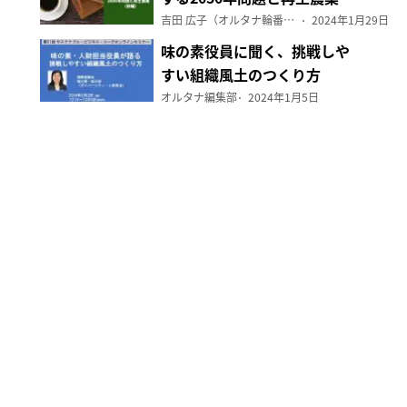
（前編）
吉田 広子（オルタナ輪番編集長）
2024年1月29日
味の素役員に聞く、挑戦しや
すい組織風土のつくり方
オルタナ編集部
2024年1月5日