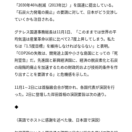
「2030年46％削減（2013年比）」を国連に提出している。
「石炭火力発電の廃止」の要請に対して、日本がどう交渉し
ていくかも注目される。
グテレス国連事務総長は11月1日、「このままでは世界の平
均気温は産業革命以前に比べて2.7度上昇してしまう。私た
ちは『1.5度目標』を維持しなければならない」と表明。
「COP26の失敗は、開発途上国や小さな島国にとっての『死
刑宣告』だ。先進国と新興経済国に、経済の脱炭素化と石炭
の段階的廃止を加速するための財政的および技術的条件を作
り出すことを要請する」と危機感を示した。
11月1～2日には首脳級会合が開かれ、各国代表が演説を行
った。2日に登壇した岸田首相の演説要旨は次の通り。
◆
（英語でホストに感謝を述べた後、日本語で演説）