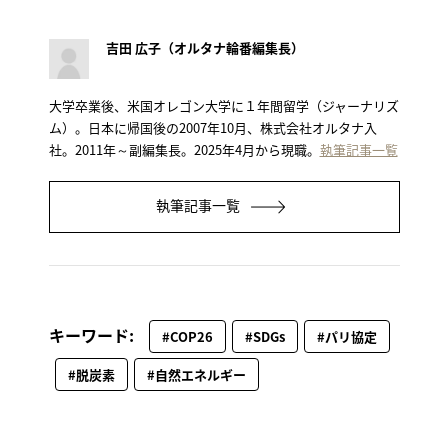
吉田 広子（オルタナ輪番編集長）
大学卒業後、米国オレゴン大学に１年間留学（ジャーナリズ
ム）。日本に帰国後の2007年10月、株式会社オルタナ入
社。2011年～副編集長。2025年4月から現職。
執筆記事一覧
執筆記事一覧
キーワード:
#COP26
#SDGs
#パリ協定
#脱炭素
#自然エネルギー