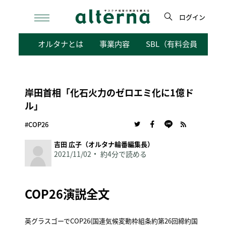
Skip
to
ログイン
content
検
オルタナとは
事業内容
SBL（有料会員向けサ
索
岸田首相「化石火力のゼロエミ化に1億ド
ル」
#COP26
吉田 広子（オルタナ輪番編集長）
2021/11/02
約4分で読める
COP26演説全文
英グラスゴーでCOP26(国連気候変動枠組条約第26回締約国