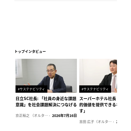
トップインタビュー
#サステナビリティ
#サステナビリティ
日立SC社長: 「社員の身近な課題
スーパーホテル社長「地域
意識」を社会課題解決につなげる
的価値を提供できるホテル
す」
京正裕之 （オルタナ副編集長）
2026年7月16日
吉田 広子（オルタナ輪番編集長）
2026年6