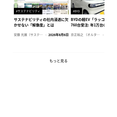
#サステナビリティ
#BYD
サステナビリティの社内浸透に欠
BYDの軽EV「ラッコ」、1
かせない「解像度」とは
760台受注: 年1万台の販売
安藤 光展（サステナビリティ・コンサルタント）
2026年8月6日
京正裕之 （オルタナ副編集長）
2026年
もっと見る