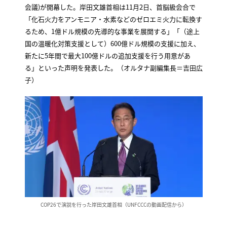
会議)が開幕した。岸田文雄首相は11月2日、首脳級会合で
「化石火力をアンモニア・水素などのゼロエミ火力に転換す
るため、1億ドル規模の先導的な事業を展開する」「（途上
国の温暖化対策支援として）600億ドル規模の支援に加え、
新たに5年間で最大100億ドルの追加支援を行う用意があ
る」といった声明を発表した。（オルタナ副編集長＝吉田広
子）
COP26で演説を行った岸田文雄首相（UNFCCCの動画配信から）