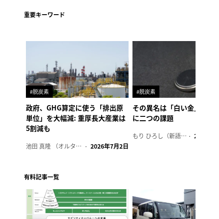
重要キーワード
#脱炭素
#脱炭素
政府、GHG算定に使う「排出原
その異名は「白い金」、リ
単位」を大幅減: 重厚長大産業は
に二つの課題
5割減も
もり ひろし（新語ウォッチャー）
2023年7
池田 真隆 （オルタナ輪番編集長）
2026年7月2日
有料記事一覧