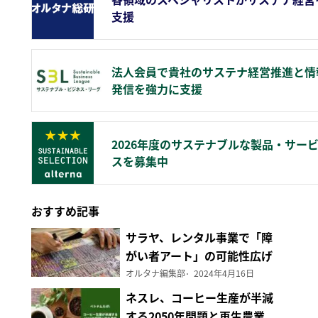
支援
法人会員で貴社のサステナ経営推進と情
発信を強力に支援
2026年度のサステナブルな製品・サー
スを募集中
おすすめ記事
サラヤ、レンタル事業で「障
がい者アート」の可能性広げ
る
オルタナ編集部
2024年4月16日
ネスレ、コーヒー生産が半減
する2050年問題と再生農業