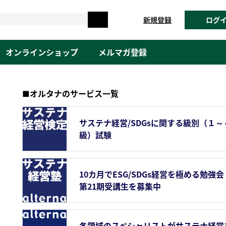
新規登録
ログ
オンラインショップ
メルマガ登録
■オルタナのサービス一覧
サステナ経営/SDGsに関する級別（１～
級）試験
10カ月でESG/SDGs経営を極める勉強会
第21期受講生を募集中
各領域のスペシャリストがサステナ経営