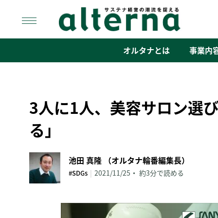
Skip
to
content
オルタナ
「サステナ経営」の潮流を捉える
オルタナとは
事業内
3人に1人、美容サロン選
る」
池田 真隆 （オルタナ輪番編集長）
|
2021/11/25
約3分で読める
#SDGs