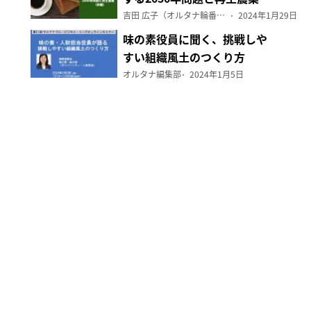
（前編）
吉田 広子（オルタナ輪番編集長）
2024年1月29日
味の素役員に聞く、挑戦しや
すい組織風土のつくり方
オルタナ編集部
2024年1月5日