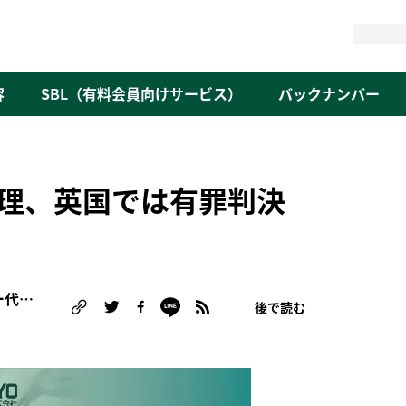
検
索
容
SBL（有料会員向けサービス）
バックナンバー
理、英国では有罪判決
岡田 千尋（NPO法人アニマルライツセンター代表理事/オルタナ客員論説委員）
後で読む