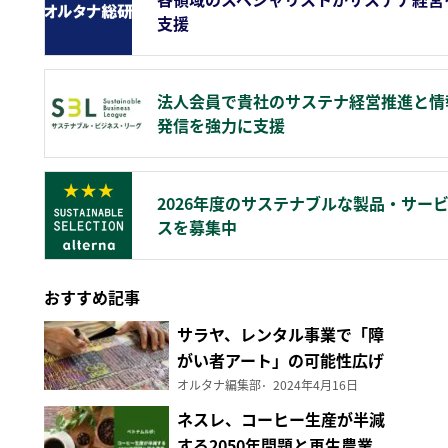
支援
法人会員で貴社のサステナ経営推進と情
発信を強力に支援
2026年度のサステナブルな製品・サー
スを募集中
おすすめ記事
サラヤ、レンタル事業で「障
がい者アート」の可能性広げ
る
オルタナ編集部
2024年4月16日
ネスレ、コーヒー生産が半減
する2050年問題と再生農業