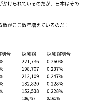
がかけられているのだが、日本はその
る数がここ数年増えているのだ！
鶏割合
採卵鶏
採卵鶏割合
4%
221,736
0.260%
3%
198,707
0.237%
2%
212,109
0.247%
2%
182,820
0.228%
0%
152,538
0.228%
136,798
0.165%