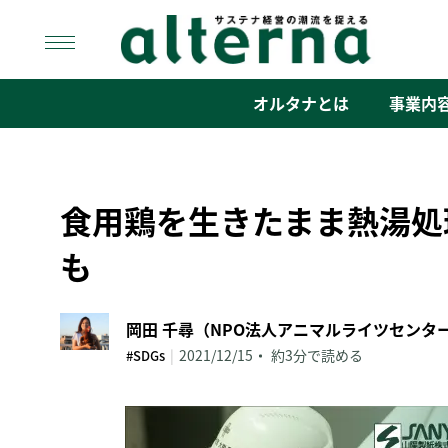
Skip
to
content
オルタナ
「サステナ経営」の潮流を捉える
オルタナとは
事業内
食用鶏を生きたまま熱湯処
も
|
2021/12/15
約3分で読める
#SDGs