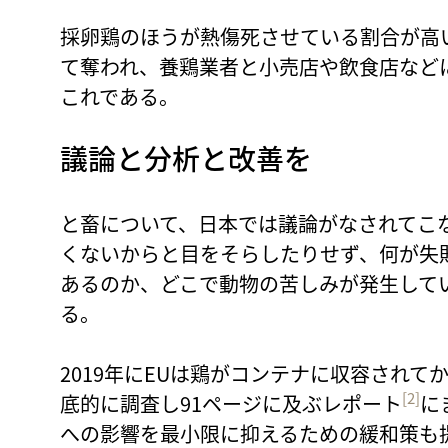
採卵鶏のほうが熱傷死させている割合が高
て奪われ、養鶏業者と小売店や飲食店など
これである。
議論と分析と改善を
と畜について、日本では議論がなされてこ
くないからと目をそらしたりせず、何が失
あるのか、どこで動物の苦しみが発生して
る。
2019年にEUは鶏がコンテナに収容され
[2]
底的に調査し91ページに及ぶレポート
に
への影響を最小限に抑えるための緩和策も