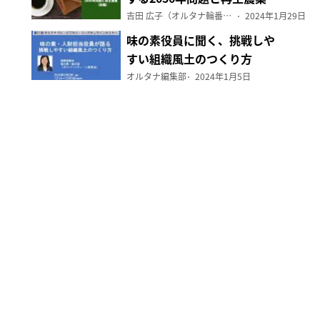
（前編）
吉田 広子（オルタナ輪番編集長）
2024年1月29日
味の素役員に聞く、挑戦しや
すい組織風土のつくり方
オルタナ編集部
2024年1月5日