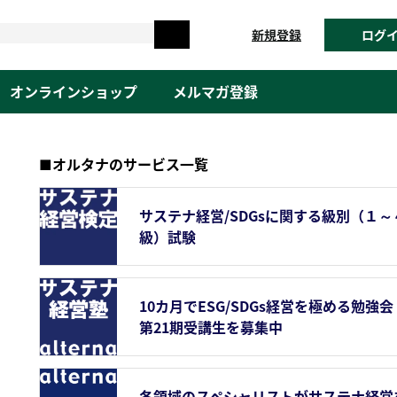
新規登録
ログ
オンラインショップ
メルマガ登録
■オルタナのサービス一覧
サステナ経営/SDGsに関する級別（１～
級）試験
10カ月でESG/SDGs経営を極める勉強会
第21期受講生を募集中
各領域のスペシャリストがサステナ経営