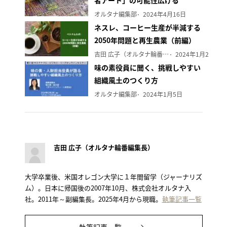
オルタナ編集部
2024年4月16日
ネスレ、コーヒー生産が半減する
2050年問題と再生農業（前編）
吉田 広子（オルタナ輪番編集長）
2024年1月29日
味の素役員に聞く、挑戦しやすい
組織風土のつくり方
オルタナ編集部
2024年1月5日
吉田 広子（オルタナ輪番編集長）
大学卒業後、米国オレゴン大学に１年間留学（ジャーナリズ
ム）。日本に帰国後の2007年10月、株式会社オルタナ入
社。2011年～副編集長。2025年4月から現職。
執筆記事一覧
執筆記事一覧