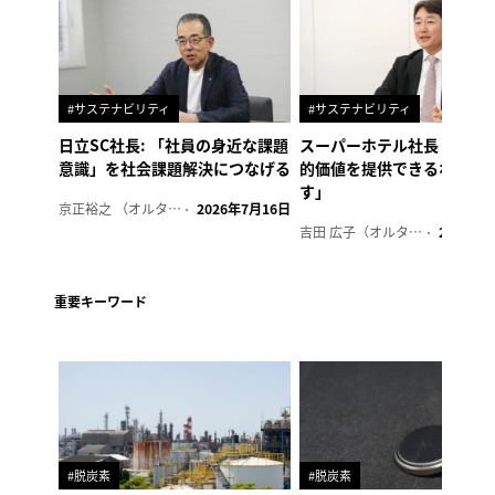
#サステナビリティ
#サステナビリティ
日立SC社長: 「社員の身近な課題
スーパーホテル社長「地域
意識」を社会課題解決につなげる
的価値を提供できるホテル
す」
京正裕之 （オルタナ副編集長）
2026年7月16日
吉田 広子（オルタナ輪番編集長）
2026年6
重要キーワード
#脱炭素
#脱炭素