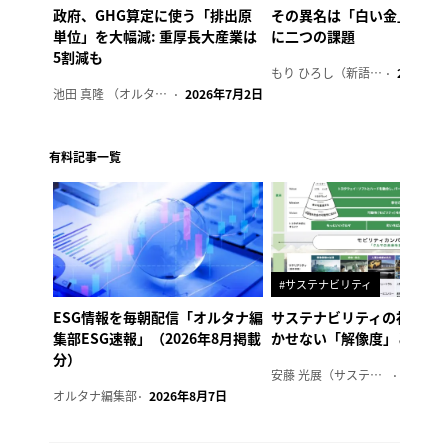
政府、GHG算定に使う「排出原
その異名は「白い金」、リ
単位」を大幅減: 重厚長大産業は
に二つの課題
5割減も
もり ひろし（新語ウォッチャー）
2023年7
池田 真隆 （オルタナ輪番編集長）
2026年7月2日
有料記事一覧
#サステナビリティ
ESG情報を毎朝配信「オルタナ編
サステナビリティの社内浸
集部ESG速報」（2026年8月掲載
かせない「解像度」とは
分）
安藤 光展（サステナビリティ・コンサルタント）
2026年
オルタナ編集部
2026年8月7日