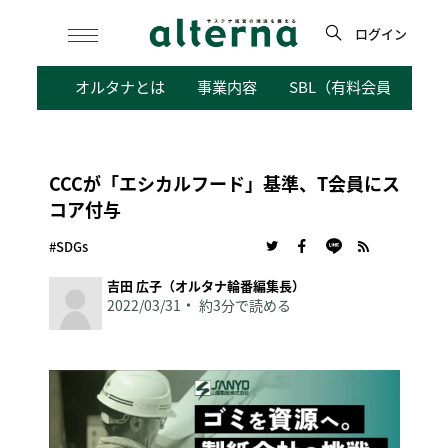
Skip
to
ログイン
content
検
オルタナとは
事業内容
SBL（有料会員向けサ
索
CCCが「エシカルフード」基準、T会員にス
コア付与
#SDGs
吉田 広子（オルタナ輪番編集長）
2022/03/31
約3分で読める