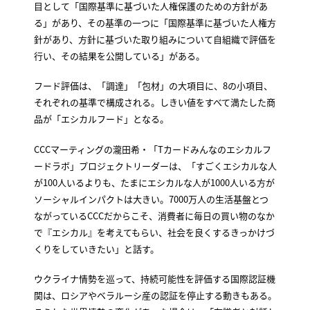
目として「国際基準に基づいた人権保護のための方針があ
る」があり、その基準の一つに「国際基準に基づいた人権方
針があり、方針に基づいた取り組みについて自組織で評価を
行い、その結果を公開している」がある。
フード評価は、「調達」「包材」の大項目に、8の小項目、
それぞれの基準で構成される。しきい値をすべて満たした商
品が「エシカルフード」となる。
CCCマーティングの瀧田希・「Tカードみんなのエシカルフ
ードラボ」プロジェクトリーダーは、「すごくエシカルな人
が100人いるよりも、たまにエシカルな人が1000人いる方が
ソーシャルインパクトは大きい。7000万人の生活基盤とつ
ながっているCCCだからこそ、消費者に毎日の買い物のなか
で『エシカル』を考えてもらい、社会を良くするきっかけづ
くりをしていきたい」と話す。
ウクライナ情勢を巡って、持続可能性を評価する国際認証機
関は、ロシアやベラルーシ産の認証を停止する動きもある。