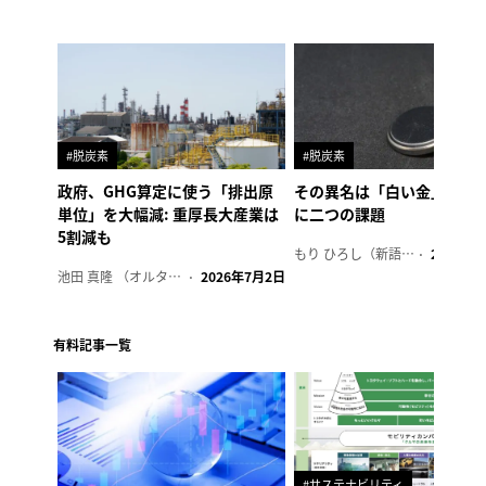
#脱炭素
#脱炭素
政府、GHG算定に使う「排出原
その異名は「白い金」、リ
単位」を大幅減: 重厚長大産業は
に二つの課題
5割減も
もり ひろし（新語ウォッチャー）
2023年7
池田 真隆 （オルタナ輪番編集長）
2026年7月2日
有料記事一覧
#サステナビリティ