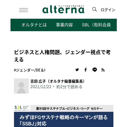
Skip
to
ログイン
content
検
オルタナとは
事業内容
SBL（有料会員向けサ
索
ビジネスと人権問題、ジェンダー視点で考
える
#ジェンダー/DE＆I
吉田 広子（オルタナ輪番編集長）
2021/12/22
約2分で読める