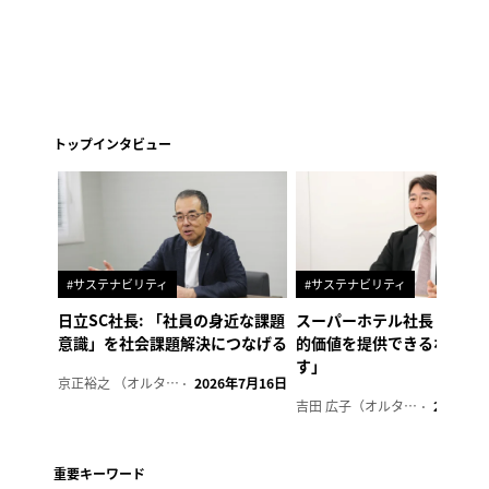
トップインタビュー
#サステナビリティ
#サステナビリティ
日立SC社長: 「社員の身近な課題
スーパーホテル社長「地域
意識」を社会課題解決につなげる
的価値を提供できるホテル
す」
京正裕之 （オルタナ副編集長）
2026年7月16日
吉田 広子（オルタナ輪番編集長）
2026年6
重要キーワード