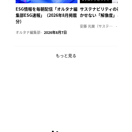
ESG情報を毎朝配信「オルタナ編
サステナビリティの社内浸
集部ESG速報」（2026年8月掲載
かせない「解像度」とは
分）
安藤 光展（サステナビリティ・コンサルタント）
2026年
オルタナ編集部
2026年8月7日
もっと見る