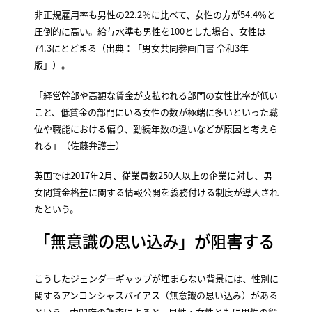
非正規雇用率も男性の22.2％に比べて、女性の方が54.4％と
圧倒的に高い。給与水準も男性を100とした場合、女性は
74.3にとどまる（出典：「男女共同参画白書 令和3年
版」）。
「経営幹部や高額な賃金が支払われる部門の女性比率が低い
こと、低賃金の部門にいる女性の数が極端に多いといった職
位や職能における偏り、勤続年数の違いなどが原因と考えら
れる」（佐藤弁護士）
英国では2017年2月、従業員数250人以上の企業に対し、男
女間賃金格差に関する情報公開を義務付ける制度が導入され
たという。
「無意識の思い込み」が阻害する
こうしたジェンダーギャップが埋まらない背景には、性別に
関するアンコンシャスバイアス（無意識の思い込み）がある
という。内閣府の調査によると、男性・女性ともに男性の役