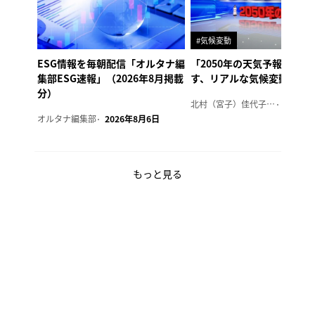
#気候変動
ESG情報を毎朝配信「オルタナ編
「2050年の天気予報 Ver.
集部ESG速報」（2026年8月掲載
す、リアルな気候変動の影
分）
北村（宮子）佳代子（オルタナ輪番編集長）
2026年
オルタナ編集部
2026年8月6日
もっと見る