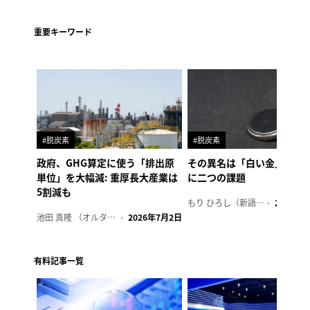
重要キーワード
#脱炭素
#脱炭素
政府、GHG算定に使う「排出原
その異名は「白い金」、リ
単位」を大幅減: 重厚長大産業は
に二つの課題
5割減も
もり ひろし（新語ウォッチャー）
2023年7
池田 真隆 （オルタナ輪番編集長）
2026年7月2日
有料記事一覧