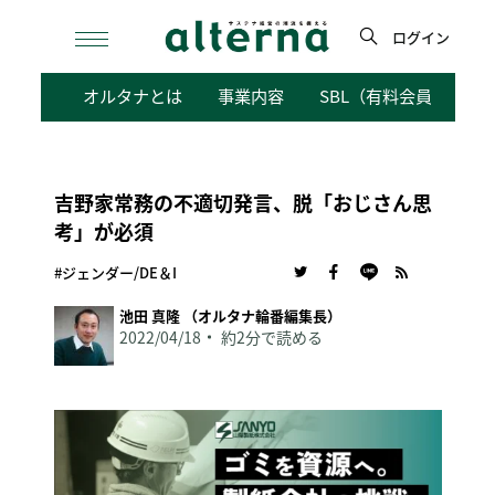
Skip
to
ログイン
content
検
オルタナとは
事業内容
SBL（有料会員向けサ
索
吉野家常務の不適切発言、脱「おじさん思
考」が必須
#ジェンダー/DE＆I
池田 真隆 （オルタナ輪番編集長）
2022/04/18
約2分で読める