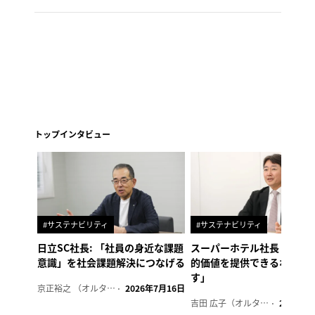
トップインタビュー
#サステナビリティ
#サステナビリティ
日立SC社長: 「社員の身近な課題
スーパーホテル社長「地域
意識」を社会課題解決につなげる
的価値を提供できるホテル
す」
京正裕之 （オルタナ副編集長）
2026年7月16日
吉田 広子（オルタナ輪番編集長）
2026年6