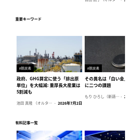
重要キーワード
#脱炭素
#脱炭素
政府、GHG算定に使う「排出原
その異名は「白い金」、リ
単位」を大幅減: 重厚長大産業は
に二つの課題
5割減も
もり ひろし（新語ウォッチャー）
2023年7
池田 真隆 （オルタナ輪番編集長）
2026年7月2日
有料記事一覧