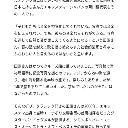
日本に持ち込んだエルシステマ・ジャパンの菊川穣代表もそ
の一人です。
「子どもたちは音楽を視覚化してくれている。写真では音楽
を伝えられない。でも、彼らの音楽ならそれができる。写真
を通して自然と音が聞こえてくるようになる」という田頭さ
ん。音の壁を越えて歌を撮る彼女もまた社会起業家と呼ぶに
ふさわしい人と言えるのではないかと思います。
田頭さんはかつてクルーズ船に乗っていました。写真館で富
裕層相手に記念写真を撮るのです。アジアから地中海を通
り、地中海を回る北半球の旅です。楽しみもありましたが、
1年で船を下りてしまいました。求めていたものがそこには
なかったのでしょう。
そんな折り、クラシック好きの田頭さんは2008年、エルシ
ステマ出身で当時エーテボリ交響楽団の首席指揮者だったグ
スターボ・ドゥダメルが指揮する、シモンボリバル・ユー
ス・オーケストラ・オブ・ベネズエラの演奏会に行って感