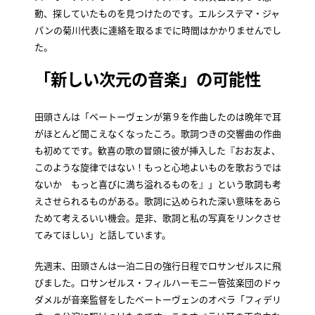
動、探していたものを見つけたのです。エルシステマ・ジャ
パンの菊川代表に連絡を取るまでに時間はかかりませんでし
た。
「新しい次元の音楽」の可能性
田頭さんは「ベートーヴェンが第９を作曲したのは晩年で耳
がほとんど聞こえなくなったころ。歌詞つきの交響曲の作曲
も初めてです。歓喜の歌の冒頭に彼が挿入した『おお友よ、
このような旋律ではない！もっと心地よいものを歌おうでは
ないか もっと喜びに満ち溢れるものを』」という歌詞も考
えさせられるものがある。歌詞に込められた深い意味をあら
ためて考えるいい機会。是非、歌詞と私の写真をリンクさせ
てみてほしい」と話しています。
先週末、田頭さんは一泊二日の強行日程でロサンゼルスに飛
びました。ロサンゼルス・フィルハーモニー管弦楽団のドゥ
ダメルが音楽監督をしたベートーヴェンのオペラ「フィデリ