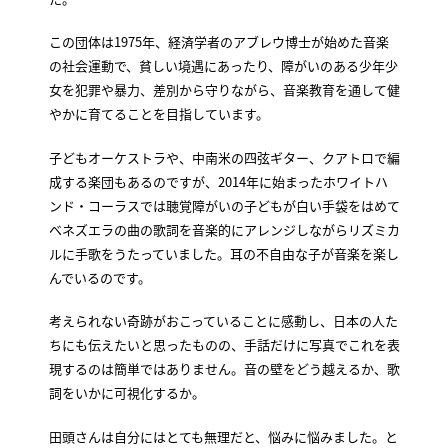
この団体は1975年、経済学者のアブレウ博士が始めた音楽
の社会運動で、貧しい境遇にあったり、障がいのある少年少
女を犯罪や暴力、差別から守りながら、音楽教育を通して健
やかに育てることを目指しています。
子どもオーケストラや、中南米の四弦ギター、クアトロで編
成する楽団もあるのですが、2014年に始まったホワイトハ
ンド・コーラスでは聴覚障がいの子どもが白い手袋をはめて
ベネズエラの曲の歌詞を音楽的にアレンジしながらリズミカ
ルに手歌をうたっていました。耳の不自由な子が音楽を楽し
んでいるのです。
考えられない奇跡がおこっていることに感動し、日本の人た
ちにも伝えたいと思ったものの、手話だけに写真でこれを表
現するのは簡単ではありません。音の壁をどう越えるか、歌
詞をいかに可視化するか。
田頭さんは自分にはとても無理だと、悩みに悩みました。と