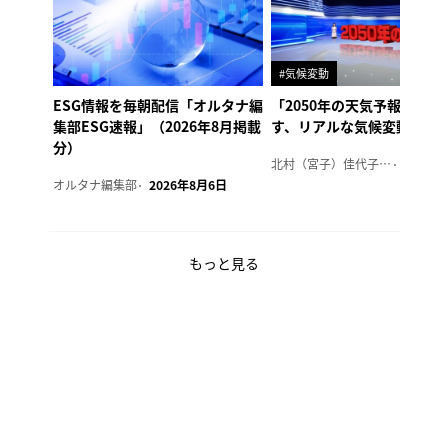
#気候変動
ESG情報を毎朝配信「オルタナ編
「2050年の天気予報 Ver.
集部ESG速報」（2026年8月掲載
す、リアルな気候変動の影
分）
北村（宮子）佳代子（オルタナ輪番編集長）
2026年
オルタナ編集部
2026年8月6日
もっと見る