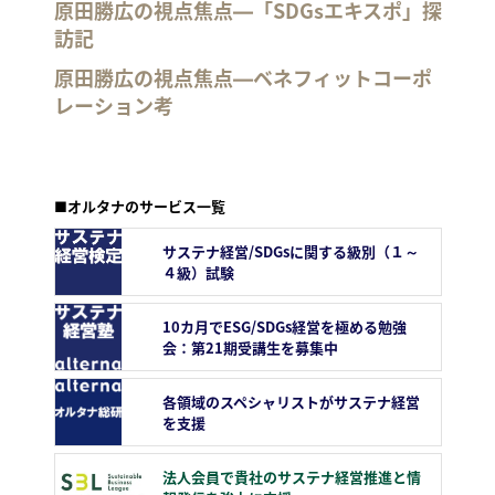
原田勝広の視点焦点―「SDGsエキスポ」探
訪記
原田勝広の視点焦点―ベネフィットコーポ
レーション考
■オルタナのサービス一覧
サステナ経営/SDGsに関する級別（１～
４級）試験
10カ月でESG/SDGs経営を極める勉強
会：第21期受講生を募集中
各領域のスペシャリストがサステナ経営
を支援
法人会員で貴社のサステナ経営推進と情