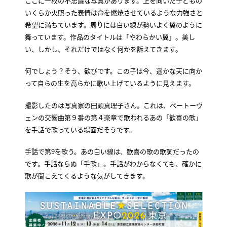
ここに一枚の不思議な写真があります。上を向いた子どもの
いくらか火照った表情は命を燃焼させているような力強さと
希望に満ちています。周りには白い線が勢いよく翼のように
舞っています。作品のタイトルは「やわらかい翼」。美し
い、しかし、それだけではなく何かを訴えてきます。
何でしょう？そう、歓びです。この子は今、遥かな天に向か
って自らの生を高らかに歌い上げているように見えます。
撮影したのは写真家の田頭真理子さん。これは、ベートーヴ
ェンの交響曲第９番の第４楽章で歌われるあの「歓喜の歌」
を手話で歌っている場面だそうです。
手話で第9を歌う。あの白い線は、歓喜の歌の歌詞だったの
です。手話ならぬ「手歌」。手話がわからなくても、確かに
歌が聞こえてくるような気がしてきます。