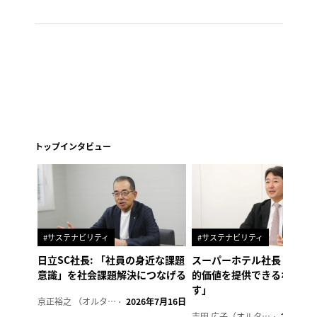
トップインタビュー
#サステナビリティ
#サステナビリティ
日立SC社長: 「社員の身近な課題
スーパーホテル社長「地域
意識」を社会課題解決につなげる
的価値を提供できるホテル
す」
京正裕之 （オルタナ副編集長）
2026年7月16日
吉田 広子（オルタナ輪番編集長）
2026年6