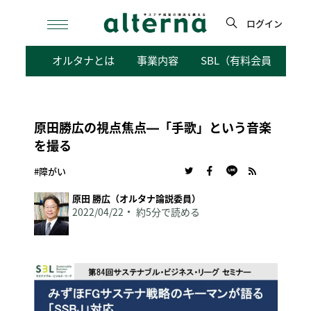
Skip
to
ログイン
content
検
オルタナとは
事業内容
SBL（有料会員向けサ
索
原田勝広の視点焦点―「手歌」という音楽
を撮る
#障がい
原田 勝広（オルタナ論説委員）
2022/04/22
約5分で読める