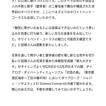
オ」の公演に駆けつけたのです。このオペラは耳の不自由な
人の手歌と歌手（健常者）の二重役者で舞台が構成された世
界初のオペラですが、ここにベネズエラのホワイトハンド・
コーラスも出演していたのです。
「聴覚に障がいのある人には音楽はできないのだという思い
込みを見事に打ち破り、新しい次元の音楽を生み出してい
た。ホワイトハンド・コーラスの魅力と可能性を確認でき
た」と田頭さんは感動を新たにしました。
写真を通して障がい者と健常者の壁を壊し新たな地平を切り
拓いた田頭さんの写真を集めた体験型写真展「第九のきせ
き」がタイミングよく4月29日から5月29日までの間、ダイ
アログ・ダイバーシティミュージアム「対話の森」（東京都
港区海岸一丁目10番45号）においてダイアローグ・ジャパ
ン・ソサエティとEl Sistema Connectの共催で開かれます。
関心のある方は、手歌を体験してみてはいかがでしょうか。