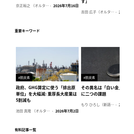
す」
京正裕之 （オルタナ副編集長）
2026年7月16日
吉田 広子（オルタナ輪番編集長）
2026年6
重要キーワード
#脱炭素
#脱炭素
政府、GHG算定に使う「排出原
その異名は「白い金」、リ
単位」を大幅減: 重厚長大産業は
に二つの課題
5割減も
もり ひろし（新語ウォッチャー）
2023年7
池田 真隆 （オルタナ輪番編集長）
2026年7月2日
有料記事一覧