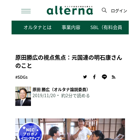
Skip
to
ログイン
content
検
オルタナとは
事業内容
SBL（有料会員向けサ
索
原田勝広の視点焦点：元国連の明石康さん
のこと
#SDGs
原田 勝広（オルタナ論説委員）
2019/11/20
約2分で読める