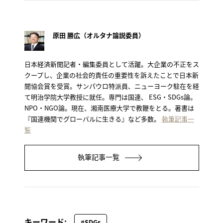
原田 勝広（オルタナ論説委員）
日本経済新聞記者・編集委員として活躍。大企業の不正をス
クープし、企業の社会的責任の重要性を訴えたことで日本新
聞協会賞を受賞。サンパウロ特派員、ニューヨーク駐在を経
て明治学院大学教授に就任。専門は国連、 ESG・SDGs論。
NPO・NGO論。現在、湘南医療大学で教鞭をとる。著書は
『国連機関でグローバルに生きる』など多数。
執筆記事一
覧
執筆記事一覧
キーワード:
#SDGs