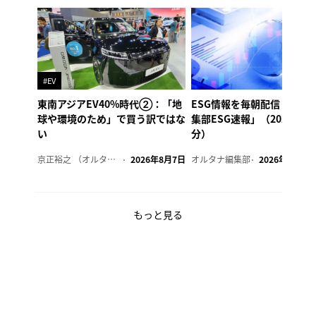
#EV
東南アジアEV40%時代②：「地
ESG情報を毎朝配信「オル
球や環境のため」で買う訳ではな
集部ESG速報」（2026年8
い
分）
京正裕之 （オルタナ副編集長）
2026年8月7日
オルタナ編集部
2026年8月7日
もっと見る