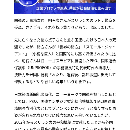
国連の元事務次長、明石康さんがスリランカのラトナ勲章を
受章、さきごろ、それを祝う集まりがあり、出席しました。
先に亡くなった緒方貞子さんと並ぶ国連における日本人の双
璧でしたが、緒方さんが「世界の緒方」「スモール・ジャイ
アント」（小柄な巨人）と国際的にも高く評価されたのに比
べ、明石さんは旧ユーゴスラビアに展開したPKO、国際連合
保護軍（UNPROFOR）の事務総長特別代表時代の指導力、
決断力を米国に批判されたり、退官後、都知事選に出馬して
惨敗するなどやや寂しい晩年という印象です。
日本経済新聞記者時代、ニューヨークで国連を担当した私と
しては、PKO、国連カンボジア暫定統治機構(UNTAC)国連事
務総長当別代表としてプノンペンにさっそうと降り立った勇
姿が忘れられないだけに残念な思いを抱いていましたが、
2002年からスリランカの平和構築に貢献したことから外国
人に与えられる最高の勲章を贈られたことを心から祝福した