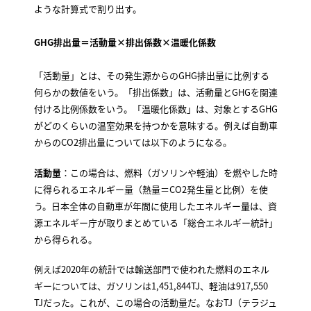
ような計算式で割り出す。
GHG
排出量＝活動量×排出係数×温暖化係数
「活動量」とは、その発生源からのGHG排出量に比例する
何らかの数値をいう。「排出係数」は、活動量とGHGを関連
付ける比例係数をいう。「温暖化係数」は、対象とするGHG
がどのくらいの温室効果を持つかを意味する。例えば自動車
からのCO2排出量については以下のようになる。
活動量
：この場合は、燃料（ガソリンや軽油）を燃やした時
に得られるエネルギー量（熱量＝CO2発生量と比例）を使
う。日本全体の自動車が年間に使用したエネルギー量は、資
源エネルギー庁が取りまとめている「総合エネルギー統計」
から得られる。
例えば2020年の統計では輸送部門で使われた燃料のエネル
ギーについては、ガソリンは1,451,844TJ、軽油は917,550
TJだった。これが、この場合の活動量だ。なおTJ（テラジュ