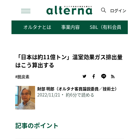
Skip
to
ログイン
content
検
オルタナとは
事業内容
SBL（有料会員向けサ
索
「日本は約11億トン」温室効果ガス排出量
はこう算出する
#脱炭素
財部 明郎（オルタナ客員論説委員／技術士）
2022/11/21
約6分で読める
記事のポイント