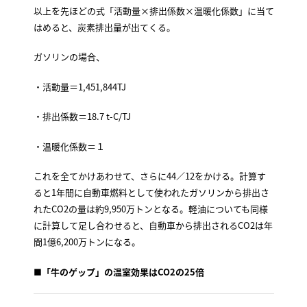
以上を先ほどの式「活動量×排出係数×温暖化係数」に当て
はめると、炭素排出量が出てくる。
ガソリンの場合、
・活動量＝1,451,844TJ
・排出係数＝18.7 t-C/TJ
・温暖化係数＝１
これを全てかけあわせて、さらに44／12をかける。計算す
ると1年間に自動車燃料として使われたガソリンから排出さ
れたCO2の量は約9,950万トンとなる。軽油についても同様
に計算して足し合わせると、自動車から排出されるCO2は年
間1億6,200万トンになる。
■「牛のゲップ」の温室効果はCO2の25倍