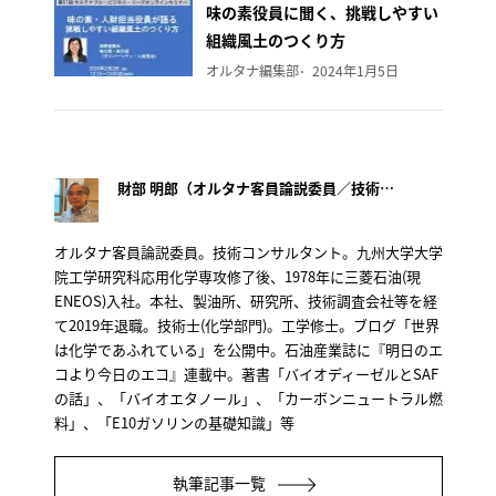
味の素役員に聞く、挑戦しやすい
組織風土のつくり方
オルタナ編集部
2024年1月5日
財部 明郎（オルタナ客員論説委員／技術士）
オルタナ客員論説委員。技術コンサルタント。九州大学大学
院工学研究科応用化学専攻修了後、1978年に三菱石油(現
ENEOS)入社。本社、製油所、研究所、技術調査会社等を経
て2019年退職。技術士(化学部門)。工学修士。ブログ「世界
は化学であふれている」を公開中。石油産業誌に『明日のエ
コより今日のエコ』連載中。著書「バイオディーゼルとSAF
の話」、「バイオエタノール」、「カーボンニュートラル燃
料」、「E10ガソリンの基礎知識」等
執筆記事一覧