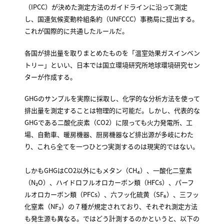
（IPCC）が決めた測定方法のガイドラインに沿って測定
し、国連気候変動枠組条約（UNFCCC）事務局に提出する。
これが国際的に共通したルールだ。
各国が排出量を取りまとめたものを「温室効果ガスインベン
トリー」といい、日本では国立環境研究所地球環境研究セン
ターが作成する。
GHGのサンプルを実際に採取し、化学的な分析方法を使って
排出量を測定することは物理的に可能だ。しかし、代表的な
GHGである二酸化炭素（CO2）に限っても火力発電所、工
場、自動車、暖房機器、厨房機器など排出源が多岐にわた
り、これら全てを一つひとつ実測するのは現実的ではない。
しかもGHGはCO2以外にもメタン（CH₄）、一酸化二窒素
（N₂O）、ハイドロフルオロカーボン類（HFCs）、パーフ
ルオロカーボン類（PFCs）、六フッ化硫黄（SF₆）、三フッ
化窒素（NF₃）の７種が規定されており、それぞれ測定方法
も発生源も異なる。ではどう計測するのかというと、以下の