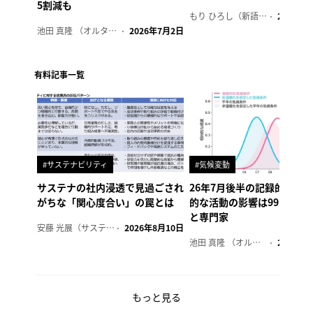
5割減も
もり ひろし（新語ウォッチャー）
2023年7
池田 真隆 （オルタナ輪番編集長）
2026年7月2日
有料記事一覧
#サステナビリティ
#気候変動
サステナの社内浸透で見過ごされ
26年7月後半の記録的猛暑
がちな「関心度合い」の罠とは
的な活動の影響は99.99%
と専門家
安藤 光展（サステナビリティ・コンサルタント）
2026年8月10日
池田 真隆 （オルタナ輪番編集長）
2026年8
もっと見る