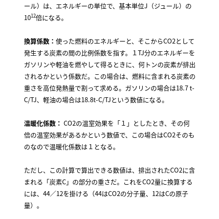
ール）は、エネルギーの単位で、基本単位J（ジュール）の
12
10
倍になる。
換算係数：
使った燃料のエネルギーと、そこからCO2として
発生する炭素の間の比例係数を指す。１TJ分のエネルギーを
ガソリンや軽油を燃やして得るときに、何トンの炭素が排出
されるかという係数だ。この場合は、燃料に含まれる炭素の
重さを高位発熱量で割って求める。ガソリンの場合は18.7 t-
C/TJ、軽油の場合は18.8t-C/TJという数値になる。
温暖化係数：
CO2の温室効果を「１」としたとき、その何
倍の温室効果があるかという数値で、この場合はCO2そのも
のなので温暖化係数は１となる。
ただし、この計算で算出できる数値は、排出されたCO2に含
まれる「炭素C」の部分の重さだ。これをCO2量に換算する
には、44／12を掛ける（44はCO2の分子量、12はCの原子
量）。