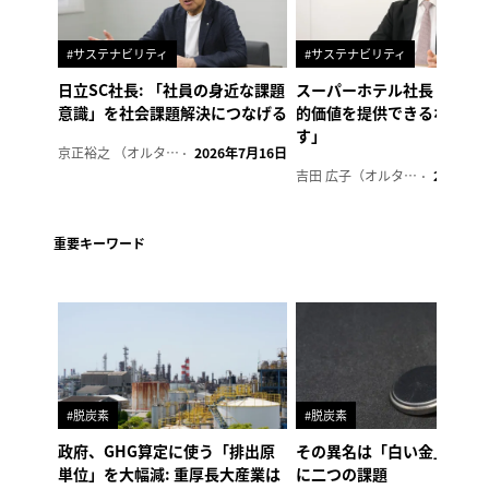
#サステナビリティ
#サステナビリティ
日立SC社長: 「社員の身近な課題
スーパーホテル社長「地域
意識」を社会課題解決につなげる
的価値を提供できるホテル
す」
京正裕之 （オルタナ副編集長）
2026年7月16日
吉田 広子（オルタナ輪番編集長）
2026年6
重要キーワード
#脱炭素
#脱炭素
政府、GHG算定に使う「排出原
その異名は「白い金」、リ
単位」を大幅減: 重厚長大産業は
に二つの課題