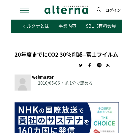
Skip
to
ログイン
content
検
オルタナとは
事業内容
SBL（有料会員向けサ
索
20年度までにCO2 30％削減─富士フイルム
webmaster
2010/05/06
約1分で読める