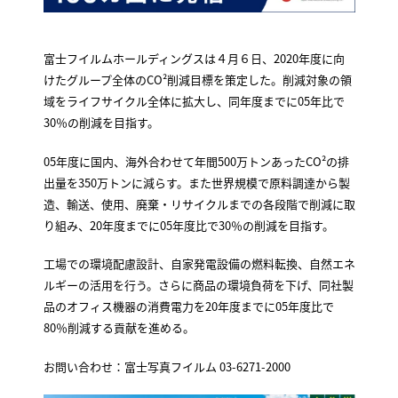
富士フイルムホールディングスは４月６日、2020年度に向
けたグループ全体のCO²削減目標を策定した。削減対象の領
域をライフサイクル全体に拡大し、同年度までに05年比で
30％の削減を目指す。
05年度に国内、海外合わせて年間500万トンあったCO²の排
出量を350万トンに減らす。また世界規模で原料調達から製
造、輸送、使用、廃棄・リサイクルまでの各段階で削減に取
り組み、20年度までに05年度比で30％の削減を目指す。
工場での環境配慮設計、自家発電設備の燃料転換、自然エネ
ルギーの活用を行う。さらに商品の環境負荷を下げ、同社製
品のオフィス機器の消費電力を20年度までに05年度比で
80％削減する貢献を進める。
お問い合わせ：富士写真フイルム 03-6271-2000