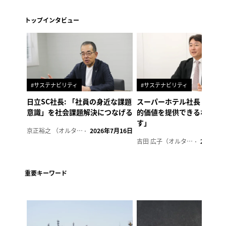
トップインタビュー
#サステナビリティ
#サステナビリティ
日立SC社長: 「社員の身近な課題
スーパーホテル社長「地域
意識」を社会課題解決につなげる
的価値を提供できるホテル
す」
京正裕之 （オルタナ副編集長）
2026年7月16日
吉田 広子（オルタナ輪番編集長）
2026年6
重要キーワード