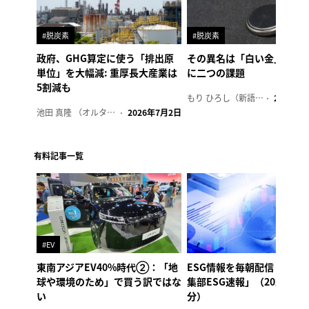
#脱炭素
#脱炭素
政府、GHG算定に使う「排出原
その異名は「白い金」、リ
単位」を大幅減: 重厚長大産業は
に二つの課題
5割減も
もり ひろし（新語ウォッチャー）
2023年7
池田 真隆 （オルタナ輪番編集長）
2026年7月2日
有料記事一覧
#EV
東南アジアEV40%時代②：「地
ESG情報を毎朝配信「オル
球や環境のため」で買う訳ではな
集部ESG速報」（2026年8
い
分）