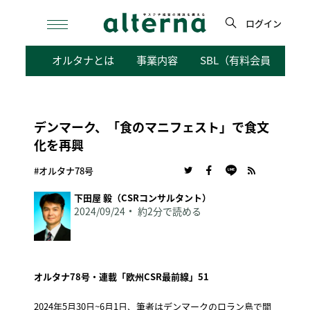
Skip
to
ログイン
content
検
オルタナとは
事業内容
SBL（有料会員向けサ
索
デンマーク、「食のマニフェスト」で食文
化を再興
#オルタナ78号
下田屋 毅（CSRコンサルタント）
2024/09/24
約2分で読める
オルタナ78号・連載「欧州CSR最前線」51
2024年5月30日~6月1日、筆者はデンマークのロラン島で開