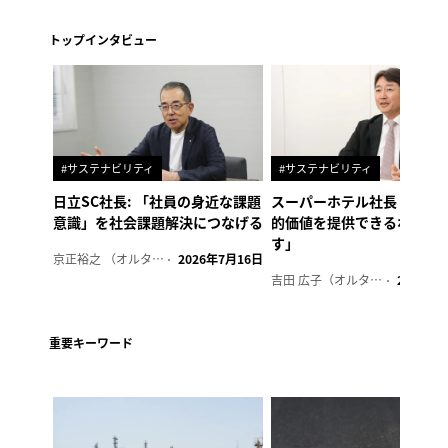
トップインタビュー
#サステナビリティ
#サステナビリティ
日立SC社長: 「社員の身近な課題
スーパーホテル社長「地域
意識」を社会課題解決につなげる
的価値を提供できるホテル
す」
京正裕之 （オルタナ副編集長）
2026年7月16日
吉田 広子（オルタナ輪番編集長）
2026年6
重要キーワード