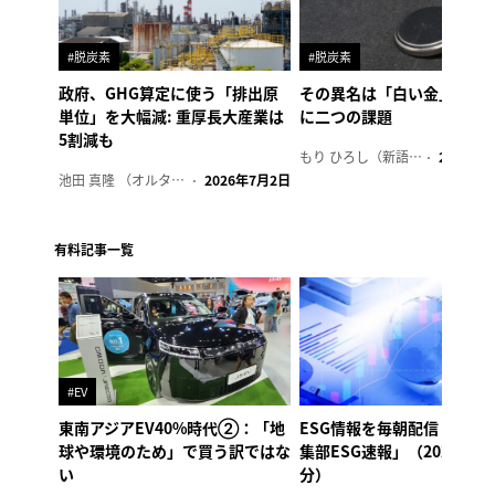
#脱炭素
#脱炭素
政府、GHG算定に使う「排出原
その異名は「白い金」、リ
単位」を大幅減: 重厚長大産業は
に二つの課題
5割減も
もり ひろし（新語ウォッチャー）
2023年7
池田 真隆 （オルタナ輪番編集長）
2026年7月2日
有料記事一覧
#EV
東南アジアEV40%時代②：「地
ESG情報を毎朝配信「オル
球や環境のため」で買う訳ではな
集部ESG速報」（2026年8
い
分）