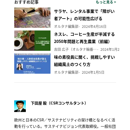
おすすめ記事
もっと見る >
サラヤ、レンタル事業で「障がい
者アート」の可能性広げる
オルタナ編集部
2024年4月16日
ネスレ、コーヒー生産が半減する
2050年問題と再生農業（前編）
吉田 広子（オルタナ輪番編集長）
2024年1月29日
味の素役員に聞く、挑戦しやすい
組織風土のつくり方
オルタナ編集部
2024年1月5日
下田屋 毅（CSRコンサルタント）
欧州と日本のCSR／サステナビリティの架け橋となるべく活
動を行っている。サステイナビジョン代表取締役。一般社団