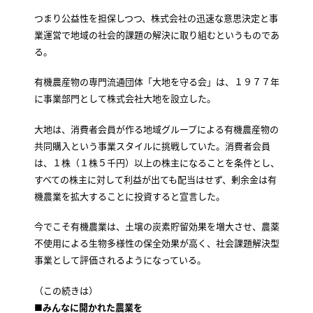
つまり公益性を担保しつつ、株式会社の迅速な意思決定と事
業運営で地域の社会的課題の解決に取り組むというものであ
る。
有機農産物の専門流通団体「大地を守る会」は、１９７７年
に事業部門として株式会社大地を設立した。
大地は、消費者会員が作る地域グループによる有機農産物の
共同購入という事業スタイルに挑戦していた。消費者会員
は、１株（１株５千円）以上の株主になることを条件とし、
すべての株主に対して利益が出ても配当はせず、剰余金は有
機農業を拡大することに投資すると宣言した。
今でこそ有機農業は、土壌の炭素貯留効果を増大させ、農薬
不使用による生物多様性の保全効果が高く、社会課題解決型
事業として評価されるようになっている。
（この続きは）
■
みんなに開かれた農業を