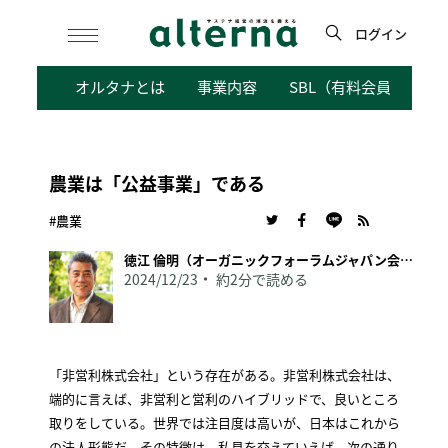
Skip
to
ログイン
content
検
オルタナとは
事業内容
SBL（有料会員向けサ
索
農業は「公益事業」である
#農業
徳江 倫明（オーガニックフォーラムジャパン会長）
2024/12/23
約2分で読める
「非営利株式会社」という存在がある。非営利株式会社は、
端的に言えば、非営利と営利のハイブリッドで、良いところ
取りをしている。世界では注目度は高いが、日本はこれから
の法人形態だ。その特徴は、私見を交えていえば、次の通り