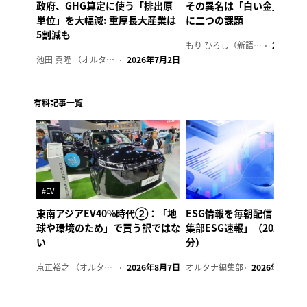
政府、GHG算定に使う「排出原
その異名は「白い金」、リ
単位」を大幅減: 重厚長大産業は
に二つの課題
5割減も
もり ひろし（新語ウォッチャー）
2023年7
池田 真隆 （オルタナ輪番編集長）
2026年7月2日
有料記事一覧
#EV
東南アジアEV40%時代②：「地
ESG情報を毎朝配信「オル
球や環境のため」で買う訳ではな
集部ESG速報」（2026年8
い
分）
京正裕之 （オルタナ副編集長）
2026年8月7日
オルタナ編集部
2026年8月7日