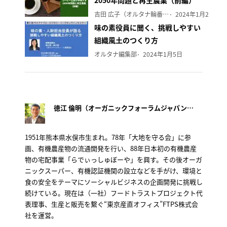
2050年問題と再生農業（前編）
吉田 広子（オルタナ輪番編集長）
2024年1月29日
味の素役員に聞く、挑戦しやすい
組織風土のつくり方
オルタナ編集部
2024年1月5日
徳江 倫明（オーガニックフォーラムジャパン会長）
1951年熊本県水俣市生まれ。78年「大地を守る会」に参
画、有機農産物の流通開発を行い、88年日本初の有機農産
物の宅配事業「らでぃっしゅぼーや」を興す。その後オーガ
ニックスーパー、有機認証機関の設立などを手がけ、環境と
食の安全をテーマにソーシャルビジネスの企画開発に挑戦し
続けている。現在は（一社）フードトラストプロジェクト代
表理事、生産と販売を繋ぐ“東京産直オフィス”FTPS株式会
社を運営。