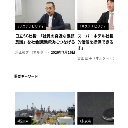
#サステナビリティ
#サステナビリティ
日立SC社長: 「社員の身近な課題
スーパーホテル社長「地域
意識」を社会課題解決につなげる
的価値を提供できるホテル
す」
京正裕之 （オルタナ副編集長）
2026年7月16日
吉田 広子（オルタナ輪番編集長）
2026年6
重要キーワード
#脱炭素
#脱炭素