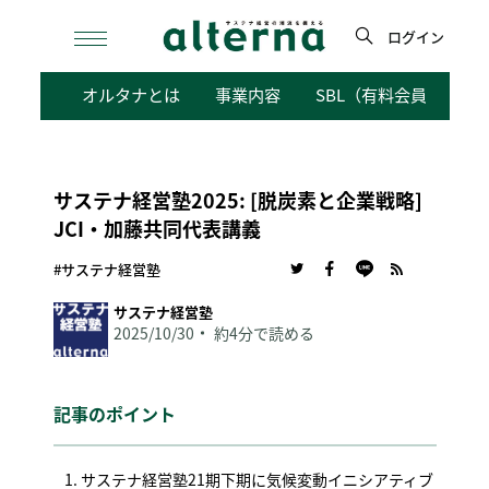
Skip
to
ログイン
content
検
オルタナとは
事業内容
SBL（有料会員向けサ
索
サステナ経営塾2025: [脱炭素と企業戦略]
JCI・加藤共同代表講義
#サステナ経営塾
サステナ経営塾
2025/10/30
約4分で読める
記事のポイント
サステナ経営塾21期下期に気候変動イニシアティブ