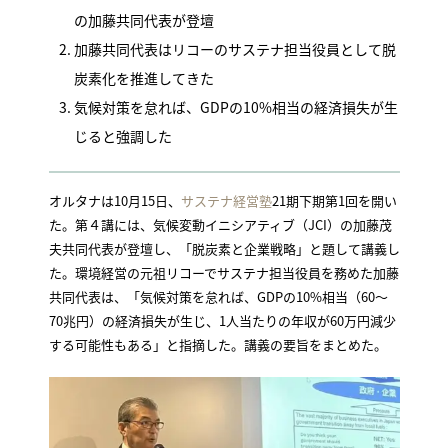
の加藤共同代表が登壇
加藤共同代表はリコーのサステナ担当役員として脱
炭素化を推進してきた
気候対策を怠れば、GDPの10%相当の経済損失が生
じると強調した
オルタナは10月15日、
サステナ経営塾
21期下期第1回を開い
た。第４講には、気候変動イニシアティブ（JCI）の加藤茂
夫共同代表が登壇し、「脱炭素と企業戦略」と題して講義し
た。環境経営の元祖リコーでサステナ担当役員を務めた加藤
共同代表は、「気候対策を怠れば、GDPの10%相当（60〜
70兆円）の経済損失が生じ、1人当たりの年収が60万円減少
する可能性もある」と指摘した。講義の要旨をまとめた。