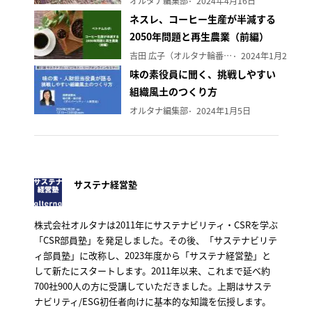
オルタナ編集部
2024年4月16日
ネスレ、コーヒー生産が半減する
2050年問題と再生農業（前編）
吉田 広子（オルタナ輪番編集長）
2024年1月29日
味の素役員に聞く、挑戦しやすい
組織風土のつくり方
オルタナ編集部
2024年1月5日
サステナ経営塾
株式会社オルタナは2011年にサステナビリティ・CSRを学ぶ
「CSR部員塾」を発足しました。その後、「サステナビリテ
ィ部員塾」に改称し、2023年度から「サステナ経営塾」と
して新たにスタートします。2011年以来、これまで延べ約
700社900人の方に受講していただきました。上期はサステ
ナビリティ/ESG初任者向けに基本的な知識を伝授します。