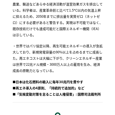
農業、輸送などあらゆる経済活動が温室効果ガスを排出して
いる。科学者は、産業革命前と比べて1.5℃以内の気温上昇
に抑えるため、2050年までに排出量を実質ゼロ（ネットゼ
ロ）にする必要があると警告する。実現は不可能ではなく、
既存技術だけでも達成可能だと国際エネルギー機関（IEA）
は示している。
・世界ではパリ協定以降、再生可能エネルギーの導入が急拡
大しており、新規発電容量の90%以上を占めるまでに成長し
た。再エネコストは大幅に下がり、クリーンエネルギー産業
は世界で22兆ドル規模・3000万人以上の雇用を生み、経済
成長の原動力となっている。
■
日本は化石燃料の輸入に毎年30兆円を費やす
■
再エネ導入の4原則、「持続的で追加的」など
■
「気候変動対策を怠ることは人権侵害」: 国際司法裁判所