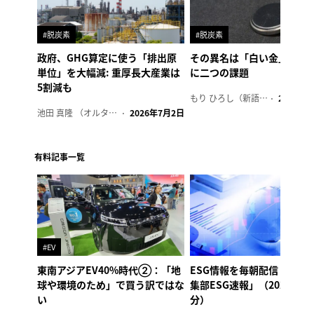
#脱炭素
#脱炭素
政府、GHG算定に使う「排出原
その異名は「白い金」、リ
単位」を大幅減: 重厚長大産業は
に二つの課題
5割減も
もり ひろし（新語ウォッチャー）
2023年7
池田 真隆 （オルタナ輪番編集長）
2026年7月2日
有料記事一覧
#EV
東南アジアEV40%時代②：「地
ESG情報を毎朝配信「オル
球や環境のため」で買う訳ではな
集部ESG速報」（2026年8
い
分）