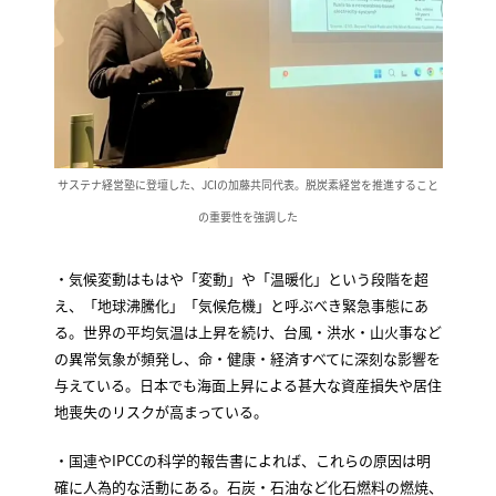
サステナ経営塾に登壇した、JCIの加藤共同代表。脱炭素経営を推進すること
の重要性を強調した
・気候変動はもはや「変動」や「温暖化」という段階を超
え、「地球沸騰化」「気候危機」と呼ぶべき緊急事態にあ
る。世界の平均気温は上昇を続け、台風・洪水・山火事など
の異常気象が頻発し、命・健康・経済すべてに深刻な影響を
与えている。日本でも海面上昇による甚大な資産損失や居住
地喪失のリスクが高まっている。
・国連やIPCCの科学的報告書によれば、これらの原因は明
確に人為的な活動にある。石炭・石油など化石燃料の燃焼、