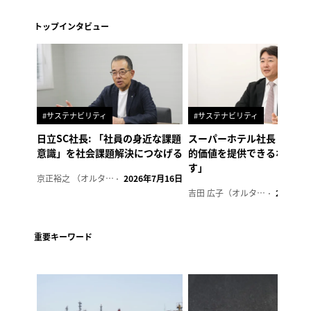
トップインタビュー
#サステナビリティ
#サステナビリティ
日立SC社長: 「社員の身近な課題
スーパーホテル社長「地域
意識」を社会課題解決につなげる
的価値を提供できるホテル
す」
京正裕之 （オルタナ副編集長）
2026年7月16日
吉田 広子（オルタナ輪番編集長）
2026年6
重要キーワード