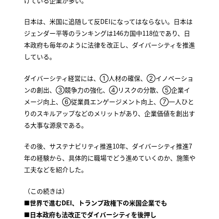
けている企業が多い。
日本は、米国に追随して反DEIになってはならない。日本は
ジェンダー平等のランキングは146カ国中118位であり、日
本政府も毎年のように法律を改正し、ダイバーシティを推進
している。
ダイバーシティ経営には、①人材の確保、②イノベーショ
ンの創出、③競争力の強化、④リスクの分散、⑤企業イ
メージ向上、⑥従業員エンゲージメント向上、⑦一人ひと
りのスキルアップなどのメリットがあり、企業価値を創出す
る大事な源泉である。
その後、サステナビリティ推進10年、ダイバーシティ推進7
年の経験から、具体的に職場でどう進めていくのか、施策や
工夫などを紹介した。
（この続きは）
■世界で進むDEI、トランプ政権下の米国企業でも
■日本政府も法改正でダイバーシティを後押し