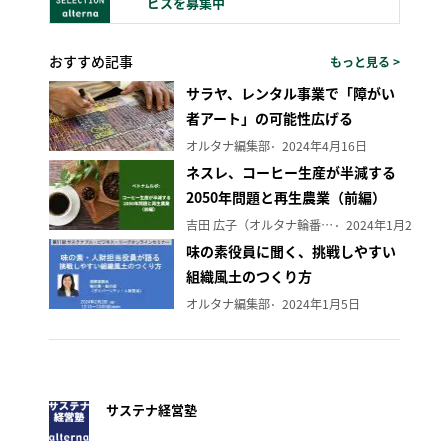
ビスを募集中
おすすめ記事
もっと見る >
サラヤ、レンタル事業で「障がい
者アート」の可能性広げる
オルタナ編集部
2024年4月16日
ネスレ、コーヒー生産が半減する
2050年問題と再生農業（前編）
吉田 広子（オルタナ輪番編集長）
2024年1月29日
味の素役員に聞く、挑戦しやすい
組織風土のつくり方
オルタナ編集部
2024年1月5日
サステナ経営塾