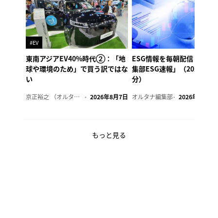
#EV
東南アジアEV40%時代②：「地
ESG情報を毎朝配信「オル
球や環境のため」で買う訳ではな
集部ESG速報」（2026年8
い
分）
京正裕之 （オルタナ副編集長）
2026年8月7日
オルタナ編集部
2026年8月7日
もっと見る