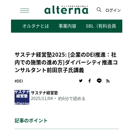
Skip
to
ログイン
content
検
オルタナとは
事業内容
SBL（有料会員向けサ
索
サステナ経営塾2025: [企業のDEI推進：社
内での施策の進め方]ダイバーシティ推進コ
ンサルタント前田京子氏講義
#DEI
サステナ経営塾
2025/11/04
約6分で読める
記事のポイント