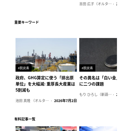
吉田 広子（オルタナ輪番編集長）
2026年6
重要キーワード
#脱炭素
#脱炭素
政府、GHG算定に使う「排出原
その異名は「白い金」、リ
単位」を大幅減: 重厚長大産業は
に二つの課題
5割減も
もり ひろし（新語ウォッチャー）
2023年7
池田 真隆 （オルタナ輪番編集長）
2026年7月2日
有料記事一覧