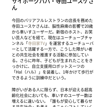
サイボーグパパ・寺田ユースケさ
ん
今回のバリアフルレストランの店長を務めた
寺田ユースケさんは、脳性麻痺の影響で20歳
から車いすユーザーだ。新宿のホスト、お笑
い芸人などを経て、現在はユーチューブチャ
ンネル「
寺田家TV
」を運営するユーチューバ
ーとして活躍する一方で、こうした障がい者
との共生社会を推進する活動に参加してい
る。さらに昨年、子どもが生まれたことをき
っかけに、自立支援用ロボットスーツの
「Hal（ハル）」を装着し、1年かけて歩行が
できるように訓練中だという。
障がいがある人に限らず、日本が迎える超高
齢化社会においても、車いすのユーザー数は
増えるに違いない。「誰もが安心して暮らせ
る共生社会」を考え、そこへシフトしていく