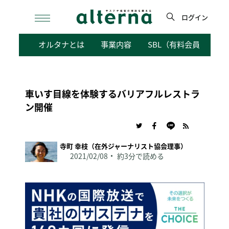
Skip
to
ログイン
content
検
オルタナとは
事業内容
SBL（有料会員向けサ
索
車いす目線を体験するバリアフルレストラ
ン開催
寺町 幸枝（在外ジャーナリスト協会理事）
2021/02/08
約3分で読める