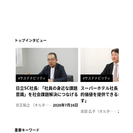
トップインタビュー
#サステナビリティ
#サステナビリティ
日立SC社長: 「社員の身近な課題
スーパーホテル社長「地域
意識」を社会課題解決につなげる
的価値を提供できるホテル
す」
京正裕之 （オルタナ副編集長）
2026年7月16日
吉田 広子（オルタナ輪番編集長）
2026年6
重要キーワード