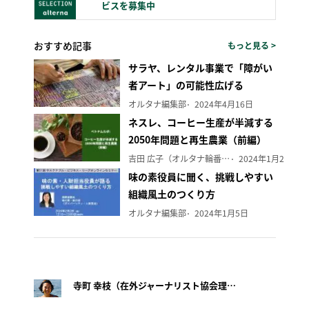
ビスを募集中
おすすめ記事
もっと見る >
サラヤ、レンタル事業で「障がい
者アート」の可能性広げる
オルタナ編集部
2024年4月16日
ネスレ、コーヒー生産が半減する
2050年問題と再生農業（前編）
吉田 広子（オルタナ輪番編集長）
2024年1月29日
味の素役員に聞く、挑戦しやすい
組織風土のつくり方
オルタナ編集部
2024年1月5日
寺町 幸枝（在外ジャーナリスト協会理事）