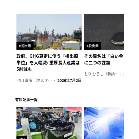
#脱炭素
#脱炭素
政府、GHG算定に使う「排出原
その異名は「白い金」、リ
単位」を大幅減: 重厚長大産業は
に二つの課題
5割減も
もり ひろし（新語ウォッチャー）
2023年7
池田 真隆 （オルタナ輪番編集長）
2026年7月2日
有料記事一覧