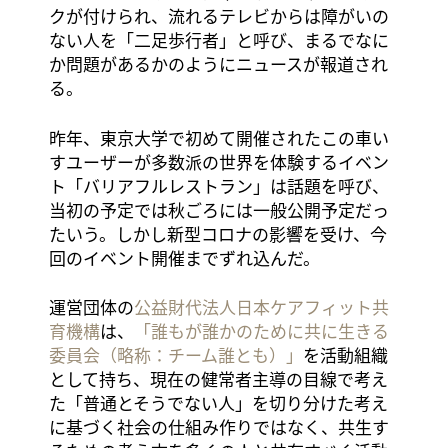
クが付けられ、流れるテレビからは障がいの
ない人を「二足歩行者」と呼び、まるでなに
か問題があるかのようにニュースが報道され
る。
昨年、東京大学で初めて開催されたこの車い
すユーザーが多数派の世界を体験するイベン
ト「バリアフルレストラン」は話題を呼び、
当初の予定では秋ごろには一般公開予定だっ
たいう。しかし新型コロナの影響を受け、今
回のイベント開催までずれ込んだ。
運営団体の
公益財代法人日本ケアフィット共
育機構
は、
「誰もが誰かのために共に生きる
委員会（略称：チーム誰とも）」
を活動組織
として持ち、現在の健常者主導の目線で考え
た「普通とそうでない人」を切り分けた考え
に基づく社会の仕組み作りではなく、共生す