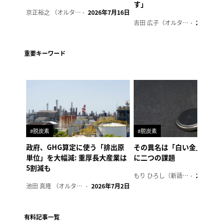
す」
京正裕之 （オルタナ副編集長）
2026年7月16日
吉田 広子（オルタナ輪番編集長）
2026年6
重要キーワード
#脱炭素
#脱炭素
政府、GHG算定に使う「排出原
その異名は「白い金」、リ
単位」を大幅減: 重厚長大産業は
に二つの課題
5割減も
もり ひろし（新語ウォッチャー）
2023年7
池田 真隆 （オルタナ輪番編集長）
2026年7月2日
有料記事一覧