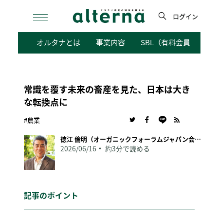
Skip
to
ログイン
content
検
オルタナとは
事業内容
SBL（有料会員向けサ
索
常識を覆す未来の畜産を見た、日本は大き
な転換点に
#農業
徳江 倫明（オーガニックフォーラムジャパン会長）
2026/06/16
約3分で読める
記事のポイント