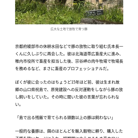
広大な土地で放牧で育つ豚
京都府綾部市の休耕水田などで豚の放牧に取り組む氏本長一
くんに久しぶりに再会した。彼は北海道帯広畜産大に進み、
稚内市役所で畜産を担当した後、宗谷岬の肉牛牧場で牧場長
を務めるなど、まさに畜産のプロフェッショナルだ。
ぼくが彼に会ったのはちょうど15年ほど前、彼は生まれ故
郷の山口県祝島で、原発建設への反対運動をしながら豚の放
し飼いをしていた。その時に聞いた彼の言葉が忘れられな
い。
「島で出る残飯で育てられる頭数以上の豚は飼わない」
一般的な養豚は、餌のほとんどを輸入穀物に頼り、購入した