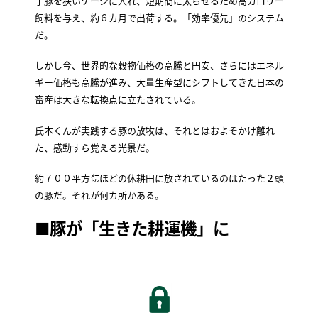
子豚を狭いケージに入れ、短期間に太らせるため高カロリー
飼料を与え、約６カ月で出荷する。「効率優先」のシステム
だ。
しかし今、世界的な穀物価格の高騰と円安、さらにはエネル
ギー価格も高騰が進み、大量生産型にシフトしてきた日本の
畜産は大きな転換点に立たされている。
氏本くんが実践する豚の放牧は、それとはおよそかけ離れ
た、感動すら覚える光景だ。
約７００平方㍍ほどの休耕田に放されているのはたった２頭
の豚だ。それが何カ所かある。
■豚が「生きた耕運機」に