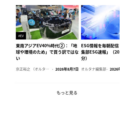
#EV
東南アジアEV40%時代②：「地
ESG情報を毎朝配信「オル
球や環境のため」で買う訳ではな
集部ESG速報」（2026年8
い
分）
京正裕之 （オルタナ副編集長）
2026年8月7日
オルタナ編集部
2026年8月7日
もっと見る