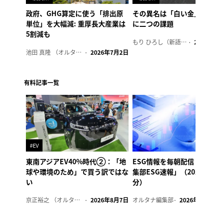
政府、GHG算定に使う「排出原
その異名は「白い金」、リ
単位」を大幅減: 重厚長大産業は
に二つの課題
5割減も
もり ひろし（新語ウォッチャー）
2023年7
池田 真隆 （オルタナ輪番編集長）
2026年7月2日
有料記事一覧
#EV
東南アジアEV40%時代②：「地
ESG情報を毎朝配信「オル
球や環境のため」で買う訳ではな
集部ESG速報」（2026年8
い
分）
京正裕之 （オルタナ副編集長）
2026年8月7日
オルタナ編集部
2026年8月7日