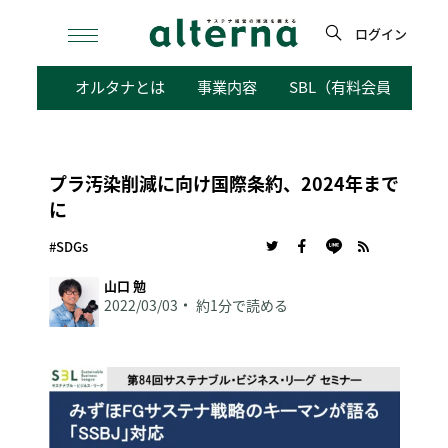
Skip
to
ログイン
content
検
オルタナとは
事業内容
SBL（有料会員向けサ
索
プラ汚染削減に向け国際条約、2024年まで
に
#SDGs
山口 勉
2022/03/03
約1分で読める