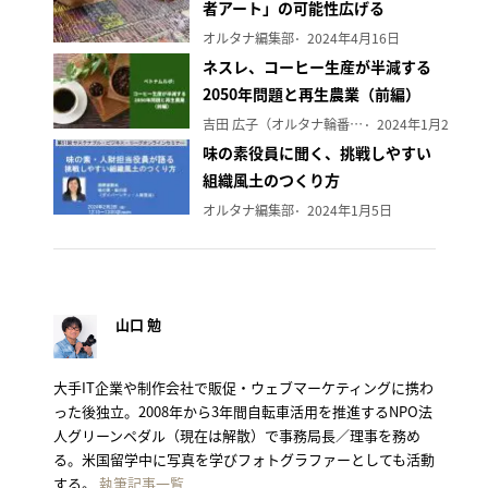
者アート」の可能性広げる
オルタナ編集部
2024年4月16日
ネスレ、コーヒー生産が半減する
2050年問題と再生農業（前編）
吉田 広子（オルタナ輪番編集長）
2024年1月29日
味の素役員に聞く、挑戦しやすい
組織風土のつくり方
オルタナ編集部
2024年1月5日
山口 勉
大手IT企業や制作会社で販促・ウェブマーケティングに携わ
った後独立。2008年から3年間自転車活用を推進するNPO法
人グリーンペダル（現在は解散）で事務局長／理事を務め
る。米国留学中に写真を学びフォトグラファーとしても活動
する。
執筆記事一覧