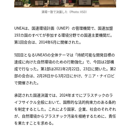
満場一致で決議した（Photo: IISD）
UNEAは、国連環境計画（UNEP）の管理機関で、国連加盟
193カ国のすべてが参加する環境分野での国連主要機関だ。
第1回会合は、2014年6月に開催された。
5回目となるUNEA5の全体テーマは「持続可能な開発目標の
達成に向けた自然環境のための行動強化」で、今回は2部構
成で行なった。第1部は2021年2月22日、23日に開いた。第2
部の会合は、2月28日から3月2日にかけ、ケニア・ナイロビ
で開催された。
承認された国連決議では、2024年までにプラスチックのラ
イフサイクル全般において、国際的な法的拘束力のある条約
を制定するとした。これにより国家、企業、社会のそれぞれ
が、自然環境からプラスチック汚染を根絶するために、責任
を果たすことを求める。