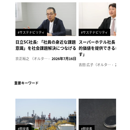
#サステナビリティ
#サステナビリティ
日立SC社長: 「社員の身近な課題
スーパーホテル社長「地域
意識」を社会課題解決につなげる
的価値を提供できるホテル
す」
京正裕之 （オルタナ副編集長）
2026年7月16日
吉田 広子（オルタナ輪番編集長）
2026年6
重要キーワード
#脱炭素
#脱炭素