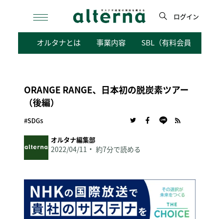
Skip
to
ログイン
content
検
オルタナとは
事業内容
SBL（有料会員向けサ
索
ORANGE RANGE、日本初の脱炭素ツアー
（後編）
#SDGs
オルタナ編集部
2022/04/11
約7分で読める