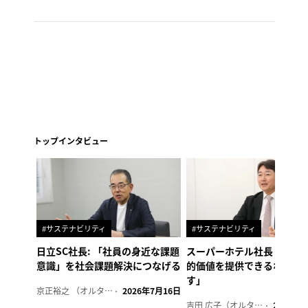
トップインタビュー
#サステナビリティ
#サステナビリティ
日立SC社長: 「社員の身近な課題
スーパーホテル社長「地域
意識」を社会課題解決につなげる
的価値を提供できるホテル
す」
京正裕之 （オルタナ副編集長）
2026年7月16日
吉田 広子（オルタナ輪番編集長）
2026年6