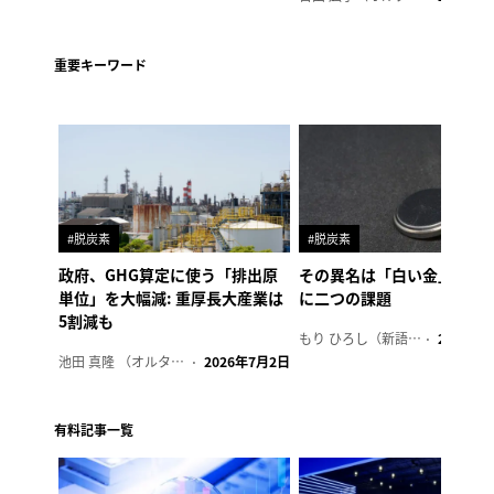
重要キーワード
#脱炭素
#脱炭素
政府、GHG算定に使う「排出原
その異名は「白い金」、リ
単位」を大幅減: 重厚長大産業は
に二つの課題
5割減も
もり ひろし（新語ウォッチャー）
2023年7
池田 真隆 （オルタナ輪番編集長）
2026年7月2日
有料記事一覧