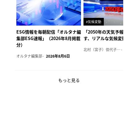
#気候変動
ESG情報を毎朝配信「オルタナ編
「2050年の天気予報 Ver.
集部ESG速報」（2026年8月掲載
す、リアルな気候変動の影
分）
北村（宮子）佳代子（オルタナ輪番編集長）
2026年
オルタナ編集部
2026年8月6日
もっと見る