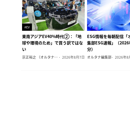
#EV
東南アジアEV40%時代②：「地
ESG情報を毎朝配信「
球や環境のため」で買う訳ではな
集部ESG速報」（202
い
分）
京正裕之 （オルタナ副編集長）
2026年8月7日
オルタナ編集部
2026年8