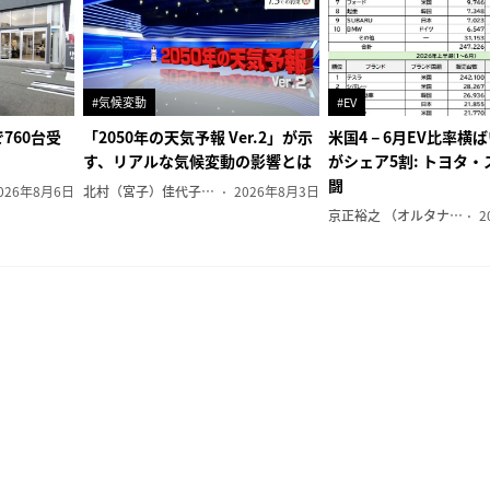
#気候変動
#EV
760台受
「2050年の天気予報 Ver.2」が示
米国4－6月EV比率横
す、リアルな気候変動の影響とは
がシェア5割: トヨタ
闘
026年8月6日
北村（宮子）佳代子（オルタナ輪番編集長）
2026年8月3日
京正裕之 （オルタナ副編集長）
2