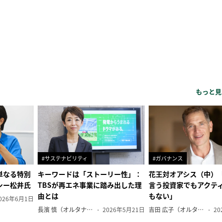
もっと見
#サステナビリティ
#ガバナンス
単なる特別
キーワードは「ストーリー性」：
花王対オアシス（中）
シー松井氏
TBSが再エネ事業に踏み出した理
言う投資家でもアクテ
由とは
もない」
026年6月1日
長濱 慎（オルタナ副編集長）
2026年5月21日
吉田 広子（オルタナ輪番編集長）
20