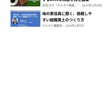
（前編）
吉田 広子（オルタナ輪番編集長）
2024年1月29日
味の素役員に聞く、挑戦しや
すい組織風土のつくり方
オルタナ編集部
2024年1月5日