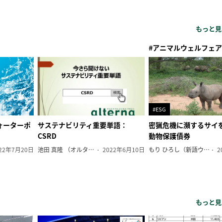
もっと見
#アニマルウェルフェア
#ESG
ォーターポ
サステナビリティ重要単語：
密猟危機に瀕するサイ
CSRD
動物保護債券
22年7月20日
池田 真隆 （オルタナ輪番編集長）
2022年6月10日
もり ひろし（新語ウォッチャー）
2
もっと見