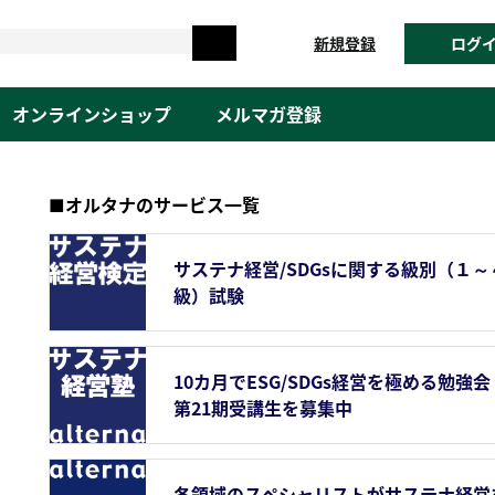
新規登録
ログ
オンラインショップ
メルマガ登録
■オルタナのサービス一覧
サステナ経営/SDGsに関する級別（１～
級）試験
10カ月でESG/SDGs経営を極める勉強会
第21期受講生を募集中
各領域のスペシャリストがサステナ経営