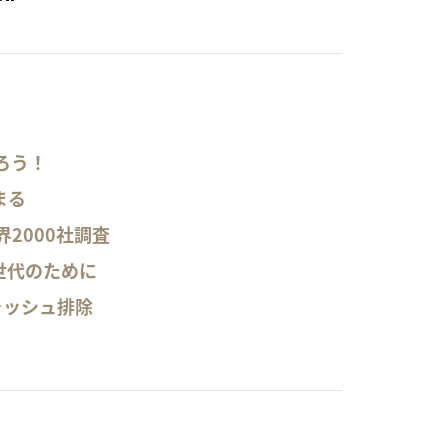
ろう！
まる
2000社調査
世代のために
ォッシュ排除