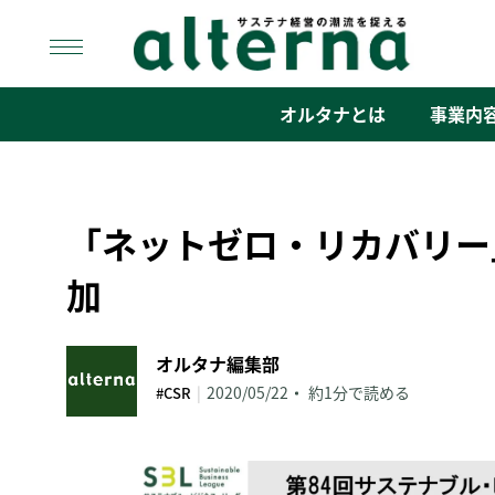
Skip
to
content
オルタナ
「サステナ経営」の潮流を捉える
オルタナとは
事業内
「ネットゼロ・リカバリー
加
オルタナ編集部
|
2020/05/22
約1分で読める
#CSR