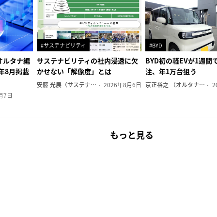
#サステナビリティ
#BYD
オルタナ編
サステナビリティの社内浸透に欠
BYD初の軽EVが1週間で
6年8月掲載
かせない「解像度」とは
注、年1万台狙う
安藤 光展（サステナビリティ・コンサルタント）
2026年8月6日
京正裕之 （オルタナ副編集長）
2
月7日
もっと見る