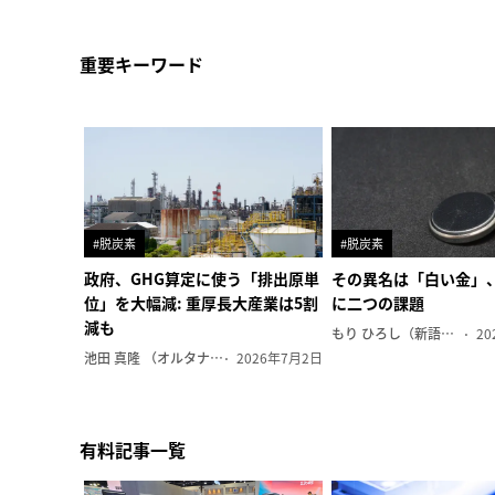
重要キーワード
#脱炭素
#脱炭素
政府、GHG算定に使う「排出原単
その異名は「白い金」
位」を大幅減: 重厚長大産業は5割
に二つの課題
減も
もり ひろし（新語ウォッチャー）
20
池田 真隆 （オルタナ輪番編集長）
2026年7月2日
有料記事一覧