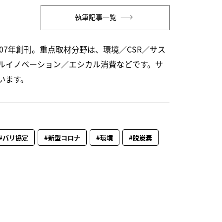
執筆記事一覧
07年創刊。重点取材分野は、環境／CSR／サス
ルイノベーション／エシカル消費などです。サ
います。
#パリ協定
#新型コロナ
#環境
#脱炭素