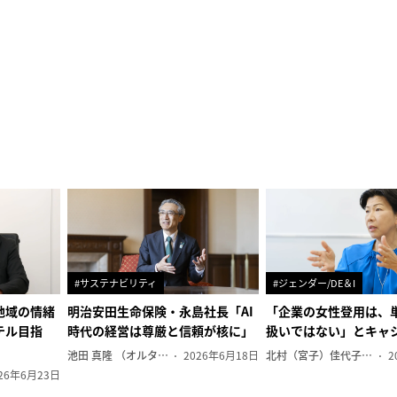
#サステナビリティ
#ジェンダー/DE＆I
地域の情緒
明治安田生命保険・永島社長「AI
「企業の女性登用は、
テル目指
時代の経営は尊厳と信頼が核に」
扱いではない」とキャ
池田 真隆 （オルタナ輪番編集長）
2026年6月18日
北村（宮子）佳代子（オルタナ輪番編集長）
2
26年6月23日