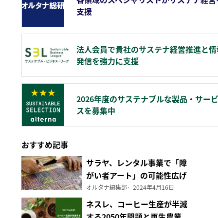
支援
法人会員で貴社のサステナ経営推進と情
発信を強力に支援
2026年度のサステナブルな製品・サー
スを募集中
おすすめ記事
サラヤ、レンタル事業で「障
がい者アート」の可能性広げ
る
オルタナ編集部
2024年4月16日
ネスレ、コーヒー生産が半減
する2050年問題と再生農業