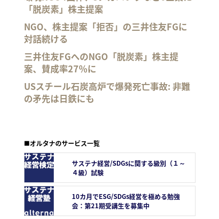
「脱炭素」株主提案
NGO、株主提案「拒否」の三井住友FGに
対話続ける
三井住友FGへのNGO「脱炭素」株主提
案、賛成率27％に
USスチール石炭高炉で爆発死亡事故: 非難
の矛先は日鉄にも
■オルタナのサービス一覧
サステナ経営/SDGsに関する級別（１～
４級）試験
10カ月でESG/SDGs経営を極める勉強
会：第21期受講生を募集中