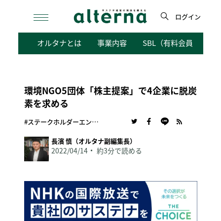
Skip
to
ログイン
content
検
オルタナとは
事業内容
SBL（有料会員向けサ
索
環境NGO5団体「株主提案」で4企業に脱炭
素を求める
#ステークホルダーエンゲージメント
長濱 慎（オルタナ副編集長）
2022/04/14
約3分で読める