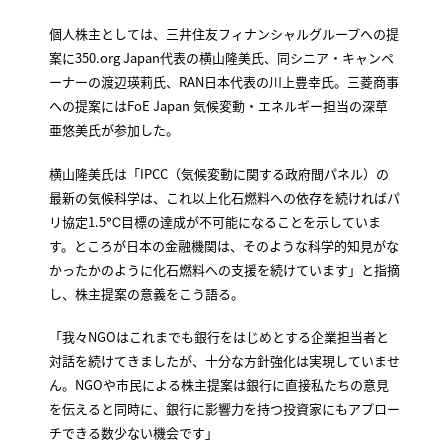
個人株主としては、三井住友フィナンシャルグループへの提
案に350.org Japan代表の横山隆美氏、同シニア・キャンペ
ーナーの渡辺瑛莉氏、RAN日本代表の川上豊幸氏。三菱商事
への提案にはFoE Japan 気候変動・エネルギー担当の深草
亜悠美氏が参加した。
横山隆美氏は「IPCC（気候変動に関する政府間パネル）の
最新の気候科学は、これ以上化石燃料への依存を続ければパ
リ協定1.5℃目標の達成が不可能になることを示していま
す。ところが日本の金融機関は、そのような科学的知見がな
かったかのように化石燃料への支援を続けています」と指摘
し、株主提案の意義をこう語る。
「我々NGOはこれまでも銀行をはじめとする企業担当者と
対話を続けてきましたが、十分な方針強化は実現していませ
ん。NGOや市民による株主提案は銀行に直接私たちの意見
を伝えると同時に、銀行に影響力を持つ投資家にもアプロー
チできる数少ない機会です」