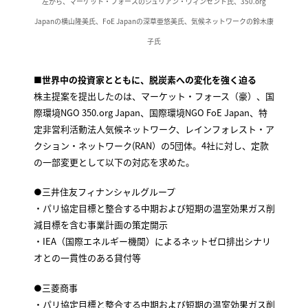
左から、マーケット・フォースのジュリアン・ヴィンセント氏、350.org
Japanの横山隆美氏、FoE Japanの深草亜悠美氏、気候ネットワークの鈴木康
子氏
■世界中の投資家とともに、脱炭素への変化を強く迫る
株主提案を提出したのは、マーケット・フォース（豪）、国
際環境NGO 350.org Japan、国際環境NGO FoE Japan、特
定非営利活動法人気候ネットワーク、レインフォレスト・ア
クション・ネットワーク(RAN）の5団体。4社に対し、定款
の一部変更として以下の対応を求めた。
●三井住友フィナンシャルグループ
・パリ協定目標と整合する中期および短期の温室効果ガス削
減目標を含む事業計画の策定開示
・IEA（国際エネルギー機関）によるネットゼロ排出シナリ
オとの一貫性のある貸付等
●三菱商事
・パリ協定目標と整合する中期および短期の温室効果ガス削