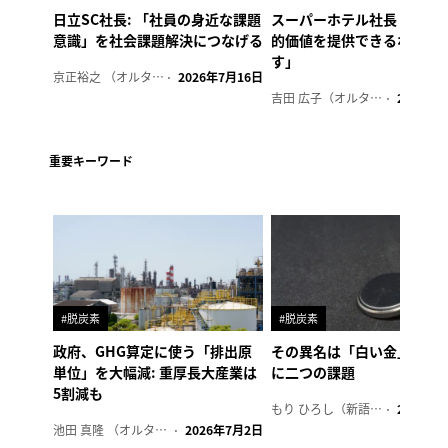
日立SC社長: 「社員の身近な課題
スーパーホテル社長「地域
意識」を社会課題解決につなげる
的価値を提供できるホテル
す」
京正裕之 （オルタナ副編集長）
2026年7月16日
吉田 広子（オルタナ輪番編集長）
2026年6
重要キーワード
#脱炭素
#脱炭素
政府、GHG算定に使う「排出原
その異名は「白い金」、リ
単位」を大幅減: 重厚長大産業は
に二つの課題
5割減も
もり ひろし（新語ウォッチャー）
2023年7
池田 真隆 （オルタナ輪番編集長）
2026年7月2日