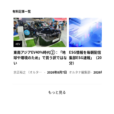
有料記事一覧
#EV
東南アジアEV40%時代②：「地
ESG情報を毎朝配信「オル
球や環境のため」で買う訳ではな
集部ESG速報」（2026年8
い
分）
京正裕之 （オルタナ副編集長）
2026年8月7日
オルタナ編集部
2026年8月7日
もっと見る