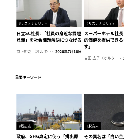
#サステナビリティ
#サステナビリティ
日立SC社長: 「社員の身近な課題
スーパーホテル社長「地域
意識」を社会課題解決につなげる
的価値を提供できるホテル
す」
京正裕之 （オルタナ副編集長）
2026年7月16日
吉田 広子（オルタナ輪番編集長）
2026年6
重要キーワード
#脱炭素
#脱炭素
政府、GHG算定に使う「排出原
その異名は「白い金」、リ