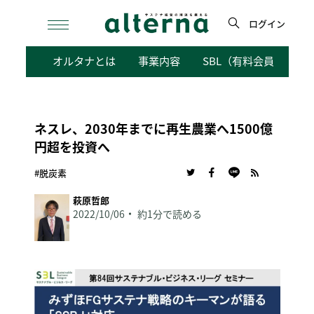
Skip
to
ログイン
content
検
オルタナとは
事業内容
SBL（有料会員向けサ
索
ネスレ、2030年までに再生農業へ1500億
円超を投資へ
#脱炭素
萩原哲郎
2022/10/06
約1分で読める