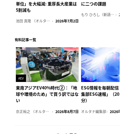
単位」を大幅減: 重厚長大産業は
に二つの課題
5割減も
もり ひろし（新語ウォッチャー）
2023年7
池田 真隆 （オルタナ輪番編集長）
2026年7月2日
有料記事一覧
#EV
東南アジアEV40%時代②：「地
ESG情報を毎朝配信「オル
球や環境のため」で買う訳ではな
集部ESG速報」（2026年8
い
分）
京正裕之 （オルタナ副編集長）
2026年8月7日
オルタナ編集部
2026年8月7日