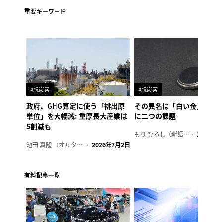
重要キーワード
#脱炭素
#脱炭素
政府、GHG算定に使う「排出原
その異名は「白い金」、リ
単位」を大幅減: 重厚長大産業は
に二つの課題
5割減も
もり ひろし（新語ウォッチャー）
2023年7
池田 真隆 （オルタナ輪番編集長）
2026年7月2日
有料記事一覧