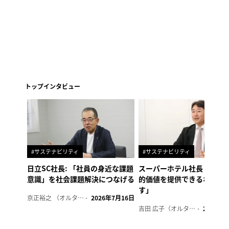
トップインタビュー
#サステナビリティ
#サステナビリティ
日立SC社長: 「社員の身近な課題
スーパーホテル社長「地域
意識」を社会課題解決につなげる
的価値を提供できるホテル
す」
京正裕之 （オルタナ副編集長）
2026年7月16日
吉田 広子（オルタナ輪番編集長）
2026年6