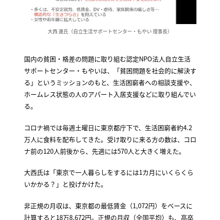
大西 連氏（自立生活サポートセンター・もやい 理事長）
国内の貧困・格差の問題に取り組む認定NPO法人自立生活
サポートセンター・もやいは、「貧困問題を社会的に解決す
る」というミッションのもと、生活困窮者への相談支援や、
ホームレス状態の人のアパート入居支援などに取り組んでい
る。
コロナ禍では毎週土曜日に東京都庁下で、生活困窮者約4.2
万人に食料を配布してきた。受け取りに来る方の数は、コロ
ナ前の120人前後から、先週には570人と大きく増えた。
大西氏は「東京で一人暮らしをするには1カ月にいくらくら
いかかる？」と投げかけた。
非正規の月収は、東京都の最低賃金（1,072円）をベースに
計算すると18万8,672円。正規の月収（全国平均）も、高卒