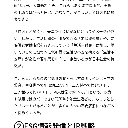
約18万円、大卒約21万円、これらはあくまで額面だ。実際
の手取りは4～6万円と、かなり生活が苦しいことは容易に想
像できる。
「貧困」と聞くと、失業や住まいがないというイメージが強
い。しかし、生活保護の利用ができる「要保護の層」や、要
保護と労働市場を行き来している「生活困難層」に加え、働
いているのに恒常的に低所得で生活の不安を抱える「生活不
安層」が女性や若年層を中心に一定数いるのが日本社会の特
徴だ。
生活を支えるための最低限の収入を示す貧困ラインは日本の
場合、単身世帯で年収約127万円、二人世帯で約179万円、
三人世帯で約220万円、四人世帯で約253万円という。政策
や制度ではカバーできい低所得や年金生活者に、ちょっとし
たサポートがあることが、多くの人々の不安解消につながる
と締めくくった。
②ESG情報発信とIR戦略