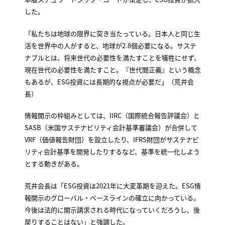
した。
「私たちは地球の限界に突き当たっている。日本人と同じ生
活を世界中の人がすると、地球が2.8個必要になる。サステ
ナブルとは、将来世代の必要性を満たすことを犠牲にせず、
現在世代の必要性を満たすこと。『世代間正義』という概念
もあるが、ESG投資には長期的な視点が必要だ」（荒井会
長）
情報開示の枠組みとしては、IIRC（国際統合報告評議会）と
SASB（米国サステナビリティ会計基準審議会）が合併して
VRF（価値報告財団）を設立したり、IFRS財団がサステナビ
リティ会計基準を開発したりするなど、基準を統一化しよう
とする動きがある。
荒井会長は「ESG投資は2021年に大変革期を迎えた。ESG情
報開示のグローバル・ベースラインの確立に向かっている。
今後は法的に開示請求される時代になっていくだろうし、後
戻りすることはない」と強調した。