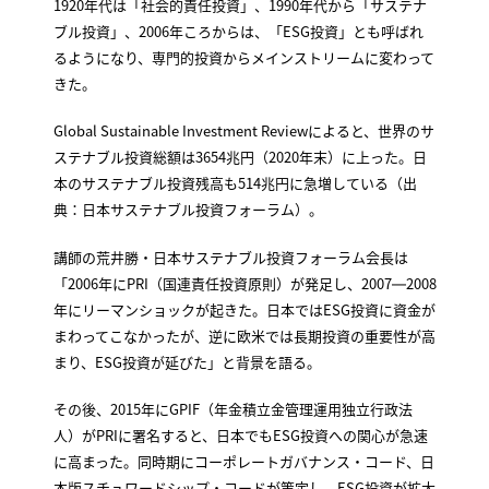
1920年代は「社会的責任投資」、1990年代から「サステナ
ブル投資」、2006年ころからは、「ESG投資」とも呼ばれ
るようになり、専門的投資からメインストリームに変わって
きた。
Global Sustainable Investment Reviewによると、世界のサ
ステナブル投資総額は3654兆円（2020年末）に上った。日
本のサステナブル投資残高も514兆円に急増している（出
典：日本サステナブル投資フォーラム）。
講師の荒井勝・日本サステナブル投資フォーラム会長は
「2006年にPRI（国連責任投資原則）が発足し、2007―2008
年にリーマンショックが起きた。日本ではESG投資に資金が
まわってこなかったが、逆に欧米では長期投資の重要性が高
まり、ESG投資が延びた」と背景を語る。
その後、2015年にGPIF（年金積立金管理運用独立行政法
人）がPRIに署名すると、日本でもESG投資への関心が急速
に高まった。同時期にコーポレートガバナンス・コード、日
本版スチュワードシップ・コードが策定し、ESG投資が拡大