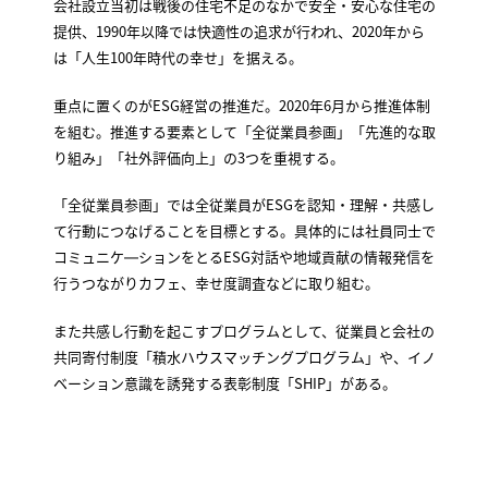
会社設立当初は戦後の住宅不足のなかで安全・安心な住宅の
提供、1990年以降では快適性の追求が行われ、2020年から
は「人生100年時代の幸せ」を据える。
重点に置くのがESG経営の推進だ。2020年6月から推進体制
を組む。推進する要素として「全従業員参画」「先進的な取
り組み」「社外評価向上」の3つを重視する。
「全従業員参画」では全従業員がESGを認知・理解・共感し
て行動につなげることを目標とする。具体的には社員同士で
コミュニケ―ションをとるESG対話や地域貢献の情報発信を
行うつながりカフェ、幸せ度調査などに取り組む。
また共感し行動を起こすプログラムとして、従業員と会社の
共同寄付制度「積水ハウスマッチングプログラム」や、イノ
ベーション意識を誘発する表彰制度「SHIP」がある。