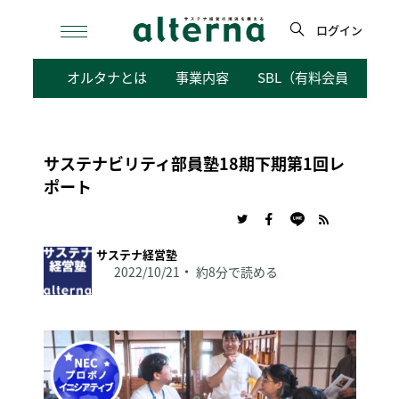
Skip
to
ログイン
content
検
オルタナとは
事業内容
SBL（有料会員向けサ
索
サステナビリティ部員塾18期下期第1回レ
ポート
サステナ経営塾
2022/10/21
約8分で読める