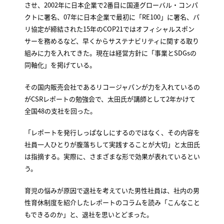
させ、2002年に日本企業で2番目に国連グローバル・コンパ
クトに署名、07年に日本企業で最初に「RE100」に署名、パ
リ協定が締結された15年のCOP21ではオフィシャルスポン
サーを務めるなど、早くからサステナビリティに関する取り
組みに力を入れてきた。現在は経営方針に「事業とSDGsの
同軸化」を掲げている。
その国内販売会社であるリコージャパンが力を入れているの
がCSRレポートの勉強会で、太田氏が講師として2年かけて
全国48の支社を回った。
「レポートを発行しっぱなしにするのではなく、その内容を
社員一人ひとりが腹落ちして実践することが大切」と太田氏
は指摘する。実際に、さまざまな形で効果が表れているとい
う。
育児の悩みが原因で退社を考えていた男性社員は、社内の男
性育休制度を紹介したレポートのコラムを読み「こんなこと
もできるのか」と、退社を思いとどまった。