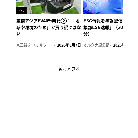
#EV
東南アジアEV40%時代②：「地
ESG情報を毎朝配信「オル
球や環境のため」で買う訳ではな
集部ESG速報」（2026年8
い
分）
京正裕之 （オルタナ副編集長）
2026年8月7日
オルタナ編集部
2026年8月7日
もっと見る