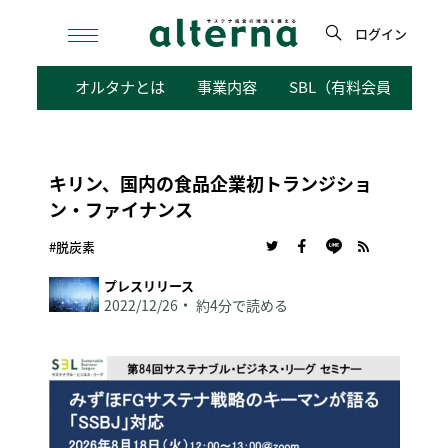
Skip
to
ログイン
content
検
オルタナとは
事業内容
SBL（有料会員向けサ
索
キリン、国内の食品企業初トランジショ
ン・ファイナンス
#脱炭素
プレスリリース
2022/12/26
約4分で読める