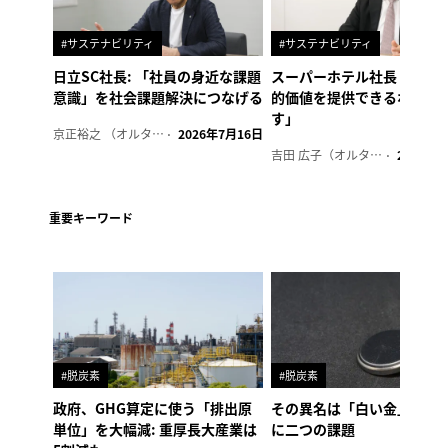
#サステナビリティ
#サステナビリティ
日立SC社長: 「社員の身近な課題
スーパーホテル社長「地域
意識」を社会課題解決につなげる
的価値を提供できるホテル
す」
京正裕之 （オルタナ副編集長）
2026年7月16日
吉田 広子（オルタナ輪番編集長）
2026年6
重要キーワード
#脱炭素
#脱炭素
政府、GHG算定に使う「排出原
その異名は「白い金」、リ
単位」を大幅減: 重厚長大産業は
に二つの課題