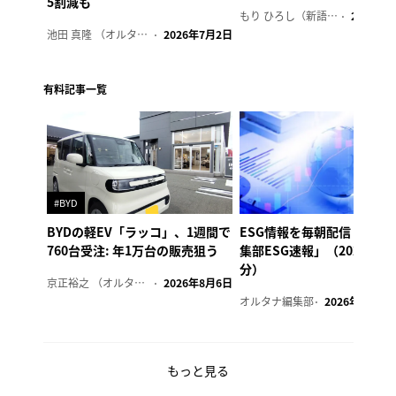
5割減も
もり ひろし（新語ウォッチャー）
2023年7
池田 真隆 （オルタナ輪番編集長）
2026年7月2日
有料記事一覧
#BYD
BYDの軽EV「ラッコ」、1週間で
ESG情報を毎朝配信「オル
760台受注: 年1万台の販売狙う
集部ESG速報」（2026年8
分）
京正裕之 （オルタナ副編集長）
2026年8月6日
オルタナ編集部
2026年8月6日
もっと見る