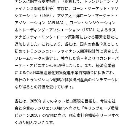
ナンスに関する基本指針」（総称して、トランジション・フ
ァイナンス関連指針等）並びに、ローン・マーケット・アソ
シエーション（LMA）、アジア太平洋ローン・マーケット・
アソシエーション（APLMA）、ローン・シンジケーション
＆トレーディング・アソシエーション（LSTA）によるサス
テナビリティ・リンク・ローン原則等における要素を新たに
追加しました。これにより、当社は、国内の食品企業として
初めてトランジション・ファイナンス関連指針等に適合した
フレームワークを策定し、独立した第三者よりセカンド・パ
ーティ・オピニオン※5を取得しました。また、経済産業省
による令和4年度温暖化対策促進事業費補助金に採択され、
当社のトランジション戦略が非多排出産業のベンチマークに
なり得るとの評価を受けています。
当社は、2050年までのネットゼロ実現を目指し、今後も社
会と企業のレジリエンス強化へ向けた「キリングループ環境
ビジョン2050」の実現に向け、脱炭素社会構築をリードすべ
く取り組んでいきます。