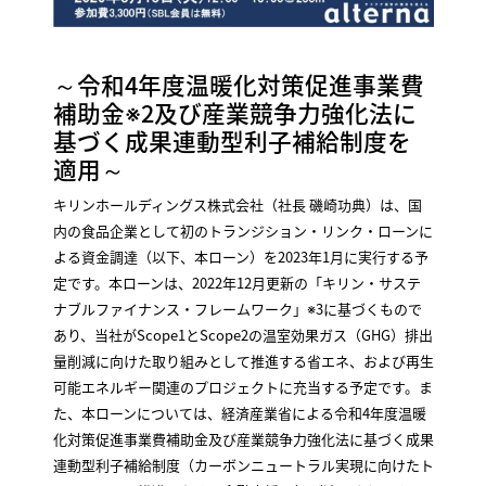
～令和4年度温暖化対策促進事業費
補助金※2及び産業競争力強化法に
基づく成果連動型利子補給制度を
適用～
キリンホールディングス株式会社（社長 磯崎功典）は、国
内の食品企業として初のトランジション・リンク・ローンに
よる資金調達（以下、本ローン）を2023年1月に実行する予
定です。本ローンは、2022年12月更新の「キリン・サステ
ナブルファイナンス・フレームワーク」※3に基づくもので
あり、当社がScope1とScope2の温室効果ガス（GHG）排出
量削減に向けた取り組みとして推進する省エネ、および再生
可能エネルギー関連のプロジェクトに充当する予定です。ま
た、本ローンについては、経済産業省による令和4年度温暖
化対策促進事業費補助金及び産業競争力強化法に基づく成果
連動型利子補給制度（カーボンニュートラル実現に向けたト