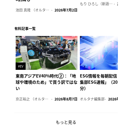
もり ひろし（新語ウォッチャー）
2023年7
池田 真隆 （オルタナ輪番編集長）
2026年7月2日
有料記事一覧
#EV
東南アジアEV40%時代②：「地
ESG情報を毎朝配信「オル
球や環境のため」で買う訳ではな
集部ESG速報」（2026年8
い
分）
京正裕之 （オルタナ副編集長）
2026年8月7日
オルタナ編集部
2026年8月7日
もっと見る