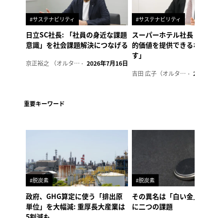
#サステナビリティ
#サステナビリティ
日立SC社長: 「社員の身近な課題
スーパーホテル社長「地域
意識」を社会課題解決につなげる
的価値を提供できるホテル
す」
京正裕之 （オルタナ副編集長）
2026年7月16日
吉田 広子（オルタナ輪番編集長）
2026年6
重要キーワード
#脱炭素
#脱炭素
政府、GHG算定に使う「排出原
その異名は「白い金」、リ
単位」を大幅減: 重厚長大産業は
に二つの課題
5割減も