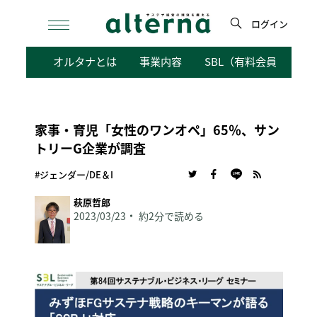
Skip
to
ログイン
content
検
オルタナとは
事業内容
SBL（有料会員向けサ
索
家事・育児「女性のワンオペ」65％、サン
トリーG企業が調査
#ジェンダー/DE＆I
萩原哲郎
2023/03/23
約2分で読める