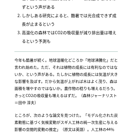
ずという声がある
しかしある研究によると、酷暑では光合成できず成
長が止まるという
高温化の森林ではCO2の吸収量が減り排出量は増え
るという予測も
今年も酷暑が続く。地球温暖化どころか「地球沸騰化」だと
言われ始めた。ただ、それは植物の成長には有利なのではな
いか、という声がある。たしかに植物の成長には気温が大き
な影響を及ぼす。だから気温が上がれば木はよく茂り、森は
面積を増やすのではないか。農作物の稔りも増えるだろう。
きっとCO2の吸収量も増えるはずだ。（森林ジャーナリスト
＝田中 淳夫）
ところが、次のような論文を見つけた。「モデル化された炭
素動態に基づく気候変動がスギ人工林の純一次生産に与える
影響の空間的変動の推定」（原文は英語）。人工林の44％