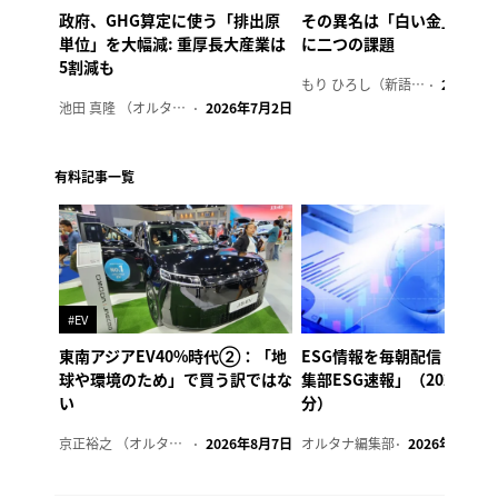
政府、GHG算定に使う「排出原
その異名は「白い金」、リ
単位」を大幅減: 重厚長大産業は
に二つの課題
5割減も
もり ひろし（新語ウォッチャー）
2023年7
池田 真隆 （オルタナ輪番編集長）
2026年7月2日
有料記事一覧
#EV
東南アジアEV40%時代②：「地
ESG情報を毎朝配信「オル
球や環境のため」で買う訳ではな
集部ESG速報」（2026年8
い
分）
京正裕之 （オルタナ副編集長）
2026年8月7日
オルタナ編集部
2026年8月7日