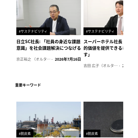
#サステナビリティ
#サステナビリティ
日立SC社長: 「社員の身近な課題
スーパーホテル社長「地域
意識」を社会課題解決につなげる
的価値を提供できるホテル
す」
京正裕之 （オルタナ副編集長）
2026年7月16日
吉田 広子（オルタナ輪番編集長）
2026年6
重要キーワード
#脱炭素
#脱炭素