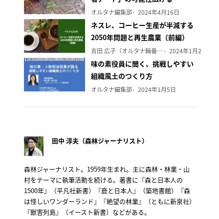
オルタナ編集部
2024年4月16日
ネスレ、コーヒー生産が半減する
2050年問題と再生農業（前編）
吉田 広子（オルタナ輪番編集長）
2024年1月29日
味の素役員に聞く、挑戦しやすい
組織風土のつくり方
オルタナ編集部
2024年1月5日
田中 淳夫（森林ジャーナリスト）
森林ジャーナリスト。1959年生まれ。主に森林・林業・山
村をテーマに執筆活動を続ける。著書に『森と日本人の
1500年』（平凡社新書）『鹿と日本人』（築地書館）『森
は怪しいワンダーランド』『絶望の林業』（ともに新泉社）
『獣害列島』（イースト新書）などがある。