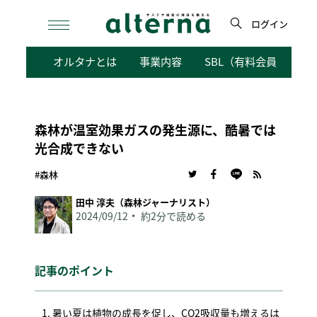
Skip
to
ログイン
content
検
オルタナとは
事業内容
SBL（有料会員向けサ
索
森林が温室効果ガスの発生源に、酷暑では
光合成できない
#森林
田中 淳夫（森林ジャーナリスト）
2024/09/12
約2分で読める
記事のポイント
暑い夏は植物の成長を促し、CO2吸収量も増えるは