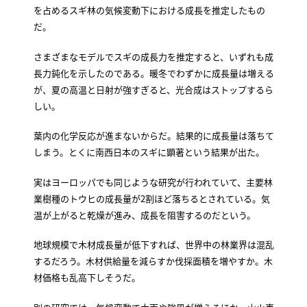
を占めるスギ林の気候変動下における成長を推定したもの
だ。
さまざまなモデルでスギの成長力を推定すると、いずれも成
長力鈍化を示したのである。暖冬でわずかに成長量は増える
が、夏の高温と日射が強すぎると、光合成はストップするら
しい。
葉内の化学反応が進まないからだ。結果的に成長量は落ちて
しまう。とくに南西日本のスギに顕著という結果が出た。
実はヨーロッパでも同じような研究が行われていて、主要林
業樹種のトウヒの成長量が2割ほど落ちるとされている。気
温が上がると乾燥が進み、成長を阻害するのだという。
地球規模で木材成長量が低下すれば、世界中の林業界は混乱
するだろう。木材供給量を減らすか伐採面積を増やすか。木
材価格も乱高下しそうだ。