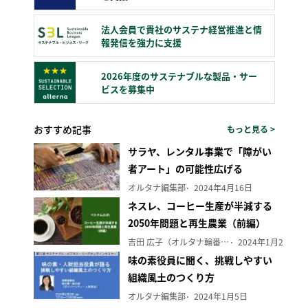
法人会員で貴社のサステナ経営推進と情
報発信を強力に支援
2026年度のサステナブルな製品・サー
ビスを募集中
おすすめ記事
もっと見る >
サラヤ、レンタル事業で「障がい
者アート」の可能性広げる
オルタナ編集部
2024年4月16日
ネスレ、コーヒー生産が半減する
2050年問題と再生農業（前編）
吉田 広子（オルタナ輪番編集長）
2024年1月29日
味の素役員に聞く、挑戦しやすい
組織風土のつくり方
オルタナ編集部
2024年1月5日