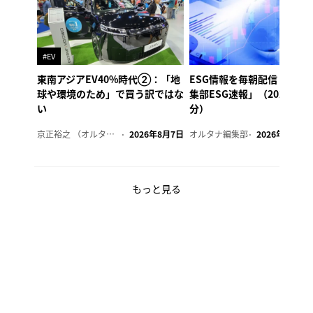
#EV
東南アジアEV40%時代②：「地
ESG情報を毎朝配信「オル
球や環境のため」で買う訳ではな
集部ESG速報」（2026年8
い
分）
京正裕之 （オルタナ副編集長）
2026年8月7日
オルタナ編集部
2026年8月7日
もっと見る