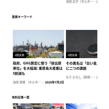
吉田 広子（オルタナ輪番編集長）
2026年6
重要キーワード
#脱炭素
#脱炭素
政府、GHG算定に使う「排出原
その異名は「白い金」、リ
単位」を大幅減: 重厚長大産業は
に二つの課題
5割減も
もり ひろし（新語ウォッチャー）
2023年7
池田 真隆 （オルタナ輪番編集長）
2026年7月2日
有料記事一覧