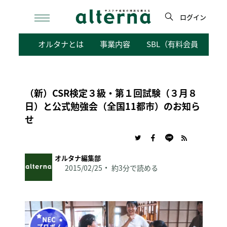
Skip
to
ログイン
content
検
オルタナとは
事業内容
SBL（有料会員向けサ
索
（新）CSR検定３級・第１回試験（３月８
日）と公式勉強会（全国11都市）のお知ら
せ
オルタナ編集部
2015/02/25
約3分で読める