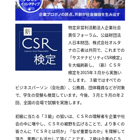
特定非営利活動法人企業社会
責任フォーラム、公益財団法
人日本財団、株式会社オルタ
ナの三者は共同で、これまでの
「サステナビリティCSR検定」
を大幅刷新し、（新）ＣＳＲ
検定を2015年３月から実施い
たします。 ３級ではすべての
ビジネスパーソン（会社員）、公務員、団体職員などが対象
で、学生の受験も推奨しています。今後、３月と９月の年２
回、全国の会場で試験を実施します。
初級に当たる「３級」の狙いは、ＣＳＲの理解者を企業や社
会の中に増やし、ＣＳＲの裾野を広げることで、より多くの
皆さんに「ＣＳＲとは何か」「なぜ重要なのか」を理解して
頂き、業務にも活かして頂くことです。 ２級は企業のＣＳ