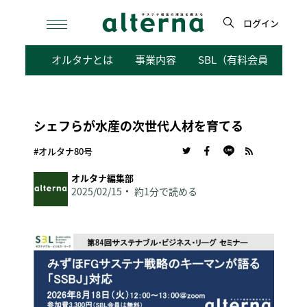
Skip
to
ログイン
content
検
オルタナとは
事業内容
SBL（有料会員向けサ
索
シェフらが水産の次世代人材を育てる
#オルタナ80号
オルタナ編集部
2025/02/15
約1分で読める