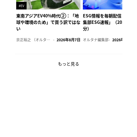
#EV
東南アジアEV40%時代②：「地
ESG情報を毎朝配信「オル
球や環境のため」で買う訳ではな
集部ESG速報」（2026年8
い
分）
京正裕之 （オルタナ副編集長）
2026年8月7日
オルタナ編集部
2026年8月7日
もっと見る