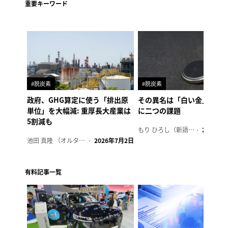
重要キーワード
#脱炭素
#脱炭素
政府、GHG算定に使う「排出原
その異名は「白い金」、リ
単位」を大幅減: 重厚長大産業は
に二つの課題
5割減も
もり ひろし（新語ウォッチャー）
2023年7
池田 真隆 （オルタナ輪番編集長）
2026年7月2日
有料記事一覧