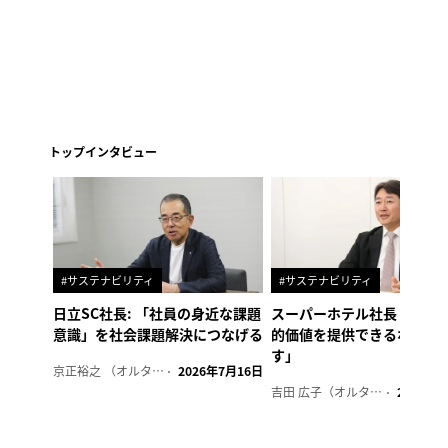
トップインタビュー
#サステナビリティ
#サステナビリティ
日立SC社長: 「社員の身近な課題
スーパーホテル社長「地域
意識」を社会課題解決につなげる
的価値を提供できるホテル
す」
京正裕之 （オルタナ副編集長）
2026年7月16日
吉田 広子（オルタナ輪番編集長）
2026年6