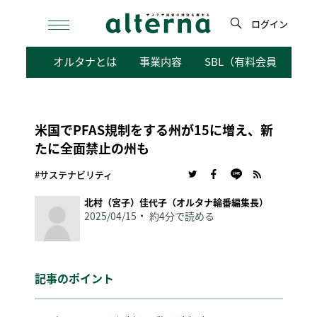
Skip
to
ログイン
content
検
オルタナとは
事業内容
SBL（有料会員向けサ
索
米国でPFAS規制をする州が15に増え、新
たに全面禁止の州も
#サステナビリティ
北村（宮子）佳代子（オルタナ輪番編集長）
2025/04/15
約4分で読める
記事のポイント