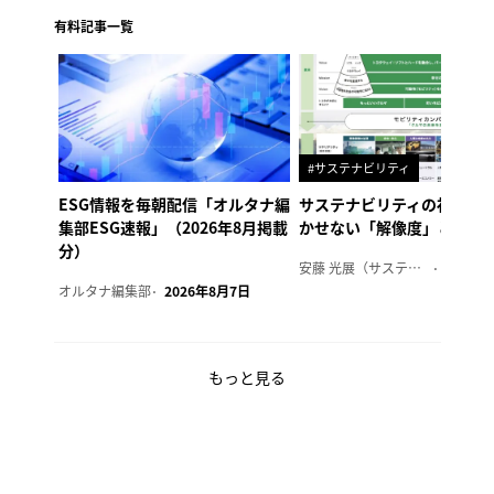
有料記事一覧
#サステナビリティ
ESG情報を毎朝配信「オルタナ編
サステナビリティの社内浸
集部ESG速報」（2026年8月掲載
かせない「解像度」とは
分）
安藤 光展（サステナビリティ・コンサルタント）
2026年
オルタナ編集部
2026年8月7日
もっと見る