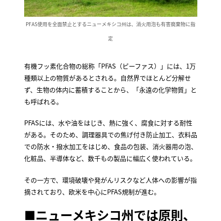
PFAS使用を全面禁止とするニューメキシコ州は、消火用泡も有害廃棄物に指
定
有機フッ素化合物の総称「PFAS（ピーファス）」には、1万
種類以上の物質があるとされる。自然界でほとんど分解せ
ず、生物の体内に蓄積することから、「永遠の化学物質」と
も呼ばれる。
PFASには、水や油をはじき、熱に強く、腐食に対する耐性
がある。そのため、調理器具での焦げ付き防止加工、衣料品
での防水・撥水加工をはじめ、食品の包装、消火器用の泡、
化粧品、半導体など、数千もの製品に幅広く使われている。
その一方で、環境破壊や発がんリスクなど人体への影響が指
摘されており、欧米を中心にPFAS規制が進む。
■ニューメキシコ州では原則、