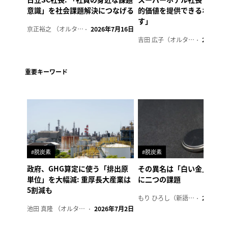
意識」を社会課題解決につなげる
的価値を提供できるホテル
す」
京正裕之 （オルタナ副編集長）
2026年7月16日
吉田 広子（オルタナ輪番編集長）
2026年6
重要キーワード
#脱炭素
#脱炭素
政府、GHG算定に使う「排出原
その異名は「白い金」、リ
単位」を大幅減: 重厚長大産業は
に二つの課題
5割減も
もり ひろし（新語ウォッチャー）
2023年7
池田 真隆 （オルタナ輪番編集長）
2026年7月2日