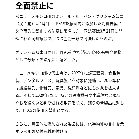
全面禁止に
米ニューメキシコ州のミシェル・ルーハン・グリシャム知事
（民主党）は4月1日、PFASを意図的に添加した消費者製品
を全面的に禁止する法案に署名した。同法案は3月21日に開
催された同州議会で、ほぼ全会一致で可決したものだ。
グリシャム知事は同日、PFASを含む消火用泡を有害廃棄物
として分類する法案にも署名した。
ニューメキシコ州の禁止令は、2027年に調理器具、食品包
装、デンタルフロス、玩具製品を対象に発効し、2028年に
は繊維製品、化粧品、家具、洗浄剤などにも対象を拡大す
る。そして2029年には、特定の医療機器や半導体など現状
やむを得ないと判断される用途を除く、残りの全製品に対し
て、PFASの使用を禁止とする。
さらに、意図的に添加された製品には、化学物質の含有を示
すラベルの貼付を義務付ける。