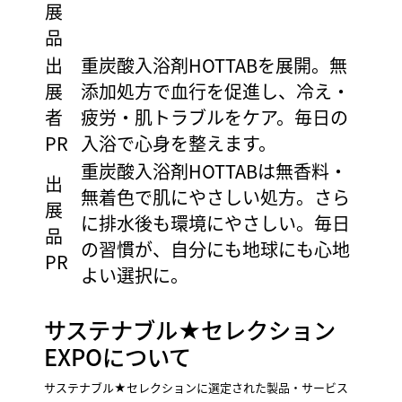
展
品
出
重炭酸入浴剤HOTTABを展開。無
展
添加処方で血行を促進し、冷え・
者
疲労・肌トラブルをケア。毎日の
PR
入浴で心身を整えます。
重炭酸入浴剤HOTTABは無香料・
出
無着色で肌にやさしい処方。さら
展
に排水後も環境にやさしい。毎日
品
の習慣が、自分にも地球にも心地
PR
よい選択に。
サステナブル★セレクション
EXPOについて
サステナブル★セレクションに選定された製品・サービス