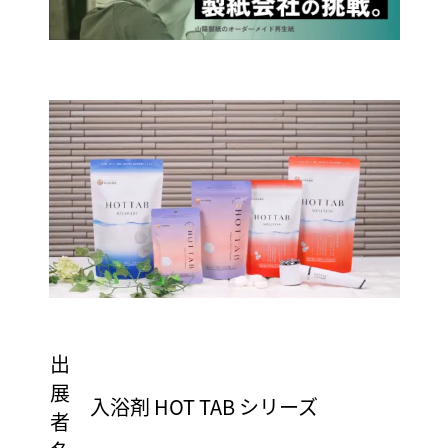
出
展
入浴剤 HOT TAB シリーズ
者