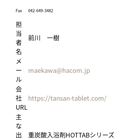
Fax
042-649-3482
担
当
前川 一樹
者
名
メ
ー
maekawa@hacom.jp
ル
会
社
https://tansan-tablet.com/
URL
主
な
出
重炭酸入浴剤HOTTABシリーズ