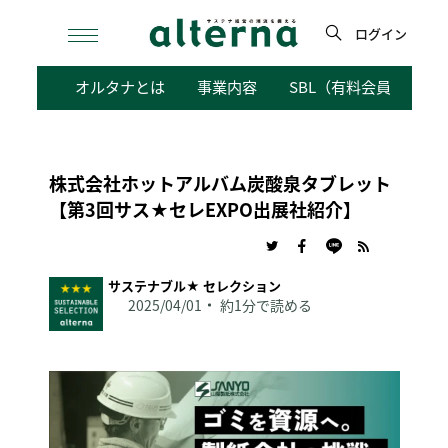
Skip
to
ログイン
content
検
オルタナとは
事業内容
SBL（有料会員向けサ
索
株式会社ホットアルバム炭酸泉タブレット
【第3回サス★セレEXPO出展社紹介】
サステナブル★ セレクション
2025/04/01
約1分で読める