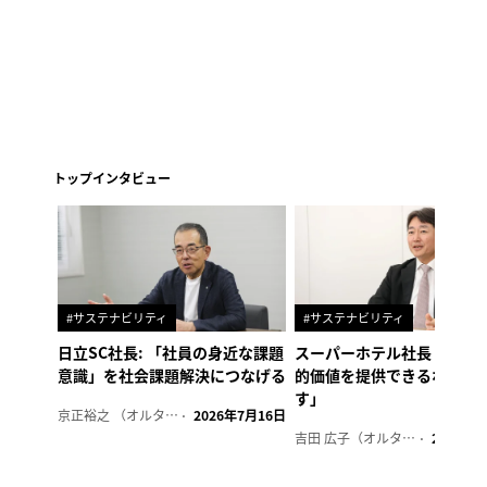
トップインタビュー
#サステナビリティ
#サステナビリティ
日立SC社長: 「社員の身近な課題
スーパーホテル社長「地域
意識」を社会課題解決につなげる
的価値を提供できるホテル
す」
京正裕之 （オルタナ副編集長）
2026年7月16日
吉田 広子（オルタナ輪番編集長）
2026年6