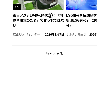
#EV
東南アジアEV40%時代②：「地
ESG情報を毎朝配信「オル
球や環境のため」で買う訳ではな
集部ESG速報」（2026年8
い
分）
京正裕之 （オルタナ副編集長）
2026年8月7日
オルタナ編集部
2026年8月7日
もっと見る