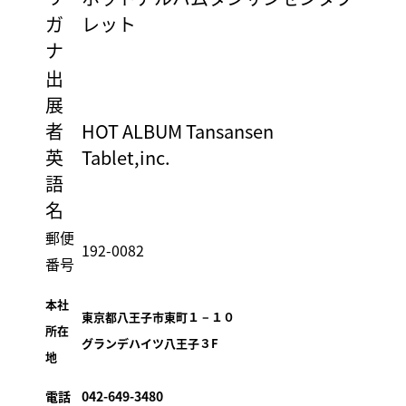
ガ
レット
ナ
出
展
者
HOT ALBUM Tansansen
英
Tablet,inc.
語
名
郵便
192-0082
番号
本社
東京都八王子市東町１－１０
所在
グランデハイツ八王子３F
地
電話
042-649-3480