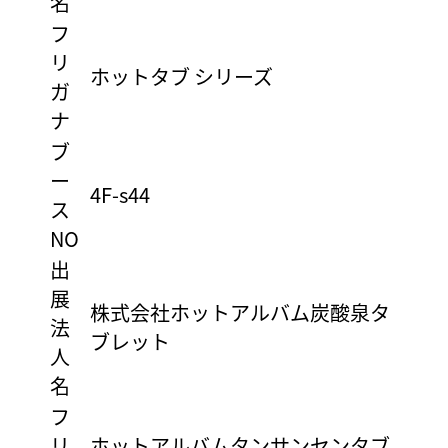
名
フ
リ
ホットタブ シリーズ
ガ
ナ
ブ
ー
4F-s44
ス
NO
出
展
株式会社ホットアルバム炭酸泉タ
法
ブレット
人
名
フ
リ
ホットアルバムタンサンセンタブ