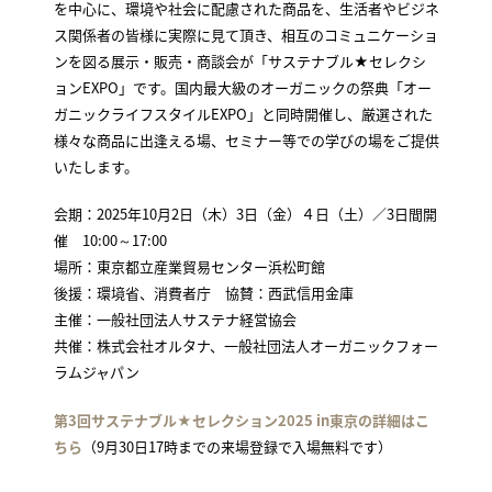
を中心に、環境や社会に配慮された商品を、生活者やビジネ
ス関係者の皆様に実際に見て頂き、相互のコミュニケーショ
ンを図る展示・販売・商談会が「サステナブル★セレクシ
ョンEXPO」です。国内最大級のオーガニックの祭典「オー
ガニックライフスタイルEXPO」と同時開催し、厳選された
様々な商品に出逢える場、セミナー等での学びの場をご提供
いたします。
会期：2025年10月2日（木）3日（金）４日（土）／3日間開
催 10:00～17:00
場所：東京都立産業貿易センター浜松町館
後援：環境省、消費者庁 協賛：西武信用金庫
主催：一般社団法人サステナ経営協会
共催：株式会社オルタナ、一般社団法人オーガニックフォー
ラムジャパン
第3回サステナブル★セレクション2025 in東京の詳細はこ
ちら
（9月30日17時までの来場登録で入場無料です）