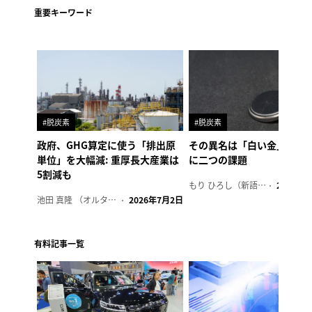
重要キーワード
#脱炭素
#脱炭素
政府、GHG算定に使う「排出原
その異名は「白い金」、リ
単位」を大幅減: 重厚長大産業は
に二つの課題
5割減も
もり ひろし（新語ウォッチャー）
2023年7
池田 真隆 （オルタナ輪番編集長）
2026年7月2日
有料記事一覧