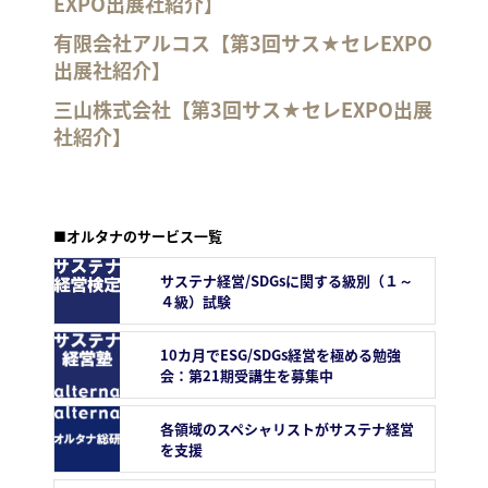
EXPO出展社紹介】
有限会社アルコス【第3回サス★セレEXPO
出展社紹介】
三山株式会社【第3回サス★セレEXPO出展
社紹介】
■オルタナのサービス一覧
サステナ経営/SDGsに関する級別（１～
４級）試験
10カ月でESG/SDGs経営を極める勉強
会：第21期受講生を募集中
各領域のスペシャリストがサステナ経営
を支援