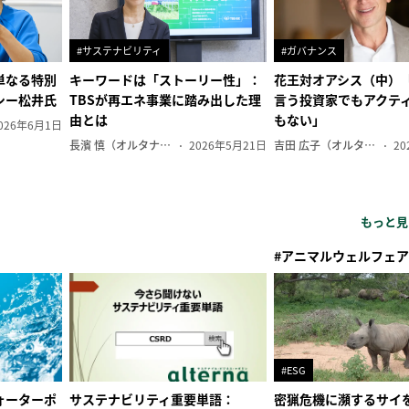
#サステナビリティ
#ガバナンス
単なる特別
キーワードは「ストーリー性」：
花王対オアシス（中）
シー松井氏
TBSが再エネ事業に踏み出した理
言う投資家でもアクテ
由とは
もない」
026年6月1日
長濱 慎（オルタナ副編集長）
2026年5月21日
吉田 広子（オルタナ輪番編集長）
20
もっと見
#アニマルウェルフェア
#ESG
ォーターポ
サステナビリティ重要単語：
密猟危機に瀕するサイ