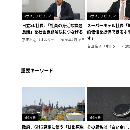
#サステナビリティ
#サステナビリティ
日立SC社長: 「社員の身近な課題
スーパーホテル社長「
意識」を社会課題解決につなげる
的価値を提供できるホ
す」
京正裕之 （オルタナ副編集長）
2026年7月16日
吉田 広子（オルタナ輪番編集長）
20
重要キーワード
#脱炭素
#脱炭素
政府、GHG算定に使う「排出原単
その異名は「白い金」