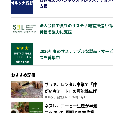
支援
法人会員で貴社のサステナ経営推進と情
発信を強力に支援
2026年度のサステナブルな製品・サー
スを募集中
おすすめ記事
サラヤ、レンタル事業で「障
がい者アート」の可能性広げ
る
オルタナ編集部
2024年4月16日
ネスレ、コーヒー生産が半減
する2050年問題と再生農業