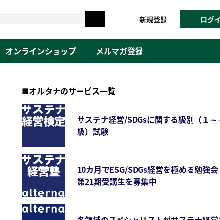
新規登録
ログ
オンラインショップ
メルマガ登録
■オルタナのサービス一覧
サステナ経営/SDGsに関する級別（１～
級）試験
10カ月でESG/SDGs経営を極める勉強会
第21期受講生を募集中
各領域のスペシャリストがサステナ経営