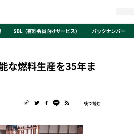
検
索
容
SBL（有料会員向けサービス）
バックナンバー
能な燃料生産を35年ま
後で読む