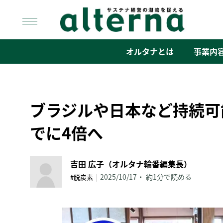
Skip
to
content
オルタナ
「サステナ経営」の潮流を捉える
オルタナとは
事業内
ブラジルや日本など持続可
でに4倍へ
吉田 広子（オルタナ輪番編集長）
|
2025/10/17
約1分で読める
#脱炭素