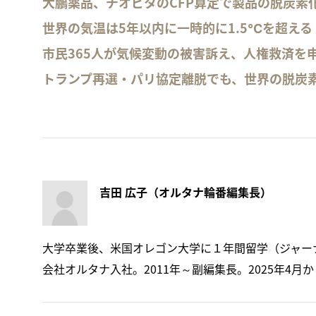
大鵬薬品、チオビタのCFP算定で製品の脱炭素
世界の気温は5年以内に一時的に1.5℃を超え
市民365人が気候変動の被害訴え、人権救済を
トランプ再選・パリ協定離脱でも、世界の脱炭
吉田 広子（オルタナ輪番編集長）
大学卒業後、米国オレゴン大学に１年間留学（ジャーナ
会社オルタナ入社。2011年～副編集長。2025年4月