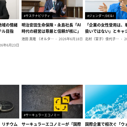
#サステナビリティ
#ジェンダー/DE＆I
地域の情緒
明治安田生命保険・永島社長「AI
「企業の女性登用は、
テル目指
時代の経営は尊厳と信頼が核に」
扱いではない」とキャ
池田 真隆 （オルタナ輪番編集長）
2026年6月18日
北村（宮子）佳代子（オルタナ輪番編集長）
2
26年6月23日
#サーキュラーエコノミー
、リチウム
サーキュラーエコノミーが「国際
国際企業で相次ぐ「ウ