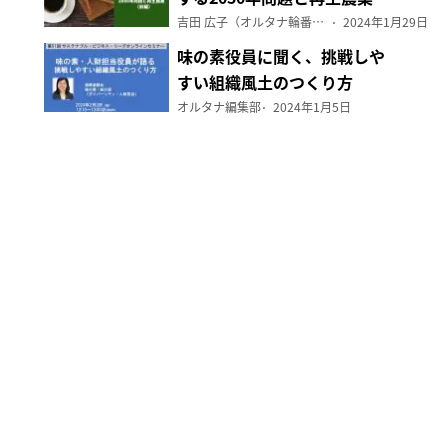
（前編）
吉田 広子（オルタナ輪番編集長）
2024年1月29日
味の素役員に聞く、挑戦しや
すい組織風土のつくり方
オルタナ編集部
2024年1月5日