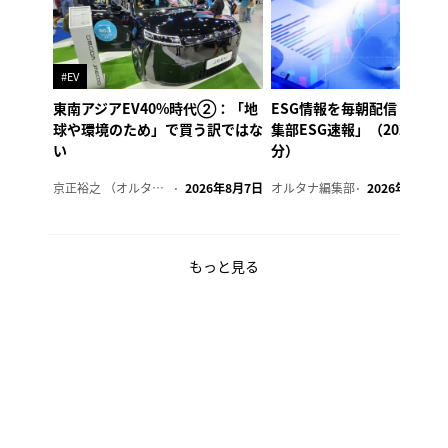
#EV
東南アジアEV40%時代②：「地
ESG情報を毎朝配信「オル
球や環境のため」で買う訳ではな
集部ESG速報」（2026年8
い
分）
京正裕之 （オルタナ副編集長）
2026年8月7日
オルタナ編集部
2026年8月7日
もっと見る