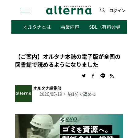
Skip
to
ログイン
content
検
オルタナとは
事業内容
SBL（有料会員向けサ
索
【ご案内】オルタナ本誌の電子版が全国の
図書館で読めるようになりました
オルタナ編集部
2026/05/19
約1分で読める