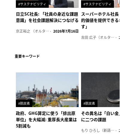
#サステナビリティ
#サステナビリティ
日立SC社長: 「社員の身近な課題
スーパーホテル社長「地域
意識」を社会課題解決につなげる
的価値を提供できるホテル
す」
京正裕之 （オルタナ副編集長）
2026年7月16日
吉田 広子（オルタナ輪番編集長
2026年6
重要キーワード
#脱炭素
#脱炭素
政府、GHG算定に使う「排出原
その異名は「白い金」、リ
単位」を大幅減: 重厚長大産業は
に二つの課題
5割減も
もり ひろし（新語ウォッチャー
2023年7