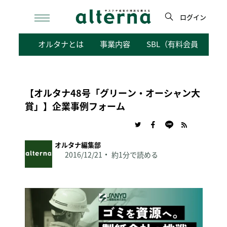
Skip
to
ログイン
content
検
オルタナとは
事業内容
SBL（有料会員向けサ
索
【オルタナ48号「グリーン・オーシャン大
賞」】企業事例フォーム
オルタナ編集部
2016/12/21
約1分で読める