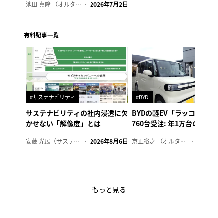
池田 真隆 （オルタナ輪番編集長）
2026年7月2日
有料記事一覧
#サステナビリティ
#BYD
サステナビリティの社内浸透に欠
BYDの軽EV「ラッコ」、1
かせない「解像度」とは
760台受注: 年1万台の販売
安藤 光展（サステナビリティ・コンサルタント）
2026年8月6日
京正裕之 （オルタナ副編集長）
2026年
もっと見る