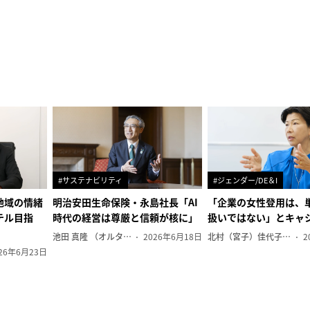
#サステナビリティ
#ジェンダー/DE＆I
地域の情緒
明治安田生命保険・永島社長「AI
「企業の女性登用は、
テル目指
時代の経営は尊厳と信頼が核に」
扱いではない」とキャ
池田 真隆 （オルタナ輪番編集長）
2026年6月18日
北村（宮子）佳代子（オルタナ輪番編集長）
2
26年6月23日