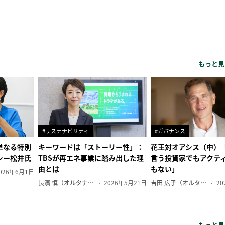
もっと見
#サステナビリティ
#ガバナンス
単なる特別
キーワードは「ストーリー性」：
花王対オアシス（中）
シー松井氏
TBSが再エネ事業に踏み出した理
言う投資家でもアクテ
由とは
もない」
026年6月1日
長濱 慎（オルタナ副編集長）
2026年5月21日
吉田 広子（オルタナ輪番編集長）
20
もっと見