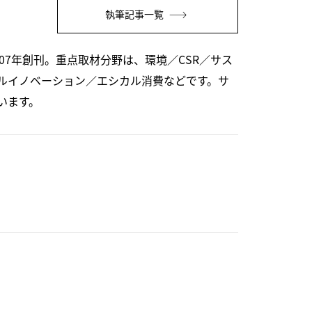
執筆記事一覧
07年創刊。重点取材分野は、環境／CSR／サス
ルイノベーション／エシカル消費などです。サ
います。