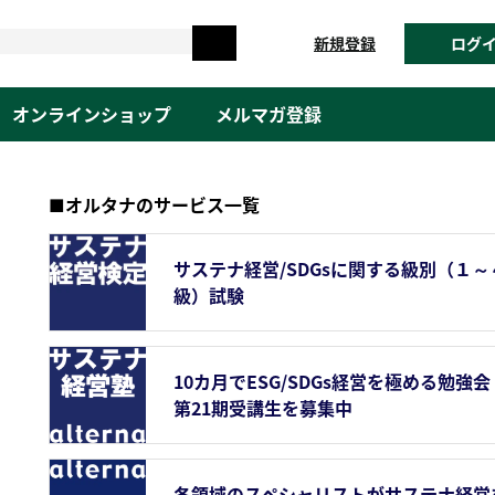
新規登録
ログ
オンラインショップ
メルマガ登録
■オルタナのサービス一覧
サステナ経営/SDGsに関する級別（１～
級）試験
10カ月でESG/SDGs経営を極める勉強会
第21期受講生を募集中
各領域のスペシャリストがサステナ経営