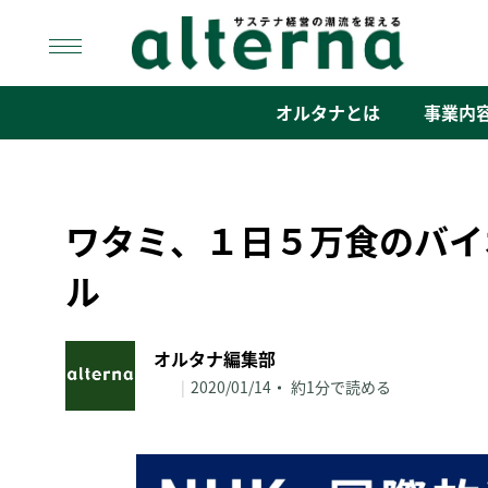
Skip
to
content
オルタナ
「サステナ経営」の潮流を捉える
オルタナとは
事業内
ワタミ、１日５万食のバイ
ル
オルタナ編集部
|
2020/01/14
約1分で読める