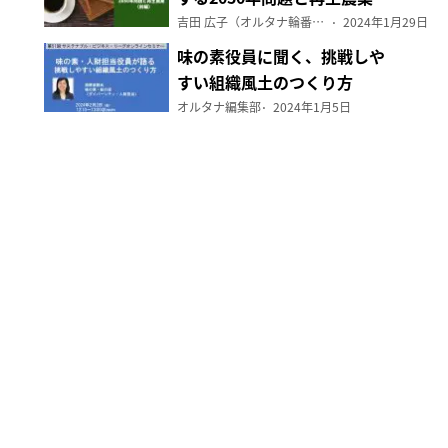
（前編）
吉田 広子（オルタナ輪番編集長）
2024年1月29日
味の素役員に聞く、挑戦しや
すい組織風土のつくり方
オルタナ編集部
2024年1月5日