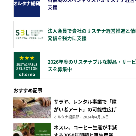
支援
法人会員で貴社のサステナ経営推進と情
発信を強力に支援
2026年度のサステナブルな製品・サー
スを募集中
おすすめ記事
サラヤ、レンタル事業で「障
がい者アート」の可能性広げ
る
オルタナ編集部
2024年4月16日
ネスレ、コーヒー生産が半減
する2050年問題と再生農業