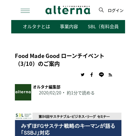
Skip
to
ログイン
content
検
オルタナとは
事業内容
SBL（有料会員向けサ
索
Food Made Good ローンチイベント
（3/10）のご案内
オルタナ編集部
2020/02/20
約1分で読める