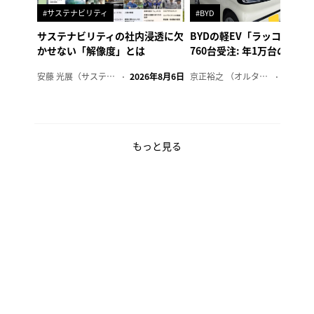
#サステナビリティ
#BYD
サステナビリティの社内浸透に欠
BYDの軽EV「ラッコ」、1
かせない「解像度」とは
760台受注: 年1万台の販売
安藤 光展（サステナビリティ・コンサルタント）
2026年8月6日
京正裕之 （オルタナ副編集長）
2026年
もっと見る