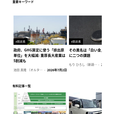
重要キーワード
#脱炭素
#脱炭素
政府、GHG算定に使う「排出原
その異名は「白い金」、リ
単位」を大幅減: 重厚長大産業は
に二つの課題
5割減も
もり ひろし（新語ウォッチャー）
2023年7
池田 真隆 （オルタナ輪番編集長）
2026年7月2日
有料記事一覧