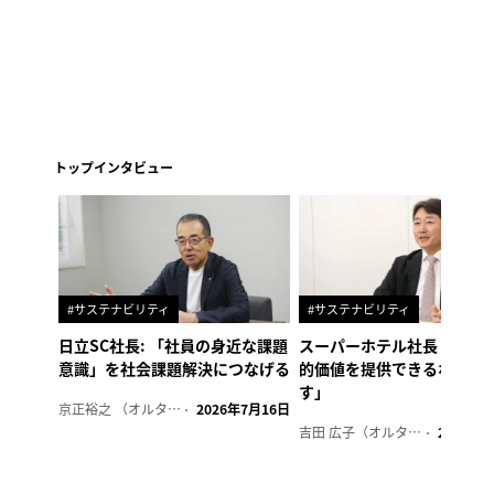
トップインタビュー
#サステナビリティ
#サステナビリティ
日立SC社長: 「社員の身近な課題
スーパーホテル社長「地域
意識」を社会課題解決につなげる
的価値を提供できるホテル
す」
京正裕之 （オルタナ副編集長）
2026年7月16日
吉田 広子（オルタナ輪番編集長）
2026年6